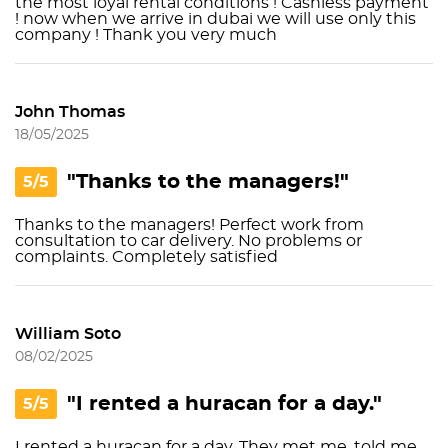
the most loyal rental conditions ! Cashless payment
! now when we arrive in dubai we will use only this
company ! Thank you very much
John Thomas
18/05/2025
"Thanks to the managers!"
5/5
Thanks to the managers! Perfect work from
consultation to car delivery. No problems or
complaints. Completely satisfied
William Soto
08/02/2025
"I rented a huracan for a day."
5/5
I rented a huracan for a day. They met me, told me