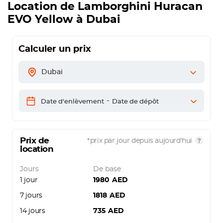
Location de
Lamborghini Huracan
EVO Yellow
à Dubai
Calculer un prix
Dubai
-
Date d'enlèvement
Date de dépôt
Prix de
*prix par jour depuis aujourd'hui
location
Jours
De base
1 jour
1980
AED
7 jours
1818
AED
14 jours
735
AED