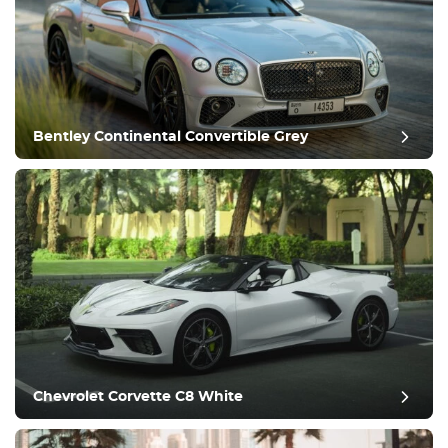
Equipement
Confortable
Contrôle du climat
Conduire
Bentley Continental Convertible Grey
Condition
Chevrolet Corvette C8 White
bilan de fin d'année