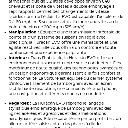
atmosphérique de 5,2 litres développe environ 640
chevaux et la boîte de vitesses à double embrayage à
sept rapports permet des changements de vitesse
rapides comme l'éclair. La EVO est capable d'accélérer de
0 à 60 mph en 3 secondes et d'atteindre une vitesse de
pointe de plus de 200 mph (325 km/h).
Manipulation :
Équipée d'une transmission intégrale de
pointe et d'un système de suspension réglé avec
précision, la Huracán EVO offre une maniabilité et une
agilité réactives. Elle vous offrira un contrôle en toute
confiance et une expérience palpitante.
Intérieur :
Dans l'habitacle, la Huracán EVO offre un
environnement luxueux et centré sur le conducteur. Des
matériaux de haute qualité, des technologies avancées et
un design ergonomique garantissent à la fois confort et
fonctionnalité. La voiture est équipée du dernier système
d'infodivertissement de Lamborghini avec un écran
tactile haute résolution, une connectivité smartphone,
une navigation et différents modes de conduite.
Regardez :
La Huracán EVO reprend le langage
stylistique emblématique de Lamborghini avec des
lignes acérées et agressives et des améliorations
aérodynamiques. Elle se caractérise par un profil bas, un
aileron arrière saisissant et des phares à diodes