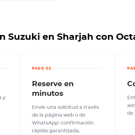
n Suzuki en Sharjah con Oc
PASO 02
PA
Reserve en
C
minutos
a y
En
aer
Envíe una solicitud a través
de 
de la página web o de
WhatsApp: confirmación
rápida garantizada.