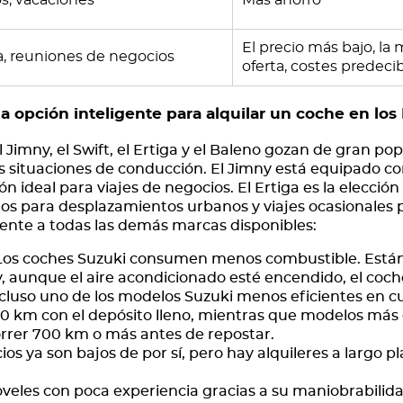
s, vacaciones
Más ahorro
El precio más bajo, la 
a, reuniones de negocios
oferta, costes predeci
a opción inteligente para alquilar un coche en lo
 Jimny, el Swift, el Ertiga y el Baleno gozan de gran po
es situaciones de conducción. El Jimny está equipado co
ión ideal para viajes de negocios. El Ertiga es la elección 
dos para desplazamientos urbanos y viajes ocasionales p
frente a todas las demás marcas disponibles:
os coches Suzuki consumen menos combustible. Están 
, aunque el aire acondicionado esté encendido, el coc
luso uno de los modelos Suzuki menos eficientes en c
50 km con el depósito lleno, mientras que modelos más 
orrer 700 km o más antes de repostar.
ios ya son bajos de por sí, pero hay alquileres a largo
veles con poca experiencia gracias a su maniobrabilida