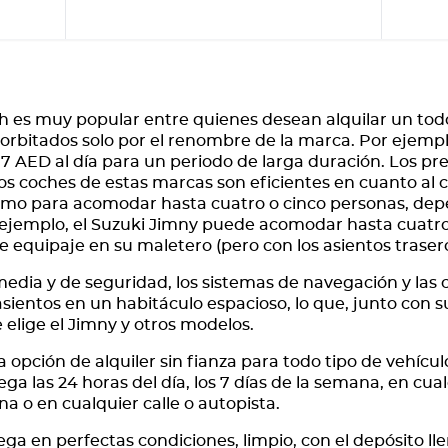
jah es muy popular entre quienes desean alquilar un to
orbitados solo por el renombre de la marca. Por ejempl
77 AED al día para un periodo de larga duración. Los prec
os coches de estas marcas son eficientes en cuanto al
mo para acomodar hasta cuatro o cinco personas, dep
r ejemplo, el Suzuki Jimny puede acomodar hasta cuatro
 equipaje en su maletero (pero con los asientos traser
dia y de seguridad, los sistemas de navegación y las c
ntos en un habitáculo espacioso, lo que, junto con su 
e elige el Jimny y otros modelos.
pción de alquiler sin fianza para todo tipo de vehículo
ega las 24 horas del día, los 7 días de la semana, en cua
na o en cualquier calle o autopista.
ga en perfectas condiciones, limpio, con el depósito lleno