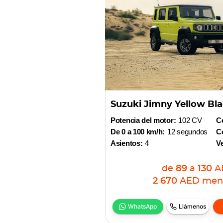
Suzuki Jimny Yellow Bl
Potencia del motor:
102 CV
Co
De 0 a 100 km/h:
12 segundos
Co
Asientos:
4
V
de
89
a
130
A
2 670
AED
men
WhatsApp
Llámenos