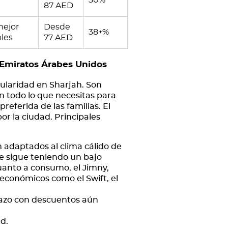
30%
87 AED
mejor
Desde
38+%
bles
77 AED
s Emiratos Árabes Unidos
pularidad en Sharjah. Son
n todo lo que necesitas para
preferida de las familias. El
or la ciudad. Principales
adaptados al clima cálido de
he sigue teniendo un bajo
uanto a consumo, el Jimny,
económicos como el Swift, el
 plazo con descuentos aún
d.