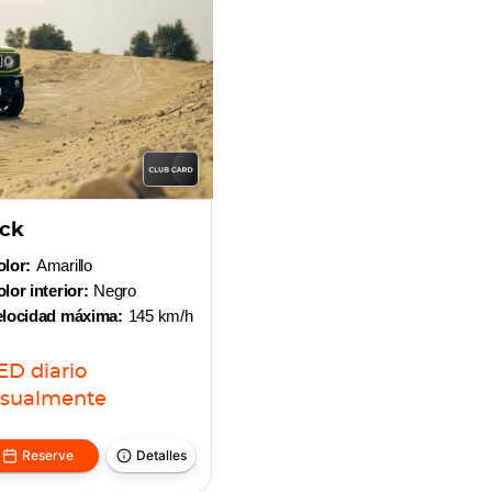
ack
lor:
Amarillo
lor interior:
Negro
elocidad máxima:
145 km/h
ED
diario
sualmente
Reserve
Detalles