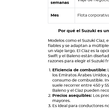
Viaje de negocio
semanas
Mes
Flota corporativ
Por qué el Suzuki es un
Modelos como el Suzuki Ciaz, el
fiables y se adaptan a múltipl
un viaje largo. El Ciaz es la opc
Swift y el Baleno están diseña
razones para elegir el Suzuki 
Eficiencia de combustible:
L
los Emiratos Árabes Unidos y
consumo de combustible. Inc
suele recorrer entre 450 y 5
Baleno y el Ciaz pueden rec
Precios asequibles:
Los prec
mayores.
Es ideal para conductores no