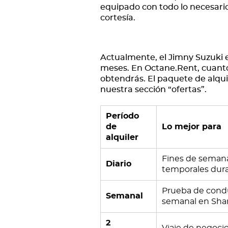
equipado con todo lo necesari
cortesía.
Actualmente, el Jimny Suzuki e
meses. En Octane.Rent, cuanto 
obtendrás. El paquete de alquil
nuestra sección “ofertas”.
Período
de
Lo mejor para
alquiler
Fines de semana,
Diario
temporales dura
Prueba de condu
Semanal
semanal en Sha
2