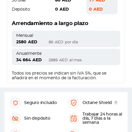
30 días
86
AED
77
AED
Depósito
0
AED
0
AED
Arrendamiento a largo plazo
Mensual
2580
AED
86
AED
por día
Anualmente
34 664
AED
2889
AED
al mes
Todos los precios se indican sin IVA 5%, que se
añadirá en el momento de la facturación.
Seguro incluido
Octane Shield
Trabajar 24 horas al
Sin depósito
día, 7 días a la
semana