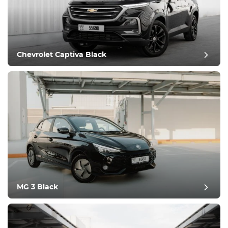
Equipamiento
Cómodo
Climatización
Conducir
Chevrolet Captiva Black
Condición
MG 3 Black
revisión del puesto