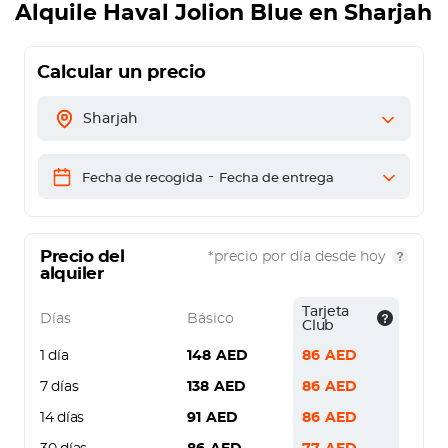
Alquile
Haval Jolion Blue
en Sharjah
Calcular un precio
Sharjah
-
Fecha de recogida
Fecha de entrega
Precio del
*precio por día desde hoy
alquiler
Tarjeta
Días
Básico
Club
1 día
148
AED
86
AED
7 días
138
AED
86
AED
14 días
91
AED
86
AED