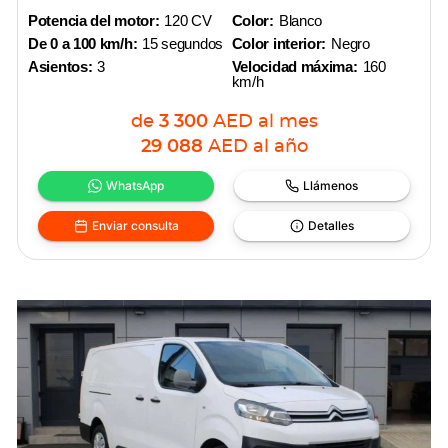
Potencia del motor:
120 CV
Color:
Blanco
De 0 a 100 km/h:
15 segundos
Color interior:
Negro
Asientos:
3
Velocidad máxima:
160
km/h
de
3 300
AED
al mes
29 088
AED
al año
WhatsApp
Llámenos
Enviar consulta
Detalles