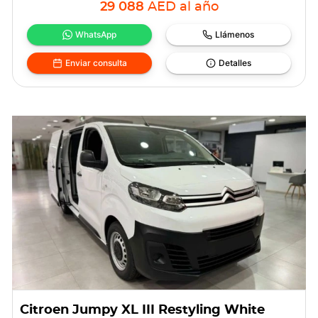
29 088
AED
al año
WhatsApp
Llámenos
Enviar consulta
Detalles
Citroen Jumpy XL III Restyling White