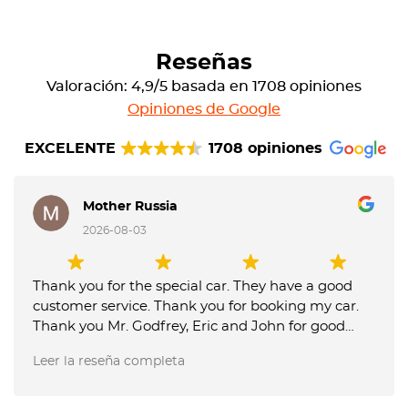
Reseñas
Valoración: 4,9/5 basada en 1708 opiniones
Opiniones de Google
EXCELENTE
1708 opiniones
Mother Russia
2026-08-03
Thank you for the special car. They have a good
customer service. Thank you for booking my car.
Thank you Mr. Godfrey, Eric and John for good
service picking up and delivery of the car. Octane
Leer la reseña completa
Luxury Car Rental is the best.