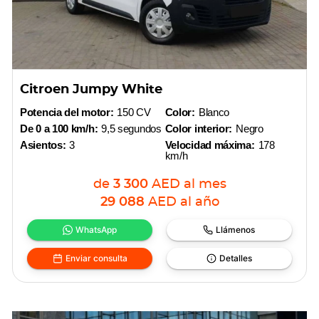
Citroen Jumpy White
Potencia del motor:
150 CV
Color:
Blanco
De 0 a 100 km/h:
9,5 segundos
Color interior:
Negro
Asientos:
3
Velocidad máxima:
178
km/h
de
3 300
AED
al mes
29 088
AED
al año
WhatsApp
Llámenos
Enviar consulta
Detalles