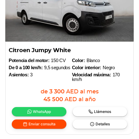
Citroen Jumpy White
Potencia del motor:
150 CV
Color:
Blanco
De 0 a 100 km/h:
9,5 segundos
Color interior:
Negro
Asientos:
3
Velocidad máxima:
170
km/h
de
3 300
AED
al mes
45 500
AED
al año
WhatsApp
Llámenos
Enviar consulta
Detalles