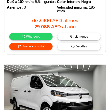
De 0 a 100 km/h:
9,5 segundos
Color interior:
Negro
Asientos:
3
Velocidad máxima:
185
km/h
de
3 300
AED
al mes
29 088
AED
al año
WhatsApp
Llámenos
Enviar consulta
Detalles