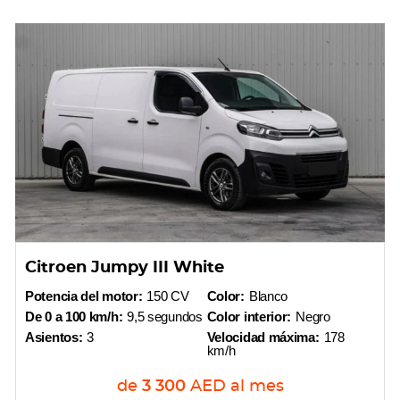
Citroen Jumpy III White
Potencia del motor:
150 CV
Color:
Blanco
De 0 a 100 km/h:
9,5 segundos
Color interior:
Negro
Asientos:
3
Velocidad máxima:
178
km/h
de
3 300
AED
al mes