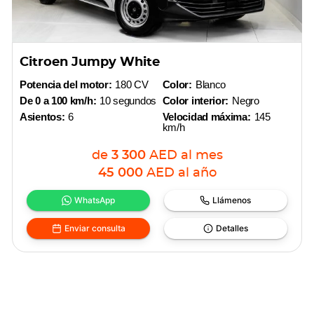
Citroen Jumpy White
Potencia del motor:
180 CV
Color:
Blanco
De 0 a 100 km/h:
10 segundos
Color interior:
Negro
Asientos:
6
Velocidad máxima:
145
km/h
de
3 300
AED
al mes
45 000
AED
al año
WhatsApp
Llámenos
Enviar consulta
Detalles