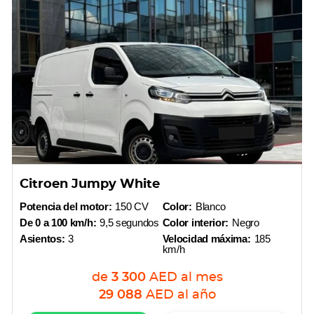
Citroen Jumpy White
Potencia del motor:
150 CV
Color:
Blanco
De 0 a 100 km/h:
9,5 segundos
Color interior:
Negro
Asientos:
3
Velocidad máxima:
185
km/h
de
3 300
AED
al mes
29 088
AED
al año