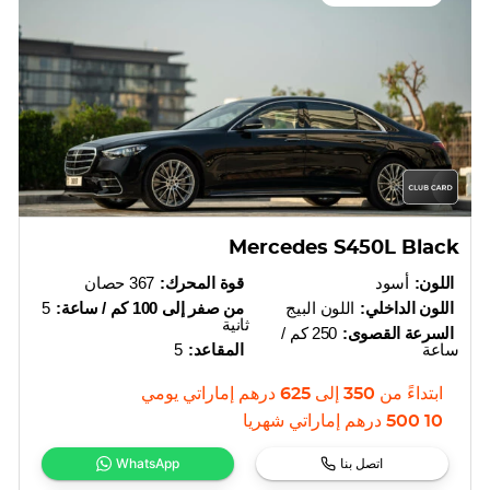
Mercedes S450L Black
اللون:
أسود
قوة المحرك:
367 حصان
اللون الداخلي:
اللون البيج
من صفر إلى 100 كم / ساعة:
5
ثانية
السرعة القصوى:
250 كم /
ساعة
المقاعد:
5
ابتداءً من
350
إلى
625
درهم إماراتي
يومي
10 500
درهم إماراتي
شهريا
اتصل بنا
WhatsApp