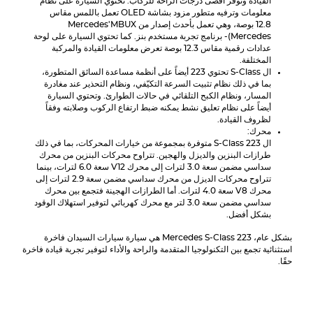
القيادة وتوفر أقصى درجات الراحة للركاب. تحتوي السيارة على نظام
معلومات وترفيه متطور مزود بشاشة OLED تعمل باللمس مقاس
12.8 بوصة، وهي تعمل بأحدث إصدار من
'MBUX
Mercedes
Mercedes
(
- برنامج تجربة مستخدم بنز. كما تحتوي السيارة على لوحة
عدادات رقمية مقاس 12.3 بوصة تعرض معلومات القيادة والمركبة
المختلفة.
ال
S-Class
تحتوي 223 أيضاً على أنظمة مساعدة السائق المتطورة،
بما في ذلك نظام تثبيت السرعة التكيّفي، ونظام التحذير عند مغادرة
المسار، ونظام الكبح التلقائي في حالات الطوارئ. وتحتوي السيارة
أيضاً على نظام تعليق نشط يمكنه ضبط ارتفاع الركوب وصلابته وفقاً
لظروف القيادة.
محرك:
ال
S-Class
223 متوفرة بمجموعة من خيارات المحركات، بما في ذلك
طرازات البنزين والديزل والهجين. تتراوح محركات البنزين من محرك
سداسي مضمن سعة 3.0 لترات إلى محرك V12 سعة 6.0 لترات، بينما
تتراوح محركات الديزل من محرك سداسي مضمن سعة 2.9 لترات إلى
محرك V8 سعة 4.0 لترات. أما الطرازات الهجينة فتجمع بين محرك
سداسي مضمن سعة 3.0 لتر مع محرك كهربائي لتوفير استهلاك الوقود
بشكل أفضل.
بشكل عام،
S-Class
Mercedes
223 هي سيارة سيارات السيدان فاخرة
استثنائية تجمع بين التكنولوجيا المتقدمة والراحة والأداء لتوفير تجربة قيادة فاخرة
حقًا.