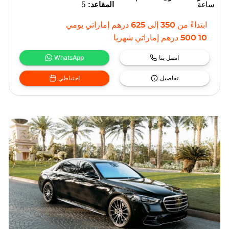
ساعة
المقاعد:
5
ابتداءً من
350
إلى
625
درهم إماراتي
يومي
10 500
درهم إماراتي
شهريا
اتصل بنا
WhatsApp
تفاصيل
احتياطي