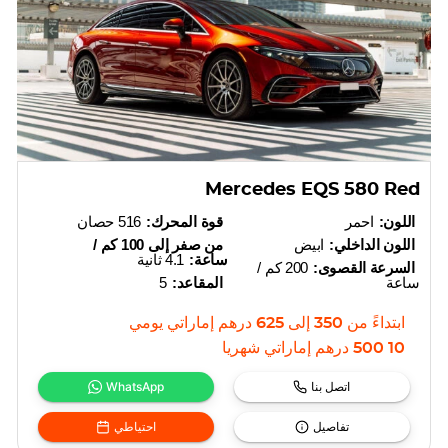
Mercedes EQS 580 Red
اللون:
احمر
قوة المحرك:
516 حصان
اللون الداخلي:
ابيض
من صفر إلى 100 كم /
ساعة:
4.1 ثانية
السرعة القصوى:
200 كم /
ساعة
المقاعد:
5
ابتداءً من
350
إلى
625
درهم إماراتي
يومي
10 500
درهم إماراتي
شهريا
اتصل بنا
WhatsApp
تفاصيل
احتياطي