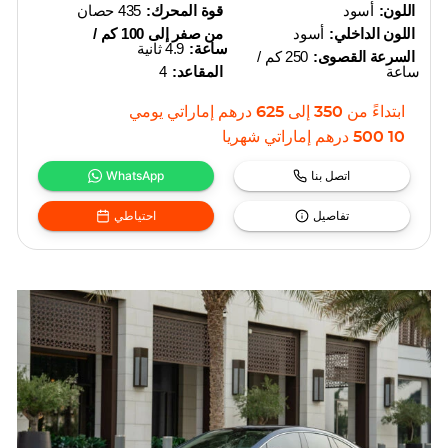
اللون:
أسود
قوة المحرك:
435 حصان
اللون الداخلي:
أسود
من صفر إلى 100 كم /
ساعة:
4.9 ثانية
السرعة القصوى:
250 كم /
ساعة
المقاعد:
4
ابتداءً من
350
إلى
625
درهم إماراتي
يومي
10 500
درهم إماراتي
شهريا
اتصل بنا
WhatsApp
تفاصيل
احتياطي