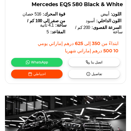
Mercedes EQS 580 Black & White
اللون:
أبيض
قوة المحرك:
516 حصان
اللون الداخلي:
أسود
من صفر إلى 100 كم /
ساعة:
4.1 ثانية
السرعة القصوى:
200 كم /
ساعة
المقاعد:
5
ابتداءً من
350
إلى
625
درهم إماراتي
يومي
10 500
درهم إماراتي
شهريا
اتصل بنا
WhatsApp
تفاصيل
احتياطي