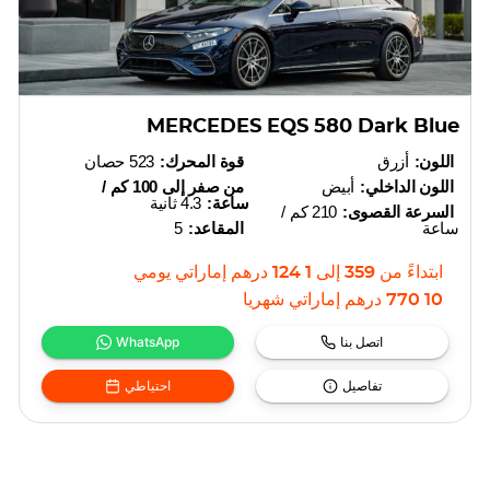
MERCEDES EQS 580 Dark Blue
اللون:
أزرق
قوة المحرك:
523 حصان
اللون الداخلي:
أبيض
من صفر إلى 100 كم /
ساعة:
4.3 ثانية
السرعة القصوى:
210 كم /
ساعة
المقاعد:
5
ابتداءً من
359
إلى
1 124
درهم إماراتي
يومي
10 770
درهم إماراتي
شهريا
اتصل بنا
WhatsApp
تفاصيل
احتياطي