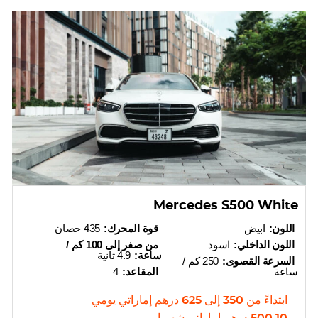
Mercedes S500 White
اللون:
ابيض
قوة المحرك:
435 حصان
اللون الداخلي:
اسود
من صفر إلى 100 كم /
ساعة:
4.9 ثانية
السرعة القصوى:
250 كم /
ساعة
المقاعد:
4
ابتداءً من
350
إلى
625
درهم إماراتي
يومي