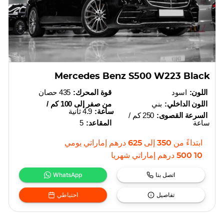
Mercedes Benz S500 W223 Black
اللون:
اسود
قوة المحرك:
435 حصان
اللون الداخلي:
بني
من صفر إلى 100 كم /
ساعة:
4.9 ثانية
السرعة القصوى:
250 كم /
ساعة
المقاعد:
5
ابتداءً من
350
إلى
625
درهم إماراتي
يومي
10 500
درهم إماراتي
شهريا
اتصل بنا
WhatsApp
تفاصيل
احتياطي