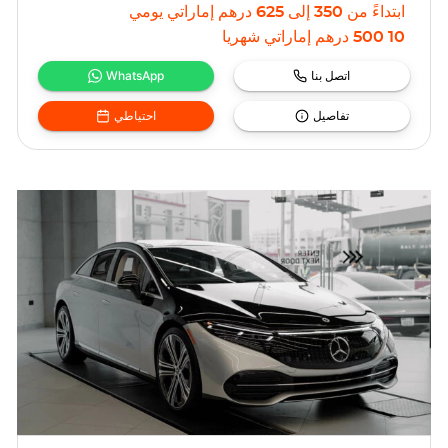
ابتداءً من
350
إلى
625
درهم إماراتي
يومي
10 500
درهم إماراتي
شهريا
اتصل بنا
WhatsApp
تفاصيل
احتياطي