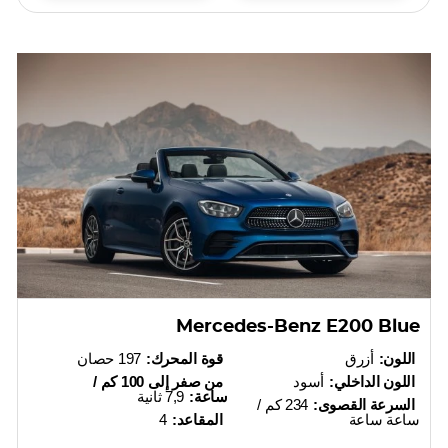
Mercedes-Benz E200 Blue
اللون:
أزرق
قوة المحرك:
197 حصان
اللون الداخلي:
أسود
من صفر إلى 100 كم /
ساعة:
7,9 ثانية
السرعة القصوى:
234 كم /
ساعة ساعة
المقاعد:
4