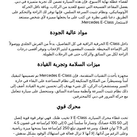
لقضاء عطلة نهاية الأسبوع، فإن هذه السيارة تضمن لك تجربة متميزة في دبي.
بفضل المقاعد الفسيحة التي تتسع للعديد من الركاب، وباقة ناقل الحركة
الأوتوماتيكي، ونظام تثبيت السرعة السلس، فإنها توفر لك الراحة والتحكم على
الطريق. دعنا نلقي نظرة عن كثب على ما يجعلها مميزة لأي شخص مستعد
لاستئجار
E-Class
Mercedes
.
مواد عالية الجودة
داخل
E-Class
الحرفية الراقية في كل التفاصيل، بدءاً من الفرش الجلدي ووصولاً
إلى الإضاءة المحيطة. صُممت المقصورة لتثير الإعجاب وتوفر أقصى درجات
الراحة لكل من السائق والركاب حتى في الرحلات الطويلة.
ميزات السلامة وتجربة القيادة
مجهزة بأحدث التقنيات المتقدمة، فإن
E-Class
Mercedes
تم تصميمها لتبقيك
آمناً ومسيطراً. من المكابح المتكيفة إلى نظام المساعدة على البقاء في حارة
السير ومستشعرات الركن، كل شيء يهدف إلى تحسين تجربة القيادة. أضف إلى
ذلك نظام تثبيت السرعة وأنظمة مساعدة السائق، وستحصل على سيارة تتعامل
مع حركة المرور في دبي كالمحترفين.
محرك قوي
تحت غطاء محرك السيارة،
E-Class
لا تخيب ظنك. فهي توفر قوة قوية (تصل
إلى 50 435 حصاناً)، وتسارعاً سلساً (من 0 إلى 100 كم/ساعة في غضون 4.5
إلى 7.9 ثوانٍ فقط)، وسرعة قصوى تبلغ 250 كم/ساعة مما يمنحها ميزة رياضية.
وعلى الرغم من أدائها، إلا أنها لا تزال فعالة في استهلاك الوقود بشكل مدهش -