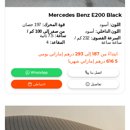
Mercedes Benz E200 Black
اللون:
أسود
قوة المحرك:
197 حصان
اللون الداخلي:
أسود
من صفر إلى 100 كم /
ساعة:
7.5 ثانية
السرعة القصوى:
232 كم /
ساعة ساعة
المقاعد:
4
ابتداءً من
187
إلى
293
درهم إماراتي
يومي
5 616
درهم إماراتي
شهريا
اتصل بنا
WhatsApp
تفاصيل
احتياطي