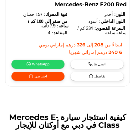
Mercedes-Benz E200 Red
اللون:
أحمر
قوة المحرك:
197 حصان
اللون الداخلي:
أسود
من صفر إلى 100 كم /
ساعة:
7,9 ثانية
السرعة القصوى:
234 كم /
ساعة ساعة
المقاعد:
4
ابتداءً من
208
إلى
326
درهم إماراتي
يومي
6 240
درهم إماراتي
شهريا
اتصل بنا
WhatsApp
تفاصيل
احتياطي
كيفية استئجار سيارة Mercedes E-
Class في دبي مع أوكتان للإيجار