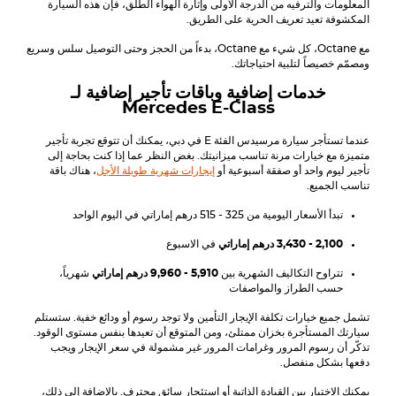
المعلومات والترفيه من الدرجة الأولى وإثارة الهواء الطلق، فإن هذه السيارة
المكشوفة تعيد تعريف الحرية على الطريق.
مع Octane، كل شيء مع Octane، بدءاً من الحجز وحتى التوصيل سلس وسريع
ومصمّم خصيصاً لتلبية احتياجاتك.
خدمات إضافية وباقات تأجير إضافية لـ
Mercedes
E-Class
عندما تستأجر سيارة مرسيدس الفئة E في دبي، يمكنك أن تتوقع تجربة تأجير
متميزة مع خيارات مرنة تناسب ميزانيتك. بغض النظر عما إذا كنت بحاجة إلى
تأجير ليوم واحد أو صفقة أسبوعية أو
إيجارات شهرية طويلة الأجل
، هناك باقة
تناسب الجميع.
تبدأ الأسعار اليومية من 325 - 515 درهم إماراتي في اليوم الواحد
2,100 - 3,430 درهم إماراتي
في الاسبوع
تتراوح التكاليف الشهرية بين
5,910 - 9,960 درهم إماراتي
شهرياً،
حسب الطراز والمواصفات
تشمل جميع خيارات تكلفة الإيجار التأمين ولا توجد رسوم أو ودائع خفية. ستستلم
سيارتك المستأجرة بخزان ممتلئ، ومن المتوقع أن تعيدها بنفس مستوى الوقود.
تذكّر أن رسوم المرور وغرامات المرور غير مشمولة في سعر الإيجار ويجب
دفعها بشكل منفصل.
يمكنك الاختيار بين القيادة الذاتية أو استئجار سائق محترف. بالإضافة إلى ذلك،