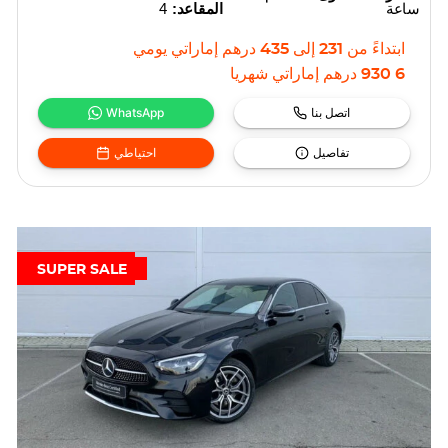
ساعة
المقاعد:
4
ابتداءً من
231
إلى
435
درهم إماراتي
يومي
6 930
درهم إماراتي
شهريا
اتصل بنا
WhatsApp
تفاصيل
احتياطي
SUPER SALE