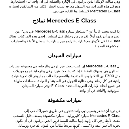
وهي مثالية لأولئك الذين يرغبون في الإثارة والعملية في آن واحد أثناء استئجارها.
ومع كل هذه الميزات، من السهل معرفة سبب اختيار الكثير من السائقين لسيارة
E-Class
Mercedes
لاستئجارها القادم في دبي.
E-Class
Mercedes
نماذج
إذا كنت تبحث غالباً عن "استئجار سيارة
E-Class
Mercedes
في دبي"، من
الضروري أن تفهم أولاً الغرض من رحلتك قبل استئجار إحدى هذه المركبات. هناك
E-Class
لكل الأذواق مع خيارات تتراوح بين سيارات السيدان الأنيقة والسيارات
المكشوفة المذهلة.
سيارات السيدان
ال
E-Class
Mercedes
إن كنت تبحث عن الرقي والرحابة في مجموعة سيارات
الصالون هي وجهتك المفضلة إذا كنت تبحث عن الرقي والرحابة. تجمع موديلات
مثل E300 بين التكنولوجيا المتقدمة والتصميم الخالد، مما يوفر لك تجربة قيادة
راقية في كل رحلة. وهي مثالية للتجول في المدينة أو للقيادة لمسافات طويلة
في جميع أنحاء الإمارات العربية المتحدة.
E-Class
توفر سيارة السيدان
الموثوقية والأناقة في آن واحد.
سيارات مكشوفة
هل تريد أن تشعر بنسيم دبي وأنت تتجول في طريق جميرا؟ اذهب إلى
E-Class
Mercedes
سيارة كابريوليه - سيارة مكشوفة بسقف قابل للسحب
تلفت الأنظار في كل زاوية. إنها مثالية للمسافرين الذين يرغبون في أن تكون
تجربة التأجير أنيقة ولا تُنسى. كونها مزيجاً مثالياً من المواد الفاخرة ووسائل