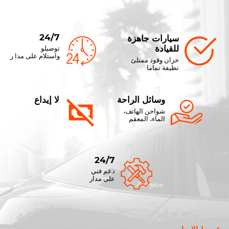
24/7
سيارات جاهزة
للقيادة
توصيلو
واستلام على مدا ر
خزان وقود ممتلئ
نظيفة تماما
وسائل الراحة
لا إيداع
شواحن الهاتف،
الماء، المعقم
24/7
دعم فني
على مدار