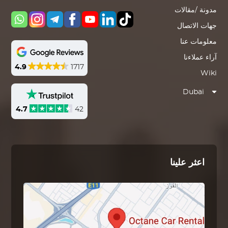
مدونة /مقالات
جهات الاتصال
معلومات عنا
آراء عملاءنا
4.9
1717
Wiki
Dubai
4.7
42
اعثر علينا