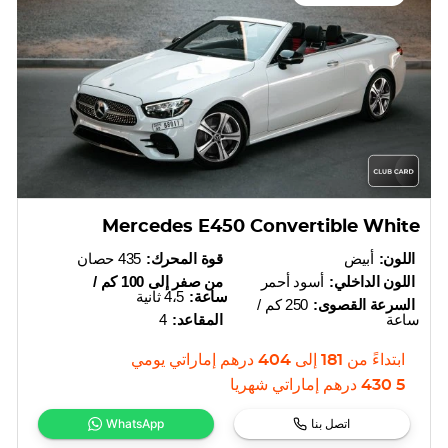
Mercedes E450 Convertible White
اللون:
أبيض
قوة المحرك:
435 حصان
اللون الداخلي:
أسود أحمر
من صفر إلى 100 كم /
ساعة:
4،5 ثانية
السرعة القصوى:
250 كم /
ساعة
المقاعد:
4
ابتداءً من
181
إلى
404
درهم إماراتي
يومي
5 430
درهم إماراتي
شهريا
اتصل بنا
WhatsApp