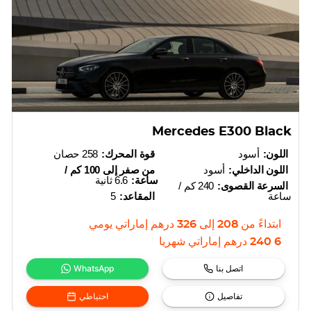
Mercedes E300 Black
اللون:
أسود
قوة المحرك:
258 حصان
اللون الداخلي:
أسود
من صفر إلى 100 كم /
ساعة:
6.6 ثانية
السرعة القصوى:
240 كم /
ساعة
المقاعد:
5
ابتداءً من
208
إلى
326
درهم إماراتي
يومي
6 240
درهم إماراتي
شهريا
اتصل بنا
WhatsApp
تفاصيل
احتياطي