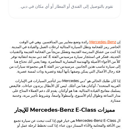
نقوم بالتوصيل إلى الفندق أو المطار أو أي مكان في دبي.
إن
Mercedes-Benz
رائدة وتضع معايير بين المنافسين. وهي في الوقت
الحاضر رمز للفخامة وتظل السيارة المثالية لرحلات العمل والقيادة في المدينة.
إذا كنت من عشاق المدرسة القديمة وتفضّل مزيجاً من الفخامة القديمة والتقنيات
الحديثة، ففكر في استئجار سيارة مرسيدس الفئة E. تُعد دبي مدينة انتقائية توفر
كلاً من الأجواء الأصيلة والهندسة المعمارية المعاصرة. وهذا يعني أنك تحتاج هنا
إلى سيارة تناسب هذين الجانبين. مرسيدس-بنز الفئة E هي مجموعة سيارات من
فئة رجال الأعمال التي يمكن وصفها بأنها أنيقة وعصرية وذات لمسة عصرية.
إذا كان طلبك الحالي هو "دبي
Mercedes
-بنز لتأجير السيارات في الإمارات
العربية المتحدة"، أوكتان هنا من أجلك. ليس كل الأبطال يرتدون عباءات. فالبعض
يسلمك مفاتيح القيادة المثالية. هذا هو أوكتان. يقدم لك دعم العملاء المتاح على
مدار الساعة وطوال أيام الأسبوع، وأسطولاً واسعاً، وشروط تأجير مرنة، وخدمة
ممتازة.
مميزات
E-Class
Mercedes-Benz
للإيجار
ال
E-Class
Mercedes-Benz
هي خيار قوي إذا كنت تبحث عن سيارة تجمع
بين الأناقة والفخامة والأداء الممتاز دون عناء. إذا كنت تخطط لرحلة عمل أو