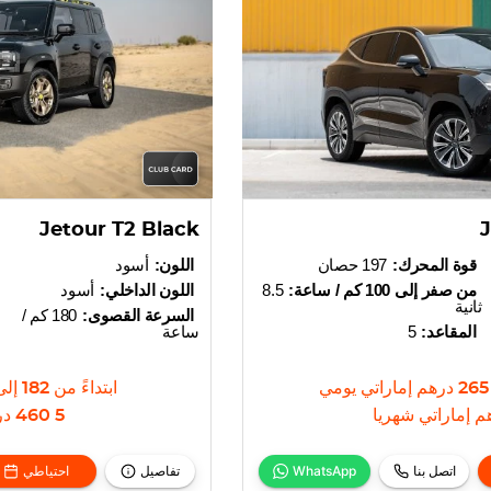
Jetour T2 Black
قوة المحرك:
197 حصان
اللون:
أسود
من صفر إلى 100 كم / ساعة:
8.5
اللون الداخلي:
أسود
ثانية
السرعة القصوى:
180 كم /
المقاعد:
5
ساعة
265
درهم إماراتي
يومي
ابتداءً من
182
إلى
م إماراتي
شهريا
5 460
در
اتصل بنا
WhatsApp
تفاصيل
احتياطي