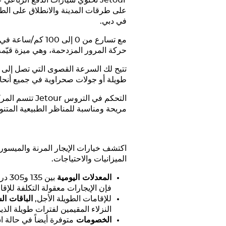
Jetour
على طرقات المدينة والانطلاق على الطرق
في دبي.
مع تسارع من 0 إلى 100 كم/ساعة في 8 إلى 10 ثوانٍ فقط,
حركة المرور المزدحمة، وهي ميزة قيّمة
طويلة أو جولات صحراوية في جميع أنحاء ا
التحكم في التروس
Jetour
تتسم المركب
مريحة ومناسبة للمناظر الطبيعية المتن
اكتشف خيارات الإيجار المرنة والميسورة
الميزانيات والاحتياجات.
المعدلات اليومية
بين 135 و305 دراهم إماراتية حسب الطراز. يناسب هذا النطاق السعري مختلف الميزانيات والاحتياجات، و
فإن الإيجارات معقولة التكلفة للإق
للإقامات الطويلة الأجل,
الباقات ا
النزلاء المقيمين لفترات طويلة الذ
الخصومات
متوفرة أيضاً في حالة 