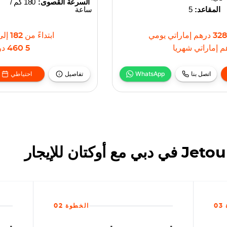
السرعة القصوى:
180 كم /
المقاعد:
5
ساعة
328
درهم إماراتي
يومي
ابتداءً من
182
إلى
م إماراتي
شهريا
5 460
در
اتصل بنا
WhatsApp
تفاصيل
احتياطي
0
الخطوة 02