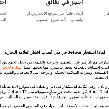
احجز في دقائق
اخت
ار
أرسل طلباً عبر الموقع الإلكتروني أو
استع
واتساب - تأكيد سريع مضمون.
المث
لماذا استئجار
Jetour
في دبي أسباب اختيار العلامة التجارية
يارات مع التركيز على التصميم والراحة والقيمة. من خلال الجمع بين أح
امات إحساسًا بالفخامة بسعر تنافسي، مما يجعلها أفضل
سيارة للإيجار
 الفسيحة، وميزات السلامة الحديثة، والراحة التي لا تضاهى، والقدرة ع
المتحدة.
عر والأداء، وهي مثالية للاستئجار في دبي والقيادة في شوارع المدينة بأ
Jetour Das
أو مقيم يبحث عن سيارة موثوقة مثل
Jetour T2
، توفر
راتها الداخلية المجهزة تجهيزاً جيداً، فإنها تعد السيارات المثالية التي
حة ومثالية لمختلف الاستخدامات: القيادة في المناطق الحضرية أو عطل