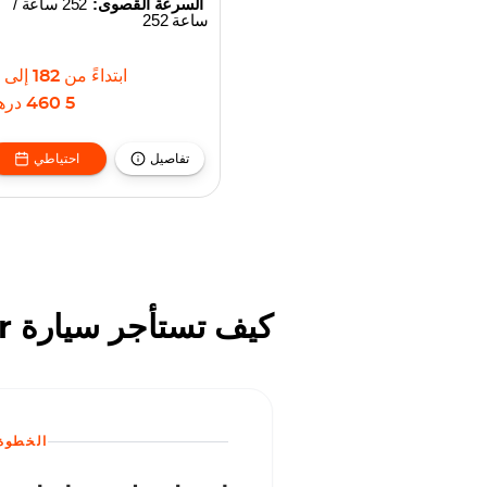
السرعة القصوى:
252 ساعة /
ساعة 252
ابتداءً من
182
إلى
5 460
دره
تفاصيل
احتياطي
كيف تستأجر سيارة Jetour في دبي مع أوكتان للإيجار
الخطوة 3