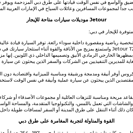
الضيق والواسع في نفس الوقت قيادتها على طرق دبي المزدحمة ويوفر
 جداً لمجموعات المسافرين وعائلات السياح في الإمارات العربية المت
Jetour
موديلات سيارات متاحة للإيجار
توفرة للإيجار في دبي:
ية رياضية ومقصورة داخلية سوداء رائعة. توفر السيارة قيادة عالية 
Jetour T
واستمتع بمزيج من الأناقة والقوة أثناء استئجار سيارتك في د
 بمظهرها الخارجي الرمادي الأنيق وتصميمها الداخلي ذي اللونين. إنها مز
للغاية للمديرين التنفيذيين من الشركات والسفر الذين يبحثون عن سيار
كروس أوفر أنيقة ومدمجة ورشيقة ومناسبة للميزانية واقتصادية دون ال
المقتصدين الذين يبحثون عن سيارة عملية وأنيقة في نفس الوقت لاستخدا
توي السيارات على 5 مقاعد مريحة ومناسبة للنزهات العائلية أو مجموعات الأصدقاء 
الشاشات التي تعمل باللمس، والتكنولوجيا المتقدمة، والمساحة الواس
كان ذلك أثناء التنقل على طرق المدينة أو السفر لمسافات طويلة داخل ا
القوة والمناولة لتجربة المغامرة على طرق دبي