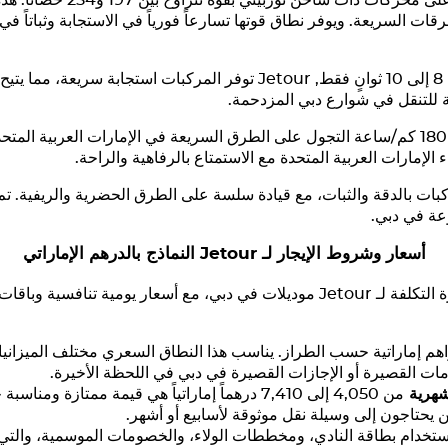
تحتوي سيارات الدفع الرباعي 
ات السريعة. ويوفر نطاق قوتها تسارعاً فورياً في الاستجابة وثباتاً ف
Jetour
توفر المركبات استجابة سريعة، مما يتيح 
 للتنقل في شوارع دبي المزدحمة.
تتيح لك السرعة القصوى التي تصل إلى 180 كم/ساعة التجول على الطرق السريعة في الإمارات ال
لإمارات العربية المتحدة مع الاستمتاع بالرفاهية والراحة.
ات بالدقة والثبات، مع قيادة سلسة على الطرق الحضرية والريفية. تم ت
وعة في دبي.
أسعار وشروط الإيجار لـ
Jetour
النماذج بالدرهم الإماراتي
 التكلفة لـ
Jetour
موديلات في دبي، مع أسعار يومية تنافسية وباقات
امات القصيرة أو الإجازات القصيرة في دبي في اللحظة الأخيرة.
لشهرية
من 4,050 إلى 7,410 درهماً إماراتياً هي قيمة ممتازة 
ين يحتاجون إلى وسيلة نقل موثوقة لأسابيع أو أشهر.
استخدام بطاقة النادي، ومخططات الولاء، والخصومات الموسمية، والتي