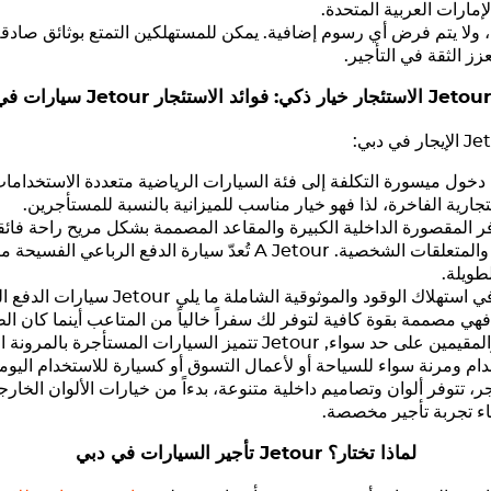
إمارات العربية المتحدة.
، ولا يتم فرض أي رسوم إضافية. يمكن للمستهلكين التمتع بوثائق صادقة 
زز الثقة في التأجير.
Jetour
الاستئجار خيار ذكي: فوائد الاستئجار
Jetour
سيارات في
Je
الإيجار في دبي:
خول ميسورة التكلفة إلى فئة السيارات الرياضية متعددة الاستخدامات 
جارية الفاخرة، لذا فهو خيار مناسب للميزانية بالنسبة للمستأجرين.
فر المقصورة الداخلية الكبيرة والمقاعد المصممة بشكل مريح راحة فائ
والمتعلقات الشخصية. A
Jetour
تُعدّ سيارة الدفع الرباعي الفسيحة مث
طويلة.
ي استهلاك الوقود والموثوقية الشاملة ما يلي
Jetour
سيارات الدفع الر
هي مصممة بقوة كافية لتوفر لك سفراً خالياً من المتاعب أينما كان ال
والمقيمين على حد سواء,
Jetour
تتميز السيارات المستأجرة بالمرونة 
ام ومرنة سواء للسياحة أو لأعمال التسوق أو كسيارة للاستخدام اليوم
ر، تتوفر ألوان وتصاميم داخلية متنوعة، بدءاً من خيارات الألوان الخارج
ء تجربة تأجير مخصصة.
لماذا تختار؟
Jetour
تأجير السيارات في دبي