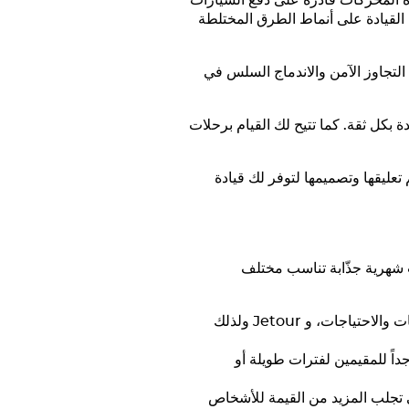
على محركات ذات شاحن توربيني بقوة تتراوح بين 197 و254 حصاناً. هذه المحركات قادرة على دفع السيارات
ي القيادة على أنماط الطرق المختلطة
التجاوز الآمن والاندماج السلس في
عربية المتحدة بكل ثقة. كما تتيح لك القيام برحلات
عليقها وتصميمها لتوفر لك قيادة
 شهرية جذّابة تناسب مختلف
Jetour
ولذلك
ومناسبة جداً للمقيمين لفترات طويلة أو
 تجلب المزيد من القيمة للأشخاص