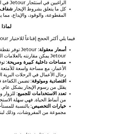
الراغبين في استئجار
Jetour
في ال
كل ما يتعلق بشروط الإيجار
شفاف
المقطوعة، والوقود، والإيداع، مما يع
لماذا
فيما يلي أكثر الحجج إقناعاً للاختيار
tour
أسعار معقولة
:
Jetour
توفر نقطة د
Jetour
يمكن مقارنته بالعلامات الت
مساحات داخلية كبيرة ومريحة
: تو
الأعمار، مع مساحة واسعة للأمتعة 
رجال الأعمال في الرحلات البرية ال
اقتصادية وموثوقة
: تضمن الكفاءة ف
يقلل من رسوم الإيجار بشكل عام. ف
تعدد الاستخدامات للجميع
: للزوار 
من أنماط الحياة. فهي سهلة الاستخد
خيارات التخصيص
: بالنسبة للمستأج
مجموعة من المفروشات، وذلك لبنا