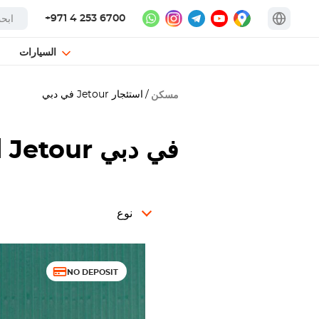
+971 4 253 6700
السيارات
استئجار
Jetour
في دبي
مسكن
في دبي
Jetour
استئجار
نوع
NO DEPOSIT