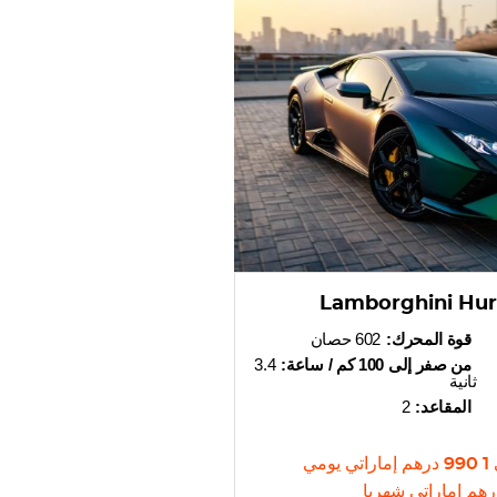
Lamborghini Hur
قوة المحرك:
602 حصان
من صفر إلى 100 كم / ساعة:
3.4
ثانية
المقاعد:
2
1 990
درهم إماراتي
يومي
رهم إماراتي
شهريا