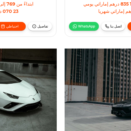
1 8
درهم إماراتي
يومي
ابتداءً من
769
إلى
م إماراتي
شهريا
23 070
د
اتصل بنا
WhatsApp
تفاصيل
احتياطي