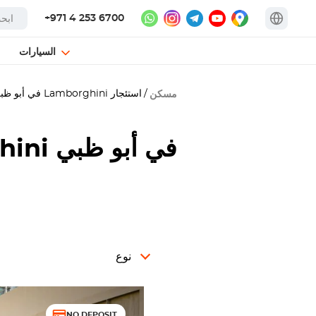
+971 4 253 6700
السيارات
استئجار
Lamborghini
في أبو ظب
مسكن
في أبو ظبي
hini
نوع
NO DEPOSIT