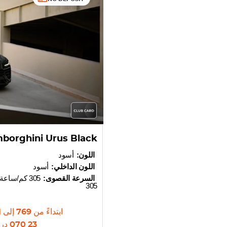
borghini Urus Black
اللون:
أسود
اللون الداخلي:
أسود
السرعة القصوى:
305 كم/ساعة
305
ابتداءً من
769
إلى
35
23 070
دره