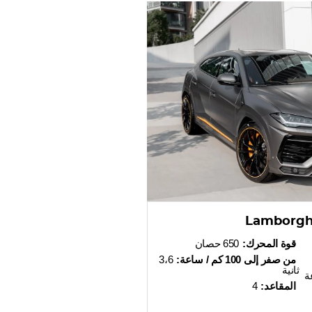
Lamborghi
قوة المحرك:
650 حصان
من صفر إلى 100 كم / ساعة:
3،6
ثانية
عة
المقاعد:
4