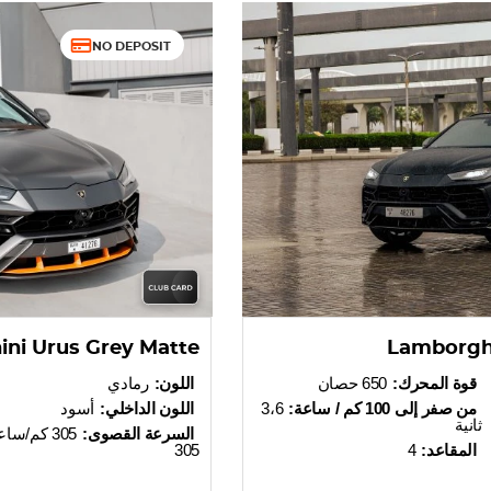
NO DEPOSIT
ni Urus Grey Matte
Lamborghi
قوة المحرك:
650 حصان
اللون:
رمادي
من صفر إلى 100 كم / ساعة:
3،6
اللون الداخلي:
أسود
ثانية
السرعة القصوى:
305 كم/سا
المقاعد:
4
305