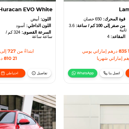
Huracan EVO White
Lam
قوة المحرك:
650 حصان
اللون:
أبيض
من صفر إلى 100 كم / ساعة:
3.6
اللون الداخلي:
أسود
ثانية
السرعة القصوى:
324 كم /
المقاعد:
4
ساعة ساعة
1 8
درهم إماراتي
يومي
ابتداءً من
727
إلى
م إماراتي
شهريا
21 810
در
اتصل بنا
WhatsApp
تفاصيل
احتياطي