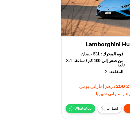
Lamborghini Hu
قوة المحرك:
631 حصان
من صفر إلى 100 كم / ساعة:
3،1
ثانية
المقاعد:
2
2 200
درهم إماراتي
يومي
هم إماراتي
شهريا
اتصل بنا
WhatsApp