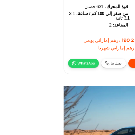
قوة المحرك:
631 حصان
من صفر إلى 100 كم / ساعة:
3.1
3.1 ثانية
المقاعد:
2
2 190
درهم إماراتي
يومي
رهم إماراتي
شهريا
اتصل بنا
WhatsApp