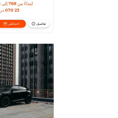
ابتداءً من
769
إلى
35
23 070
دره
تفاصيل
احتياطي