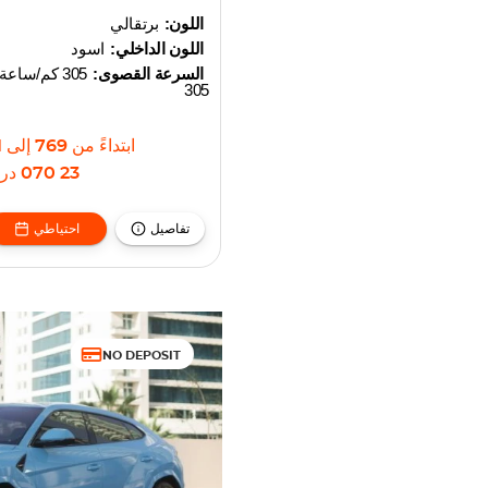
اللون:
برتقالي
اللون الداخلي:
اسود
السرعة القصوى:
305 كم/ساعة
305
ابتداءً من
769
إلى
35
23 070
دره
تفاصيل
احتياطي
NO DEPOSIT