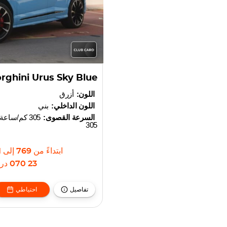
ghini Urus Sky Blue
اللون:
أزرق
اللون الداخلي:
بني
السرعة القصوى:
305 كم/ساعة
305
ابتداءً من
769
إلى
35
23 070
دره
تفاصيل
احتياطي