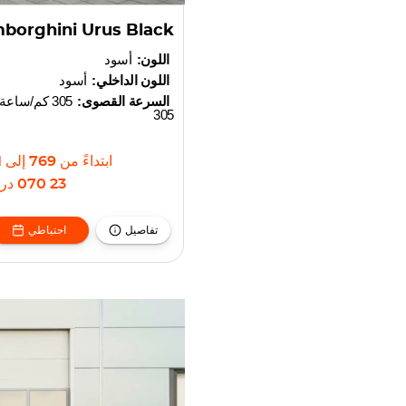
borghini Urus Black
اللون:
أسود
اللون الداخلي:
أسود
السرعة القصوى:
305 كم/ساعة
305
ابتداءً من
769
إلى
35
23 070
دره
تفاصيل
احتياطي