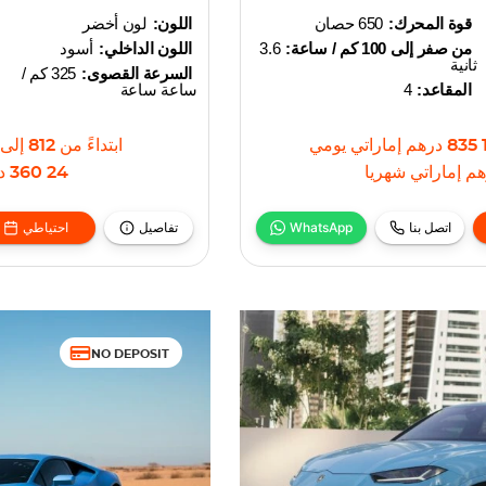
قوة المحرك:
650 حصان
اللون:
لون أخضر
من صفر إلى 100 كم / ساعة:
3.6
اللون الداخلي:
أسود
ثانية
السرعة القصوى:
325 كم /
المقاعد:
4
ساعة ساعة
1 8
درهم إماراتي
يومي
ابتداءً من
812
إلى
م إماراتي
شهريا
24 360
د
اتصل بنا
WhatsApp
تفاصيل
احتياطي
NO DEPOSIT