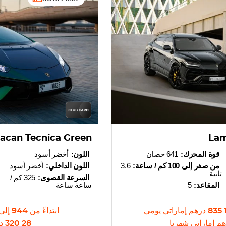
acan Tecnica Green
Lam
قوة المحرك:
641 حصان
اللون:
أخضر أسود
من صفر إلى 100 كم / ساعة:
3.6
اللون الداخلي:
أخضر أسود
ثانية
السرعة القصوى:
325 كم /
المقاعد:
5
ساعة ساعة
1 8
درهم إماراتي
يومي
ابتداءً من
944
إلى
م إماراتي
شهريا
28 320
د