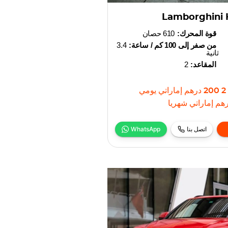
Lamborghini 
قوة المحرك:
610 حصان
من صفر إلى 100 كم / ساعة:
3.4
ثانية
المقاعد:
2
2 200
درهم إماراتي
يومي
هم إماراتي
شهريا
اتصل بنا
WhatsApp