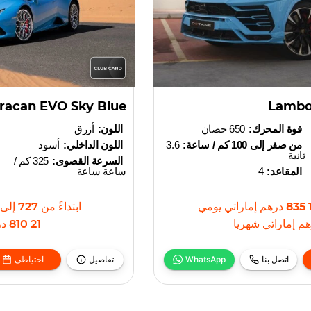
racan EVO Sky Blue
Lambor
قوة المحرك:
650 حصان
اللون:
أزرق
من صفر إلى 100 كم / ساعة:
3.6
اللون الداخلي:
أسود
ثانية
السرعة القصوى:
325 كم /
المقاعد:
4
ساعة ساعة
1 8
درهم إماراتي
يومي
ابتداءً من
727
إلى
م إماراتي
شهريا
21 810
در
اتصل بنا
WhatsApp
تفاصيل
احتياطي