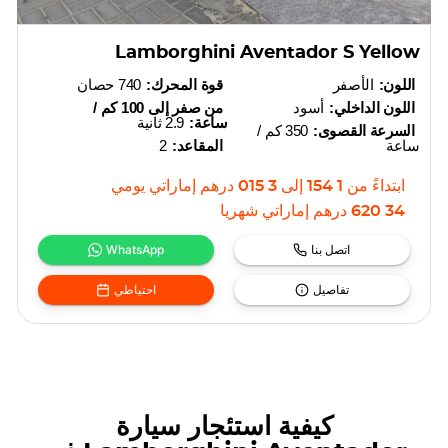
Lamborghini Aventador S Yellow
اللون:
الأصفر
قوة المحرك:
740 حصان
اللون الداخلي:
أسود
من صفر إلى 100 كم /
ساعة:
2.9 ثانية
السرعة القصوى:
350 كم /
ساعة
المقاعد:
2
ابتداءً من
1 154
إلى
3 015
درهم إماراتي
يومي
34 620
درهم إماراتي
شهريا
اتصل بنا
WhatsApp
تفاصيل
احتياطي
كيفية استئجار سيارة