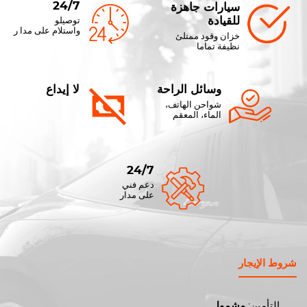
24/7
سيارات جاهزة
للقيادة
توصيلو
واستلام على مدا ر
خزان وقود ممتلئ
نظيفة تماما
وسائل الراحة
لا إيداع
شواحن الهاتف،
الماء، المعقم
24/7
دعم فني
على مدار
شروط الإيجار
التأمين:
مشمول