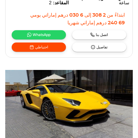
ساعة
المقاعد:
2
ابتداءً من
2 308
إلى
6 030
درهم إماراتي
يومي
69 240
درهم إماراتي
شهريا
اتصل بنا
WhatsApp
تفاصيل
احتياطي