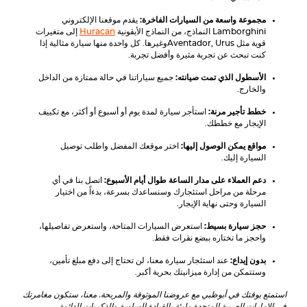
مجموعة واسعة من السيارات الفاخرة:
يقدم موقعنا الإلكتروني
Lamborghini
النماذج، من النماذج الأيقونية
Huracan
إلى متغيرات
قوية مثل
Urus
,
Aventador
وغيرها. كل واحدة منها سيارة مثالية إذا
كنت تبحث عن تجربة مثيرة وأفضل تجربة.
الأسطول الذي تمت صيانته:
جميع سياراتنا في حالة ممتازة من الداخل
والخارج.
خطط تأجير مرنة:
استأجر سيارة لمدة يوم أو أسبوع أو أكثر، مع تكييف
الإيجار مع خططك.
مواقع يمكن الوصول إليها:
اختر موقعك المفضل واطلب توصيل
السيارة إليك.
دعم العملاء على مدار الساعة طوال أيام الأسبوع:
اتصل بنا في أي
مرحلة من مراحل استئجارك وسنساعدك بسرعة، بدءاً من اختيار
السيارة وحتى نهاية الإيجار.
حجز سيارة بسيط:
استعرض السيارات المتاحة، واستعرض تفاصيلها،
واحجز ما تختاره ببضع نقرات فقط.
بدون إيداع:
عند استئجار سيارة معنا، لن تحتاج إلى دفع مبلغ تأمين،
وستتمكن من إدارة ميزانيتك بحرية أكبر.
استمتع بوقتك في أبوظبي مع عروضنا الموثوقة والمربحة. معنا، ستكون مغامرتك
في الإمارات العربية المتحدة مليئة بالقيادة السلسة والذكريات الدائمة.