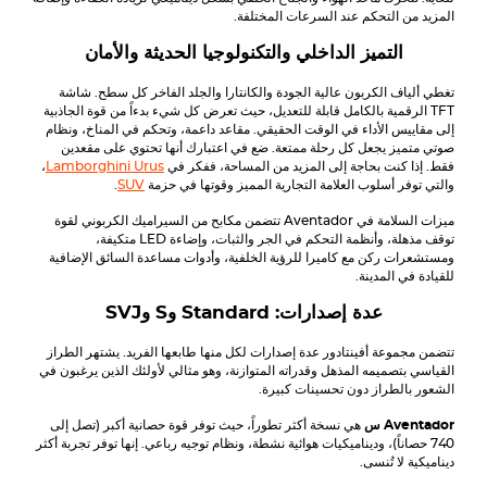
المزيد من التحكم عند السرعات المختلفة.
التميز الداخلي والتكنولوجيا الحديثة والأمان
تغطي ألياف الكربون عالية الجودة والكانتارا والجلد الفاخر كل سطح. شاشة
TFT الرقمية بالكامل قابلة للتعديل، حيث تعرض كل شيء بدءاً من قوة الجاذبية
إلى مقاييس الأداء في الوقت الحقيقي. مقاعد داعمة، وتحكم في المناخ، ونظام
صوتي متميز يجعل كل رحلة ممتعة. ضع في اعتبارك أنها تحتوي على مقعدين
فقط. إذا كنت بحاجة إلى المزيد من المساحة، ففكر في
Lamborghini Urus
،
والتي توفر أسلوب العلامة التجارية المميز وقوتها في حزمة
SUV
.
ميزات السلامة في
Aventador
تتضمن مكابح من السيراميك الكربوني لقوة
توقف مذهلة، وأنظمة التحكم في الجر والثبات، وإضاءة LED متكيفة،
ومستشعرات ركن مع كاميرا للرؤية الخلفية، وأدوات مساعدة السائق الإضافية
للقيادة في المدينة.
عدة إصدارات: Standard وS وSVJ
تتضمن مجموعة أفينتادور عدة إصدارات لكل منها طابعها الفريد. يشتهر الطراز
القياسي بتصميمه المذهل وقدراته المتوازنة، وهو مثالي لأولئك الذين يرغبون في
الشعور بالطراز دون تحسينات كبيرة.
Aventador
س
هي نسخة أكثر تطوراً، حيث توفر قوة حصانية أكبر (تصل إلى
740 حصاناً)، وديناميكيات هوائية نشطة، ونظام توجيه رباعي. إنها توفر تجربة أكثر
ديناميكية لا تُنسى.