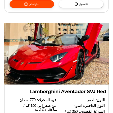
تفاصيل
احتياطي
Lamborghini Aventador SVJ Red
اللون:
احمر
قوة المحرك:
770 حصان
اللون الداخلي:
اسود
من صفر إلى 100 كم /
ساعة:
2.8 ثانية
السرعة القصوى:
350 كم /