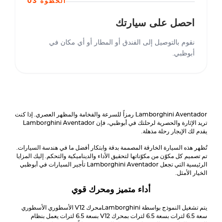
الخطوة 03
احصل على سيارتك
نقوم بالتوصيل إلى الفندق أو المطار أو أي مكان في
أبوظبي.
Aventador
Lamborghini
رمزاً للسرعة والفخامة والمظهر العصري. إذا كنت
تريد الإثارة والحصرية لرحلتك في أبوظبي، فإن
Aventador
Lamborghini
يقدم لك الإيجار رحلة مذهلة.
تُظهر هذه السيارة الخارقة المصممة بدقة وابتكار أفضل ما في هندسة السيارات.
تم تصميم كل مكوّن من مكوّناتها لتحقيق الأداء والديناميكية والتحكم. إليك المزايا
الرئيسية التي تجعل
Aventador
Lamborghini
تأجير السيارات في أبوظبي
الخيار الأمثل.
أداء متميز ومحرك قوي
يتم تشغيل النموذج بواسطة
Lamborghini
محرك V12 الأسطوري الأسطوري
سعة 6.5 لترات بسعة 6.5 لترات بمحرك V12 بسعة 6.5 لترات يعمل بنظام