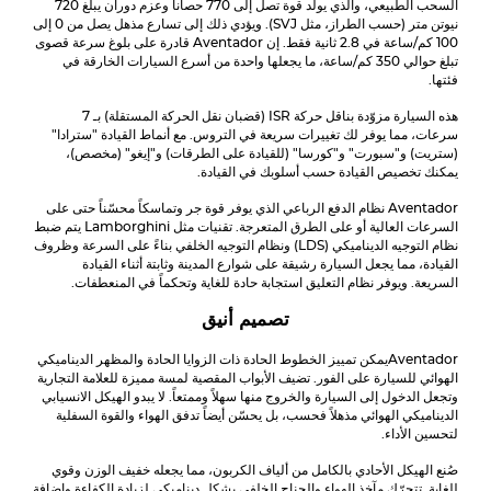
السحب الطبيعي، والذي يولد قوة تصل إلى 770 حصاناً وعزم دوران يبلغ 720
نيوتن متر (حسب الطراز، مثل SVJ). ويؤدي ذلك إلى تسارع مذهل يصل من 0 إلى
100 كم/ساعة في 2.8 ثانية فقط. إن
Aventador
قادرة على بلوغ سرعة قصوى
تبلغ حوالي 350 كم/ساعة، ما يجعلها واحدة من أسرع السيارات الخارقة في
فئتها.
هذه السيارة مزوّدة بناقل حركة ISR (قضبان نقل الحركة المستقلة) بـ 7
سرعات، مما يوفر لك تغييرات سريعة في التروس. مع أنماط القيادة "سترادا"
(ستريت) و"سبورت" و"كورسا" (للقيادة على الطرقات) و"إيغو" (مخصص)،
يمكنك تخصيص القيادة حسب أسلوبك في القيادة.
Aventador
نظام الدفع الرباعي الذي يوفر قوة جر وتماسكاً محسّناً حتى على
السرعات العالية أو على الطرق المتعرجة. تقنيات مثل
Lamborghini
يتم ضبط
نظام التوجيه الديناميكي (LDS) ونظام التوجيه الخلفي بناءً على السرعة وظروف
القيادة، مما يجعل السيارة رشيقة على شوارع المدينة وثابتة أثناء القيادة
السريعة. ويوفر نظام التعليق استجابة حادة للغاية وتحكماً في المنعطفات.
تصميم أنيق
Aventador
يمكن تمييز الخطوط الحادة ذات الزوايا الحادة والمظهر الديناميكي
الهوائي للسيارة على الفور. تضيف الأبواب المقصية لمسة مميزة للعلامة التجارية
وتجعل الدخول إلى السيارة والخروج منها سهلاً وممتعاً. لا يبدو الهيكل الانسيابي
الديناميكي الهوائي مذهلاً فحسب، بل يحسّن أيضاً تدفق الهواء والقوة السفلية
لتحسين الأداء.
صُنع الهيكل الأحادي بالكامل من ألياف الكربون، مما يجعله خفيف الوزن وقوي
للغاية. تتحرّك مآخذ الهواء والجناح الخلفي بشكل ديناميكي لزيادة الكفاءة وإضافة