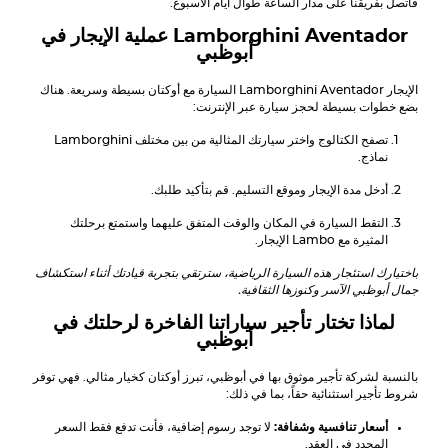
فاتصل بفريقنا على مدار الساعة طوال أيام الأسبوع.
Aventador
Lamborghini
عملية الإيجار في
أبوظبي
الإيجار
Aventador
Lamborghini
السيارة مع أوكتان بسيطة وسريعة. هناك
بضع خطوات بسيطة لحجز سيارة عبر الإنترنت:
تصفح الكتالوج واختر سيارتك المثالية من بين مختلف
Lamborghini
نماذج.
أدخل مدة الإيجار وموقع التسليم. قم بتأكيد طلبك.
التقط السيارة في المكان والوقت المتفق عليهما واستمتع برحلتك
المثيرة مع
Lambo
الإيجار.
باختيارك استئجار هذه السيارة الرياضية، سترتقي بتجربة قيادتك أثناء استكشاف
جمال أبوظبي الآسر وكنوزها الثقافية.
لماذا تختار تأجير سياراتنا الفاخرة لرحلتك في
أبوظبي
بالنسبة لشركة تأجير موثوق بها في أبوظبي، تبرز أوكتان كخيار مثالي. فهي توفر
شروط تأجير استثنائية حقاً، بما في ذلك:
أسعار تنافسية وشفافة:
لا توجد رسوم إضافية، فأنت تدفع فقط السعر
المحدد في العقد.