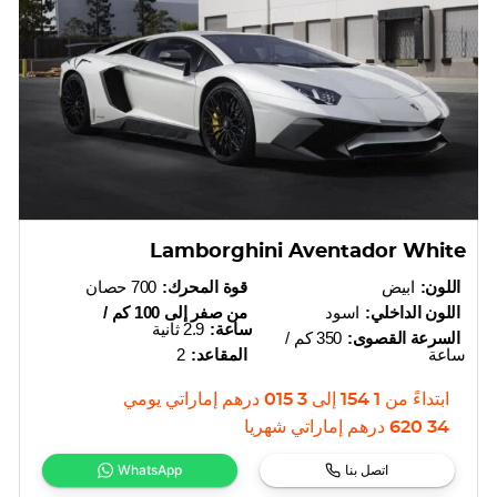
Lamborghini Aventador White
اللون:
ابيض
قوة المحرك:
700 حصان
اللون الداخلي:
اسود
من صفر إلى 100 كم /
ساعة:
2.9 ثانية
السرعة القصوى:
350 كم /
ساعة
المقاعد:
2
ابتداءً من
1 154
إلى
3 015
درهم إماراتي
يومي
34 620
درهم إماراتي
شهريا
اتصل بنا
WhatsApp