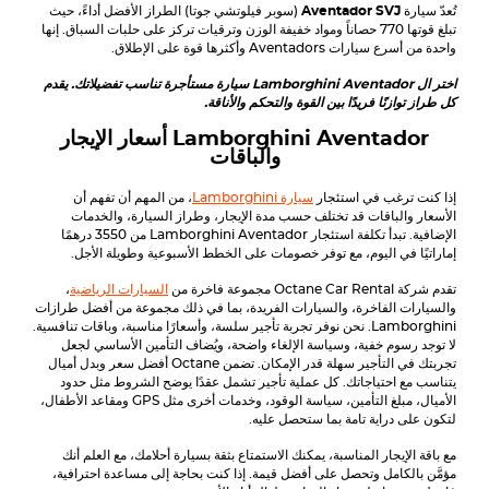
تُعدّ سيارة
Aventador SVJ
(سوبر فيلوتشي جوتا) الطراز الأفضل أداءً، حيث
تبلغ قوتها 770 حصاناً ومواد خفيفة الوزن وترقيات تركز على حلبات السباق. إنها
واحدة من أسرع سيارات Aventadors وأكثرها قوة على الإطلاق.
اختر ال
Aventador
Lamborghini
سيارة مستأجرة تناسب تفضيلاتك. يقدم
كل طراز توازنًا فريدًا بين القوة والتحكم والأناقة.
Aventador
Lamborghini
أسعار الإيجار
والباقات
إذا كنت ترغب في استئجار
سيارة Lamborghini
، من المهم أن تفهم أن
الأسعار والباقات قد تختلف حسب مدة الإيجار، وطراز السيارة، والخدمات
الإضافية. تبدأ تكلفة استئجار Lamborghini Aventador من 3550 درهمًا
إماراتيًا في اليوم، مع توفر خصومات على الخطط الأسبوعية وطويلة الأجل.
تقدم شركة Octane Car Rental مجموعة فاخرة من
السيارات الرياضية
،
والسيارات الفاخرة، والسيارات الفريدة، بما في ذلك مجموعة من أفضل طرازات
Lamborghini. نحن نوفر تجربة تأجير سلسة، وأسعارًا مناسبة، وباقات تنافسية.
لا توجد رسوم خفية، وسياسة الإلغاء واضحة، ويُضاف التأمين الأساسي لجعل
تجربتك في التأجير سهلة قدر الإمكان. تضمن Octane أفضل سعر وبدل أميال
يتناسب مع احتياجاتك. كل عملية تأجير تشمل عقدًا يوضح الشروط مثل حدود
الأميال، مبلغ التأمين، سياسة الوقود، وخدمات أخرى مثل GPS ومقاعد الأطفال،
لتكون على دراية تامة بما ستحصل عليه.
مع باقة الإيجار المناسبة، يمكنك الاستمتاع بثقة بسيارة أحلامك، مع العلم أنك
مؤمَّن بالكامل وتحصل على أفضل قيمة. إذا كنت بحاجة إلى مساعدة احترافية،