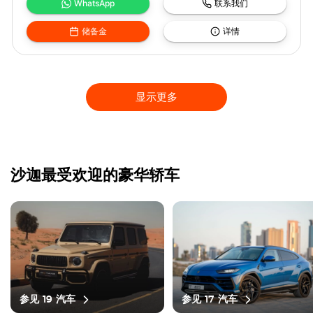
WhatsApp
联系我们
储备金
详情
显示更多
沙迦最受欢迎的豪华轿车
参见
19
汽车
参见
17
汽车