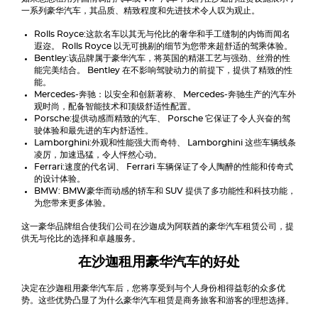
一系列豪华汽车，其品质、精致程度和先进技术令人叹为观止。
Rolls Royce
:这款名车以其无与伦比的奢华和手工缝制的内饰而闻名
遐迩。
Rolls Royce
以无可挑剔的细节为您带来超舒适的驾乘体验。
Bentley
:该品牌属于豪华汽车，将英国的精湛工艺与强劲、丝滑的性
能完美结合。
Bentley
在不影响驾驶动力的前提下，提供了精致的性
能。
Mercedes
-奔驰：以安全和创新著称、
Mercedes
-奔驰生产的汽车外
观时尚，配备智能技术和顶级舒适性配置。
Porsche
:提供动感而精致的汽车、
Porsche
它保证了令人兴奋的驾
驶体验和最先进的车内舒适性。
Lamborghini
:外观和性能强大而奇特、
Lamborghini
这些车辆线条
凌厉，加速迅猛，令人怦然心动。
Ferrari
:速度的代名词、
Ferrari
车辆保证了令人陶醉的性能和传奇式
的设计体验。
BMW
:
BMW
豪华而动感的轿车和 SUV 提供了多功能性和科技功能，
为您带来更多体验。
这一豪华品牌组合使我们公司在沙迦成为阿联酋的豪华汽车租赁公司，提
供无与伦比的选择和卓越服务。
在沙迦租用豪华汽车的好处
决定在沙迦租用豪华汽车后，您将享受到与个人身份相得益彰的众多优
势。这些优势凸显了为什么豪华汽车租赁是商务旅客和游客的理想选择。