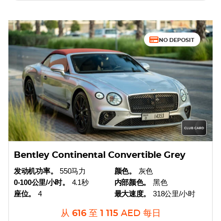
NO DEPOSIT
Bentley Continental Convertible Grey
发动机功率。
550马力
颜色。
灰色
0-100公里/小时。
4.1秒
内部颜色。
黑色
座位。
4
最大速度。
318公里/小时
从
616
至
1 115
AED
每日