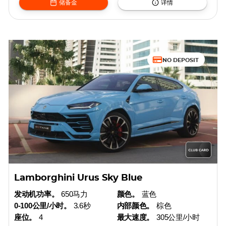
储备金
详情
NO DEPOSIT
Lamborghini Urus Sky Blue
发动机功率。
650马力
颜色。
蓝色
0-100公里/小时。
3.6秒
内部颜色。
棕色
座位。
4
最大速度。
305公里/小时