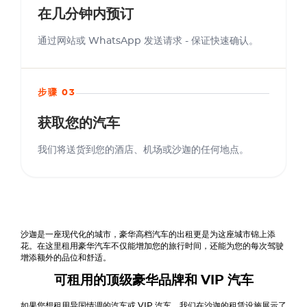
在几分钟内预订
通过网站或 WhatsApp 发送请求 - 保证快速确认。
步骤 03
获取您的汽车
我们将送货到您的酒店、机场或沙迦的任何地点。
沙迦是一座现代化的城市，豪华高档汽车的出租更是为这座城市锦上添
花。在这里租用豪华汽车不仅能增加您的旅行时间，还能为您的每次驾驶
增添额外的品位和舒适。
可租用的顶级豪华品牌和 VIP 汽车
如果您想租用异国情调的汽车或 VIP 汽车，我们在沙迦的租赁设施展示了