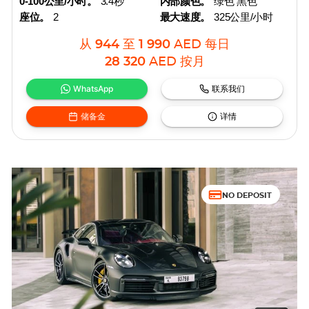
0-100公里/小时。
3.4秒
内部颜色。
绿色 黑色
座位。
2
最大速度。
325公里/小时
从
944
至
1 990
AED
每日
28 320
AED
按月
WhatsApp
联系我们
储备金
详情
NO DEPOSIT