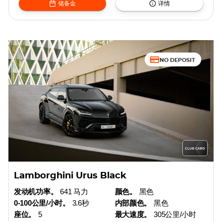
储备金
详情
NO DEPOSIT
Lamborghini Urus Black
发动机功率。
641 马力
颜色。
黑色
0-100公里/小时。
3.6秒
内部颜色。
黑色
座位。
5
最大速度。
305公里/小时