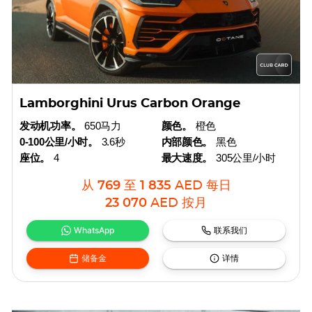
Lamborghini Urus Carbon Orange
发动机功率。
650马力
颜色。
橙色
0-100公里/小时。
3.6秒
内部颜色。
黑色
座位。
4
最大速度。
305公里/小时
从
769
至
1 835
AED
每日
23 070
AED
按月
WhatsApp
联系我们
储备金
详情