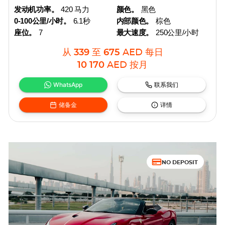
发动机功率。
420 马力
颜色。
黑色
0-100公里/小时。
6.1秒
内部颜色。
棕色
座位。
7
最大速度。
250公里/小时
从
339
至
675
AED
每日
10 170
AED
按月
WhatsApp
联系我们
储备金
详情
NO DEPOSIT