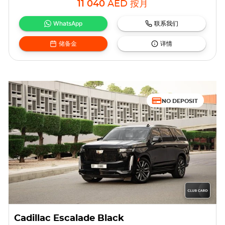
11 040
AED
按月
WhatsApp
联系我们
储备金
详情
NO DEPOSIT
Cadillac Escalade Black