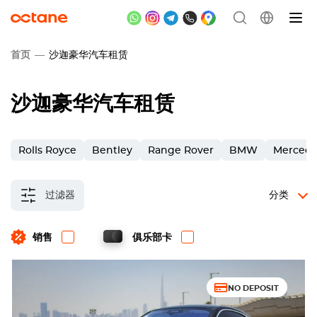
首页
沙迦豪华汽车租赁
沙迦豪华汽车租赁
Rolls Royce
Bentley
Range Rover
BMW
Merced
过滤器
分类
销售
俱乐部卡
NO DEPOSIT