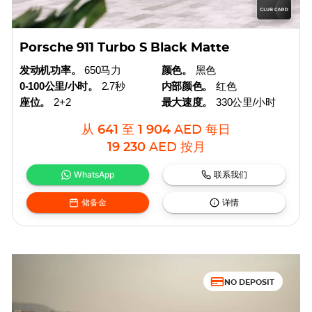
Porsche 911 Turbo S Black Matte
发动机功率。
650马力
颜色。
黑色
0-100公里/小时。
2.7秒
内部颜色。
红色
座位。
2+2
最大速度。
330公里/小时
从
641
至
1 904
AED
每日
19 230
AED
按月
WhatsApp
联系我们
储备金
详情
NO DEPOSIT