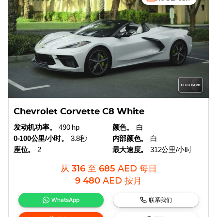
Chevrolet Corvette C8 White
发动机功率。
490 hp
颜色。
白
0-100公里/小时。
3.8秒
内部颜色。
白
座位。
2
最大速度。
312公里/小时
从
316
至
685
AED
每日
9 480
AED
按月
WhatsApp
联系我们