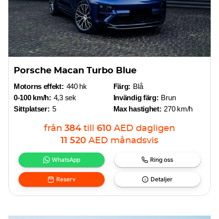
Porsche Macan Turbo Blue
Motorns effekt:
440 hk
Färg:
Blå
0-100 km/h:
4,3 sek
Invändig färg:
Brun
Sittplatser:
5
Max hastighet:
270 km/h
från
384
till
610
AED
dagligen
11 520
AED
månadsvis
WhatsApp
Ring oss
Reserv
Detaljer