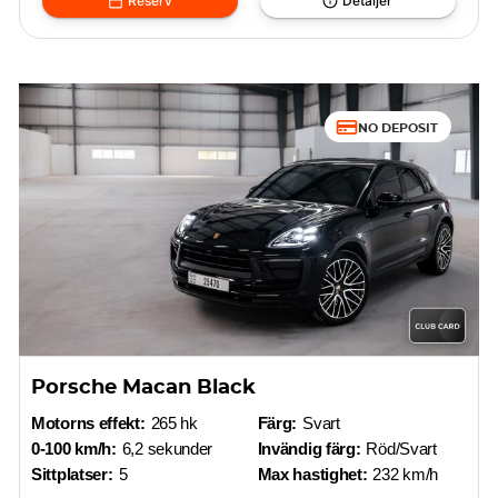
Reserv
Detaljer
NO DEPOSIT
Porsche Macan Black
Motorns effekt:
265 hk
Färg:
Svart
0-100 km/h:
6,2 sekunder
Invändig färg:
Röd/Svart
Sittplatser:
5
Max hastighet:
232 km/h