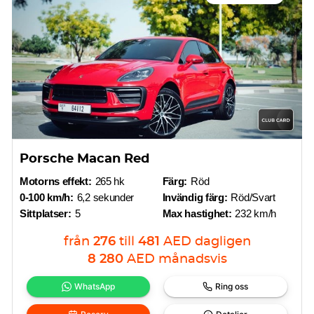
Porsche Macan Red
Motorns effekt:
265 hk
Färg:
Röd
0-100 km/h:
6,2 sekunder
Invändig färg:
Röd/Svart
Sittplatser:
5
Max hastighet:
232 km/h
från
276
till
481
AED
dagligen
8 280
AED
månadsvis
WhatsApp
Ring oss