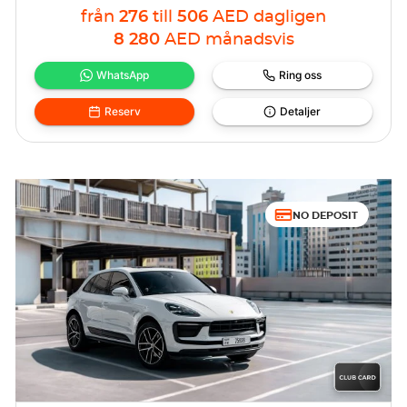
från
276
till
506
AED
dagligen
8 280
AED
månadsvis
WhatsApp
Ring oss
Reserv
Detaljer
NO DEPOSIT