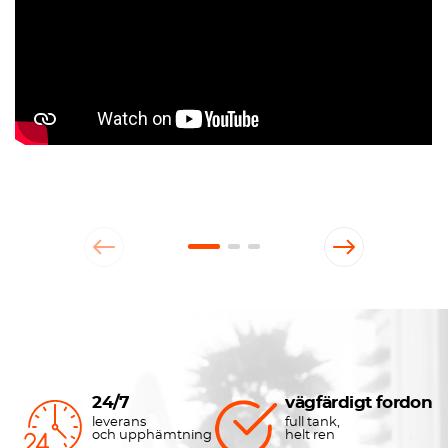
24/7
vägfärdigt fordon
leverans
full tank,
och upphämtning
helt ren