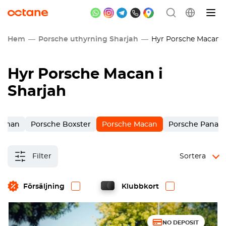
Hem
Porsche uthyrning Sharjah
Hyr Porsche Macan i 
Hyr Porsche Macan i
Sharjah
ayman
Porsche Boxster
Porsche Macan
Porsche Panam
Filter
Sortera
Försäljning
Klubbkort
NO DEPOSIT