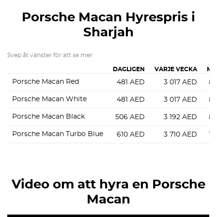
Porsche Macan
Hyrespris i
Sharjah
Svep åt vänster för att se mer
DAGLIGEN
VARJE VECKA
MÅ
Porsche Macan Red
481
AED
3 017
AED
8 
Porsche Macan White
481
AED
3 017
AED
8 
Porsche Macan Black
506
AED
3 192
AED
8 
Porsche Macan Turbo Blue
610
AED
3 710
AED
11
Video om att hyra en Porsche
Macan