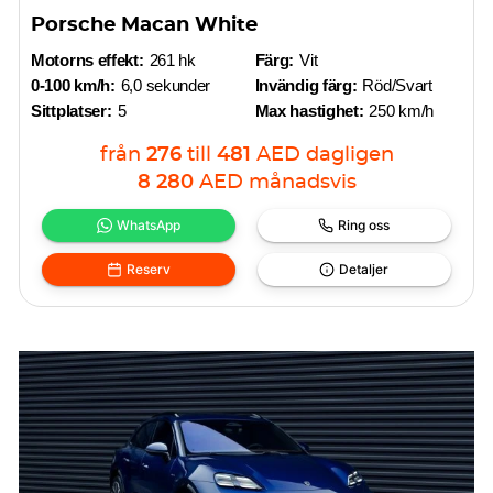
Porsche Macan White
Motorns effekt:
261 hk
Färg:
Vit
0-100 km/h:
6,0 sekunder
Invändig färg:
Röd/Svart
Sittplatser:
5
Max hastighet:
250 km/h
från
276
till
481
AED
dagligen
8 280
AED
månadsvis
WhatsApp
Ring oss
Reserv
Detaljer