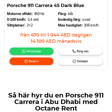
Porsche 911 Carrera 4S Dark Blue
Motorns effekt:
450 hk
Färg:
blå
0-100 km/h:
3,4 sek
Invändig färg:
svart
Sittplatser:
2+2
Max hastighet:
306 km/h
från
470
till
1 044
AED
dagligen
14 100
AED
månadsvis
WhatsApp
Ring oss
Reserv
Detaljer
Så här hyr du en Porsche 911
Carrera i Abu Dhabi med
Octane Rent