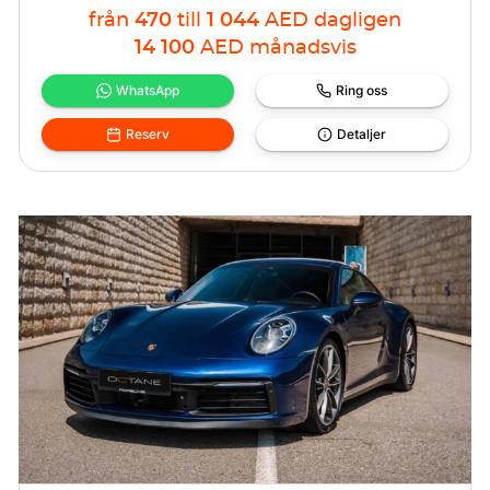
från
470
till
1 044
AED
dagligen
14 100
AED
månadsvis
WhatsApp
Ring oss
Reserv
Detaljer