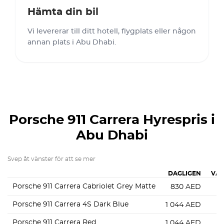
Hämta din bil
Vi levererar till ditt hotell, flygplats eller någon
annan plats i Abu Dhabi.
Porsche 911 Carrera
Hyrespris i
Abu Dhabi
Svep åt vänster för att se mer
DAGLIGEN
VAR
Porsche 911 Carrera Cabriolet Grey Matte
830
AED
4
Porsche 911 Carrera 4S Dark Blue
1 044
AED
6
Porsche 911 Carrera Red
1 044
AED
6