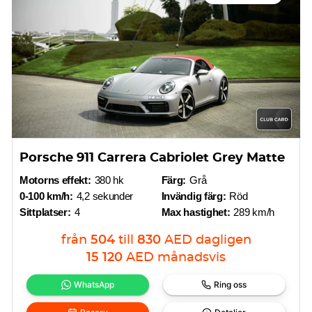
Porsche 911 Carrera Cabriolet Grey Matte
Motorns effekt:
380 hk
Färg:
Grå
0-100 km/h:
4,2 sekunder
Invändig färg:
Röd
Sittplatser:
4
Max hastighet:
289 km/h
från
504
till
830
AED
dagligen
15 120
AED
månadsvis
WhatsApp
Ring oss