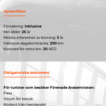
Hyresvillkor
Försäkring:
Inklusive
Min ålder:
25
år
Minsta erfarenhet av körning:
3
år
Inklusive dagskörsträcka:
200
km
Kostnad för extra km:
20
AED
Obligatoriska dokument
För turister som besöker Förenade Arabemiraten:
Pass
Visum för besök
Körkort från hemlandet