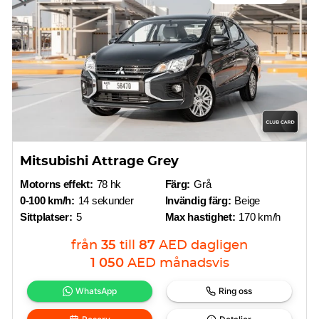
Mitsubishi Attrage Grey
Motorns effekt:
78 hk
Färg:
Grå
0-100 km/h:
14 sekunder
Invändig färg:
Beige
Sittplatser:
5
Max hastighet:
170 km/h
från
35
till
87
AED
dagligen
1 050
AED
månadsvis
WhatsApp
Ring oss