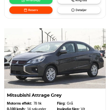
WhatsApp
Ring oss
Reserv
Detaljer
Mitsubishi Attrage Grey
Motorns effekt:
78 hk
Färg:
Grå
0-100 km/h:
14 sekunder
Invändig färg:
Vit