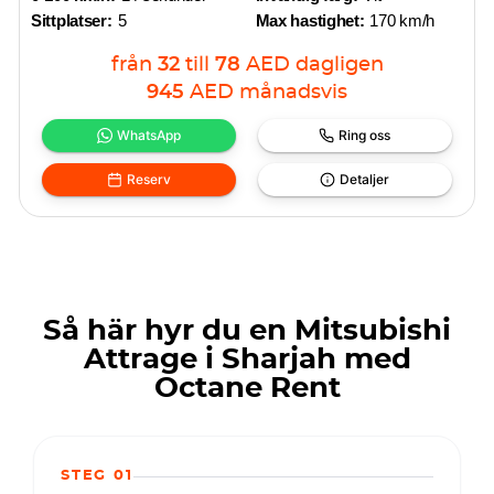
Sittplatser:
5
Max hastighet:
170 km/h
från
32
till
78
AED
dagligen
945
AED
månadsvis
WhatsApp
Ring oss
Reserv
Detaljer
Så här hyr du en Mitsubishi
Attrage i Sharjah med
Octane Rent
STEG 01