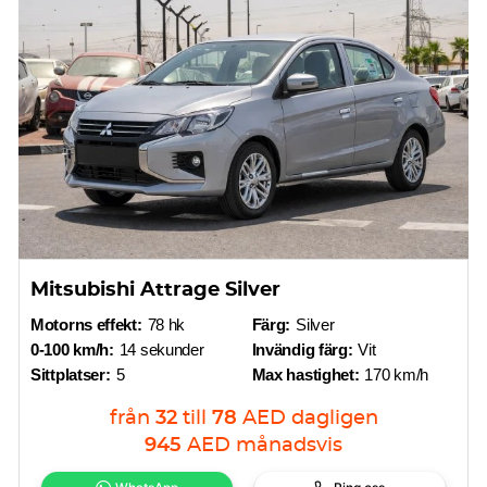
Mitsubishi Attrage Silver
Motorns effekt:
78 hk
Färg:
Silver
0-100 km/h:
14 sekunder
Invändig färg:
Vit
Sittplatser:
5
Max hastighet:
170 km/h
från
32
till
78
AED
dagligen
945
AED
månadsvis