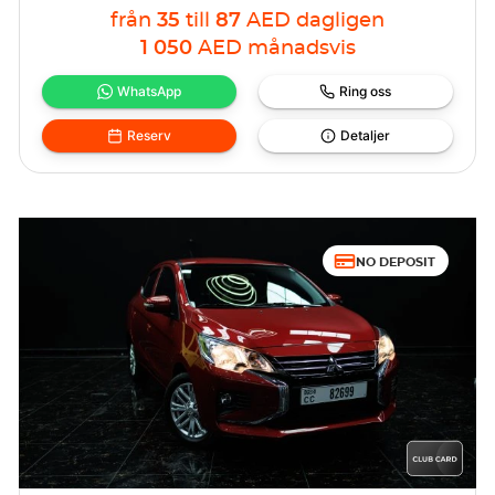
från
35
till
87
AED
dagligen
1 050
AED
månadsvis
WhatsApp
Ring oss
Reserv
Detaljer
NO DEPOSIT