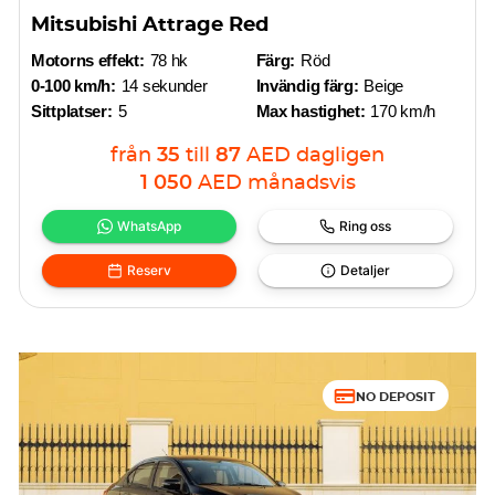
Mitsubishi Attrage Red
Motorns effekt:
78 hk
Färg:
Röd
0-100 km/h:
14 sekunder
Invändig färg:
Beige
Sittplatser:
5
Max hastighet:
170 km/h
från
35
till
87
AED
dagligen
1 050
AED
månadsvis
WhatsApp
Ring oss
Reserv
Detaljer
NO DEPOSIT