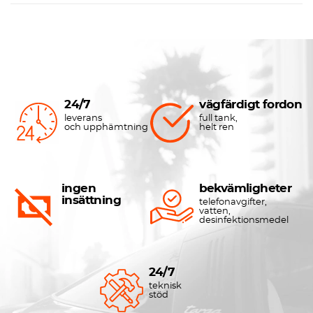
24/7
vägfärdigt fordon
leverans
full tank,
och upphämtning
helt ren
ingen
bekvämligheter
insättning
telefonavgifter,
vatten,
desinfektionsmedel
24/7
teknisk
stöd