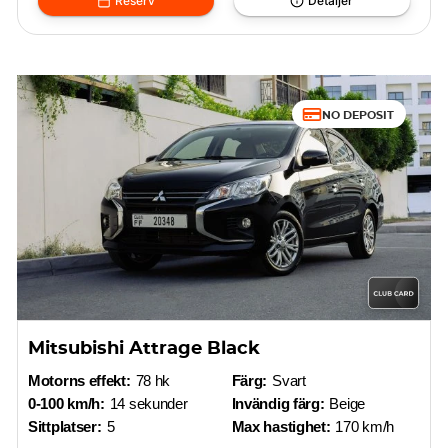
Reserv
Detaljer
NO DEPOSIT
Mitsubishi Attrage Black
Motorns effekt:
78 hk
Färg:
Svart
0-100 km/h:
14 sekunder
Invändig färg:
Beige
Sittplatser:
5
Max hastighet:
170 km/h