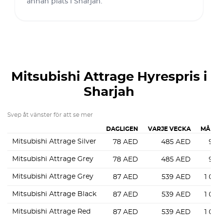
annan plats i Sharjah.
Mitsubishi Attrage
Hyrespris i
Sharjah
Svep åt vänster för att se mer
DAGLIGEN
VARJE VECKA
MÅNA
Mitsubishi Attrage Silver
78
AED
485
AED
94
Mitsubishi Attrage Grey
78
AED
485
AED
94
Mitsubishi Attrage Grey
87
AED
539
AED
1 0
Mitsubishi Attrage Black
87
AED
539
AED
1 0
Mitsubishi Attrage Red
87
AED
539
AED
1 0