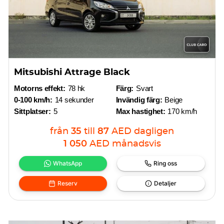
Mitsubishi Attrage Black
Motorns effekt:
78 hk
Färg:
Svart
0-100 km/h:
14 sekunder
Invändig färg:
Beige
Sittplatser:
5
Max hastighet:
170 km/h
från
35
till
87
AED
dagligen
1 050
AED
månadsvis
WhatsApp
Ring oss
Reserv
Detaljer