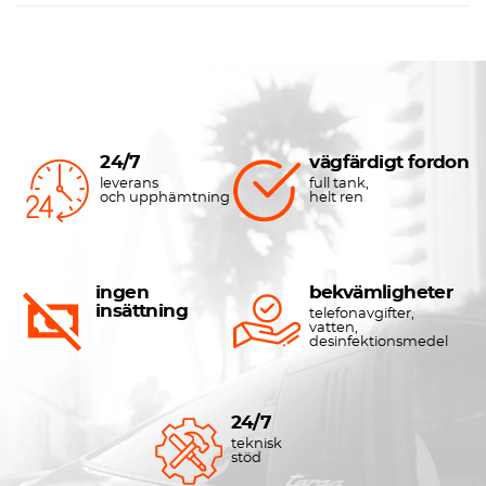
24/7
vägfärdigt fordon
leverans
full tank,
och upphämtning
helt ren
ingen
bekvämligheter
insättning
telefonavgifter,
vatten,
desinfektionsmedel
24/7
teknisk
stöd