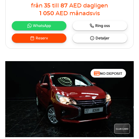
från
35
till
87
AED
dagligen
1 050
AED
månadsvis
WhatsApp
Ring oss
Reserv
Detaljer
NO DEPOSIT