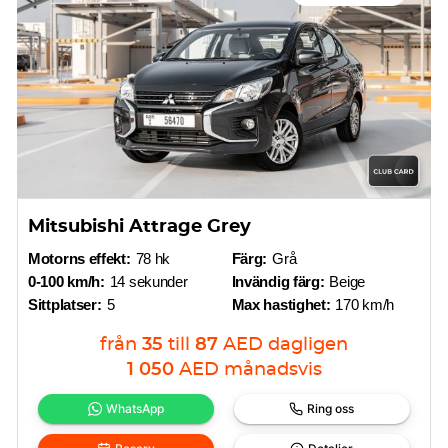
Mitsubishi Attrage Grey
Motorns effekt:
78 hk
Färg:
Grå
0-100 km/h:
14 sekunder
Invändig färg:
Beige
Sittplatser:
5
Max hastighet:
170 km/h
från
35
till
87
AED
dagligen
1 050
AED
månadsvis
WhatsApp
Ring oss