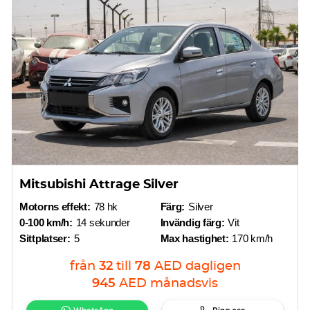
Mitsubishi Attrage Silver
Motorns effekt:
78 hk
Färg:
Silver
0-100 km/h:
14 sekunder
Invändig färg:
Vit
Sittplatser:
5
Max hastighet:
170 km/h
från
32
till
78
AED
dagligen
945
AED
månadsvis