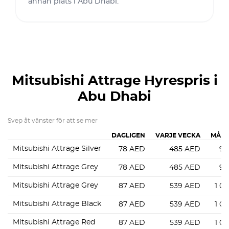
annan plats i Abu Dhabi.
Mitsubishi Attrage
Hyrespris i
Abu Dhabi
Svep åt vänster för att se mer
DAGLIGEN
VARJE VECKA
MÅNA
Mitsubishi Attrage Silver
78
AED
485
AED
94
Mitsubishi Attrage Grey
78
AED
485
AED
94
Mitsubishi Attrage Grey
87
AED
539
AED
1 0
Mitsubishi Attrage Black
87
AED
539
AED
1 0
Mitsubishi Attrage Red
87
AED
539
AED
1 0