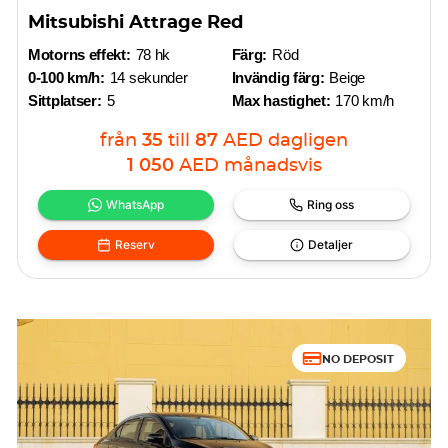
Mitsubishi Attrage Red
Motorns effekt:
78 hk
Färg:
Röd
0-100 km/h:
14 sekunder
Invändig färg:
Beige
Sittplatser:
5
Max hastighet:
170 km/h
från
35
till
87
AED
dagligen
1 050
AED
månadsvis
WhatsApp
Ring oss
Reserv
Detaljer
NO DEPOSIT