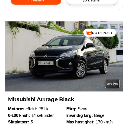
Reserv
Detaljer
NO DEPOSIT
Mitsubishi Attrage Black
Motorns effekt:
78 hk
Färg:
Svart
0-100 km/h:
14 sekunder
Invändig färg:
Beige
Sittplatser:
5
Max hastighet:
170 km/h