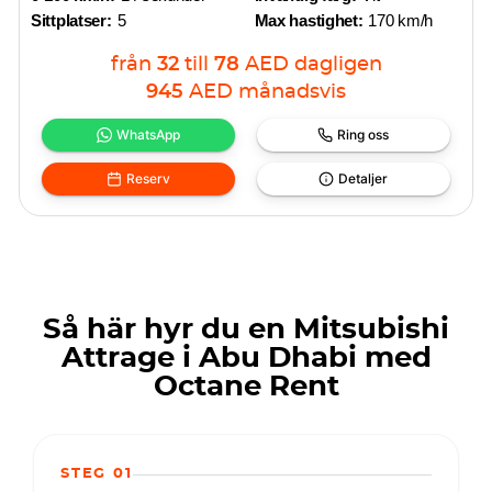
Sittplatser:
5
Max hastighet:
170 km/h
från
32
till
78
AED
dagligen
945
AED
månadsvis
WhatsApp
Ring oss
Reserv
Detaljer
Så här hyr du en Mitsubishi
Attrage i Abu Dhabi med
Octane Rent
STEG 01