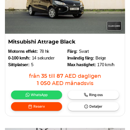
Mitsubishi Attrage Black
Motorns effekt:
78 hk
Färg:
Svart
0-100 km/h:
14 sekunder
Invändig färg:
Beige
Sittplatser:
5
Max hastighet:
170 km/h
från
35
till
87
AED
dagligen
1 050
AED
månadsvis
WhatsApp
Ring oss
Reserv
Detaljer