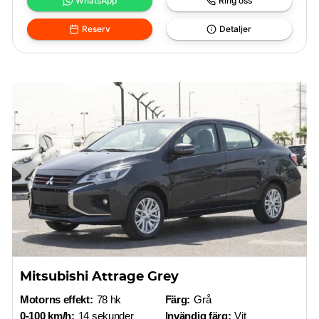
WhatsApp
Ring oss
Reserv
Detaljer
Mitsubishi Attrage Grey
Motorns effekt:
78 hk
Färg:
Grå
0-100 km/h:
14 sekunder
Invändig färg:
Vit