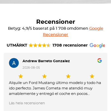
Recensioner
Betyg: 4,9/5 baserat på 1 708 omdömen
Google
Recensioner
UTMÄRKT
1708 recensioner
Andrew Barreto Gonzalez
2026-08-05
Alquile un Ford Mustang último modelo y todo ha
ido perfecto. James Cometa me atendió muy
amablemente y entregó el coche en pocos
minutos. Entregue el coche muy tarde y me
Läs hela recensionen
dijeron que me tenían que cobrar un extra, pero
les expliqué que no me lo habían comunicado