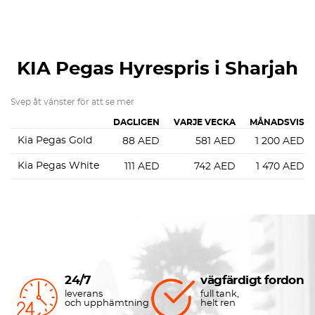
KIA Pegas
Hyrespris i Sharjah
Svep åt vänster för att se mer
DAGLIGEN
VARJE VECKA
MÅNADSVIS
Kia Pegas Gold
88
AED
581
AED
1 200
AED
Kia Pegas White
111
AED
742
AED
1 470
AED
24/7
vägfärdigt fordon
leverans
full tank,
och upphämtning
helt ren