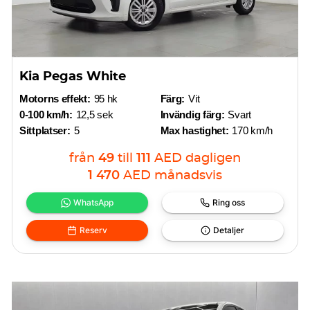
Kia Pegas White
Motorns effekt:
95 hk
Färg:
Vit
0-100 km/h:
12,5 sek
Invändig färg:
Svart
Sittplatser:
5
Max hastighet:
170 km/h
från
49
till
111
AED
dagligen
1 470
AED
månadsvis
WhatsApp
Ring oss
Reserv
Detaljer