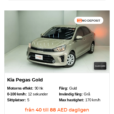
NO DEPOSIT
Kia Pegas Gold
Motorns effekt:
90 hk
Färg:
Guld
0-100 km/h:
12 sekunder
Invändig färg:
Grå
Sittplatser:
5
Max hastighet:
170 km/h
från
40
till
88
AED
dagligen