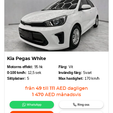
Kia Pegas White
Motorns effekt:
95 hk
Färg:
Vit
0-100 km/h:
12,5 sek
Invändig färg:
Svart
Sittplatser:
5
Max hastighet:
170 km/h
från
49
till
111
AED
dagligen
1 470
AED
månadsvis
WhatsApp
Ring oss