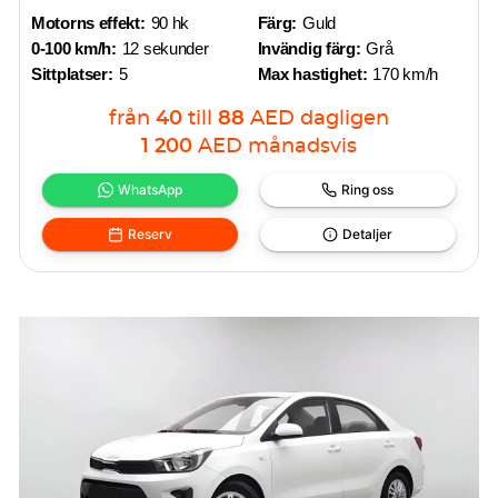
Motorns effekt:
90 hk
Färg:
Guld
0-100 km/h:
12 sekunder
Invändig färg:
Grå
Sittplatser:
5
Max hastighet:
170 km/h
från
40
till
88
AED
dagligen
1 200
AED
månadsvis
WhatsApp
Ring oss
Reserv
Detaljer