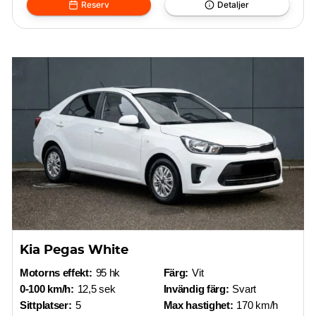
Reserv
Detaljer
Kia Pegas White
Motorns effekt:
95 hk
Färg:
Vit
0-100 km/h:
12,5 sek
Invändig färg:
Svart
Sittplatser:
5
Max hastighet:
170 km/h