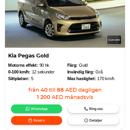
Kia Pegas Gold
Motorns effekt:
90 hk
Färg:
Guld
0-100 km/h:
12 sekunder
Invändig färg:
Grå
Sittplatser:
5
Max hastighet:
170 km/h
från
40
till
88
AED
dagligen
1 200
AED
månadsvis
WhatsApp
Ring oss
Reserv
Detaljer