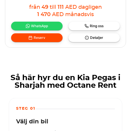
från
49
till
111
AED
dagligen
1 470
AED
månadsvis
WhatsApp
Ring oss
Reserv
Detaljer
Så här hyr du en Kia Pegas i
Sharjah med Octane Rent
STEG 01
Välj din bil