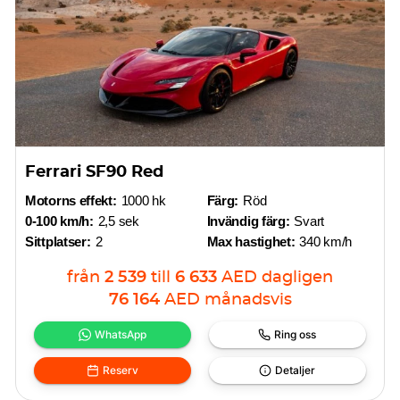
Ferrari SF90 Red
Motorns effekt:
1000 hk
Färg:
Röd
0-100 km/h:
2,5 sek
Invändig färg:
Svart
Sittplatser:
2
Max hastighet:
340 km/h
från
2 539
till
6 633
AED
dagligen
76 164
AED
månadsvis
WhatsApp
Ring oss
Reserv
Detaljer