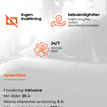
ingen
bekvämligheter
insättning
telefonavgifter,
vatten,
desinfektionsmedel
24/7
teknisk
stöd
Hyresvillkor
Försäkring:
Inklusive
Min ålder:
25
år
Minsta erfarenhet av körning:
5
år