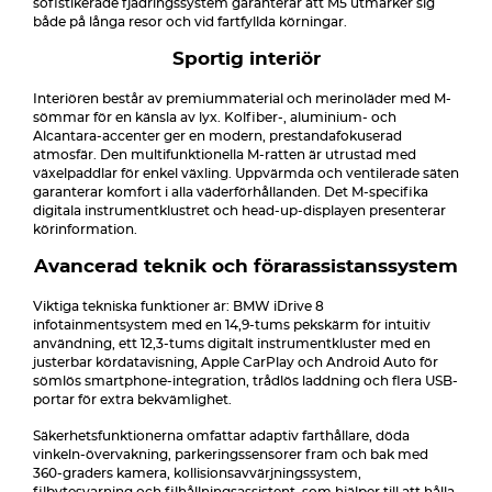
sofistikerade fjädringssystem garanterar att M5 utmärker sig
både på långa resor och vid fartfyllda körningar.
Sportig interiör
Interiören består av premiummaterial och merinoläder med M-
sömmar för en känsla av lyx. Kolfiber-, aluminium- och
Alcantara-accenter ger en modern, prestandafokuserad
atmosfär. Den multifunktionella M-ratten är utrustad med
växelpaddlar för enkel växling. Uppvärmda och ventilerade säten
garanterar komfort i alla väderförhållanden. Det M-specifika
digitala instrumentklustret och head-up-displayen presenterar
körinformation.
Avancerad teknik och förarassistanssystem
Viktiga tekniska funktioner är: BMW iDrive 8
infotainmentsystem med en 14,9-tums pekskärm för intuitiv
användning, ett 12,3-tums digitalt instrumentkluster med en
justerbar kördatavisning, Apple CarPlay och Android Auto för
sömlös smartphone-integration, trådlös laddning och flera USB-
portar för extra bekvämlighet.
Säkerhetsfunktionerna omfattar adaptiv farthållare, döda
vinkeln-övervakning, parkeringssensorer fram och bak med
360-graders kamera, kollisionsavvärjningssystem,