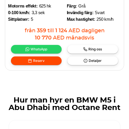
Motorns effekt:
625 hk
Färg:
Grå
0-100 km/h:
3,3 sek
Invändig färg:
Svart
Sittplatser:
5
Max hastighet:
250 km/h
från
359
till
1 124
AED
dagligen
10 770
AED
månadsvis
WhatsApp
Ring oss
Reserv
Detaljer
Hur man hyr en BMW M5 i
Abu Dhabi med Octane Rent