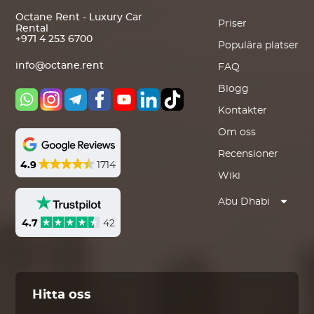
Octane Rent - Luxury Car
Priser
Rental
+971 4 253 6700
Populära platser
info@octane.rent
FAQ
Blogg
Kontakter
Om oss
Recensioner
4.9
1714
Wiki
Abu Dhabi
4.7
42
Hitta oss