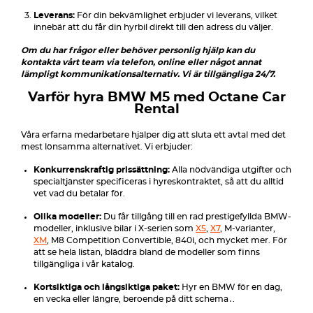
Leverans:
För din bekvämlighet erbjuder vi leverans, vilket
innebär att du får din hyrbil direkt till den adress du väljer.
Om du har frågor eller behöver personlig hjälp kan du
kontakta vårt team via telefon, online eller något annat
lämpligt kommunikationsalternativ. Vi är tillgängliga 24/7.
Varför hyra BMW M5 med Octane Car
Rental
Våra erfarna medarbetare hjälper dig att sluta ett avtal med det
mest lönsamma alternativet. Vi erbjuder:
Konkurrenskraftig prissättning:
Alla nödvändiga utgifter och
specialtjänster specificeras i hyreskontraktet, så att du alltid
vet vad du betalar för.
Olika modeller:
Du får tillgång till en rad prestigefyllda BMW-
modeller, inklusive bilar i X-serien som
X5
,
X7
, M-varianter,
XM
, M8 Competition Convertible, 840i, och mycket mer. För
att se hela listan, bläddra bland de modeller som finns
tillgängliga i vår katalog.
Kortsiktiga och långsiktiga paket:
Hyr en BMW för en dag,
en vecka eller längre, beroende på ditt schema․.