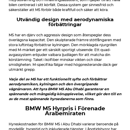
filbytesvarning och filhållningsassistent, som hjälper till att hålla
bilen centrerad i sitt körfält. Dessa system ger sinnesfrid och
säkerställer att M5 förblir både kraftfull och säker att köra.
Utvändig design med aerodynamiska
förbättringar
M5 har en djärv och aggressiv design som återspeglar dess
överlägsna kapacitet. Den skulpterade främre stötfångaren med
stora luftintag förbättrar kylningen. Den mörklagda njurgrillen
med M-märket ger ett särskilt sportigt utseende. Ett quad-
avgassystem erbjuder valbara ljudlägen för att matcha din
körstämning. Taket i kolfiber minskar vikten och ökar
smidigheten. M-specifika fälgar med högpresterande däck ger
utmärkt grepp.
Varje del av M5 har ett funktionellt syfte och förbättrar
aerodynamiken, kylningen och den övergripande
vägnärvaron. Att hyra BMW M5 Abu Dhabi garanterar en
spännande och mångsidig körupplevelse, vilket gör den till en
av de mest spännande hyrsedanerna som finns.
BMW M5 Hyrpris i Förenade
Arabemiraten
Hyreskostnaden för BMW M5 i Abu Dhabi varierar beroende på
modellår, hyrestid och inkluderade tjänster. Långtidshyror har