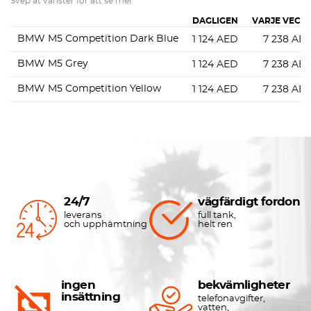
Svep åt vänster för att se mer
DAGLIGEN
VARJE VECK
BMW M5 Competition Dark Blue
1 124
AED
7 238
AE
BMW M5 Grey
1 124
AED
7 238
AE
BMW M5 Competition Yellow
1 124
AED
7 238
AE
24/7
vägfärdigt fordon
leverans
full tank,
och upphämtning
helt ren
ingen
bekvämligheter
insättning
telefonavgifter,
vatten,