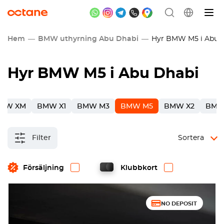
Hem
BMW uthyrning Abu Dhabi
Hyr BMW M5 i Abu 
Hyr BMW M5 i Abu Dhabi
MW XM
BMW X1
BMW M3
BMW M5
BMW X2
BMW
Filter
Sortera
Försäljning
Klubbkort
NO DEPOSIT