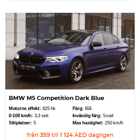
BMW M5 Competition Dark Blue
Motorns effekt:
625 hk
Färg:
Blå
0-100 km/h:
3,3 sek
Invändig färg:
Svart
Sittplatser:
5
Max hastighet:
250 km/h
från
359
till
1 124
AED
dagligen