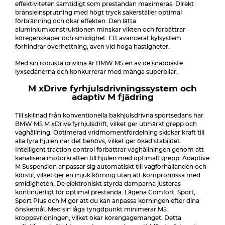
effektiviteten samtidigt som prestandan maximeras. Direkt
bränsleinsprutning med högt tryck säkerställer optimal
förbränning och ökar effekten. Den lätta
aluminiumkonstruktionen minskar vikten och förbättrar
köregenskaper och smidighet. Ett avancerat kylsystem
förhindrar överhettning, även vid höga hastigheter.
Med sin robusta drivlina är BMW M5 en av de snabbaste
lyxsedanerna och konkurrerar med många superbilar.
M xDrive fyrhjulsdrivningssystem och
adaptiv M fjädring
Till skillnad från konventionella bakhjulsdrivna sportsedans har
BMW M5 M xDrive fyrhjulsdrift, vilket ger utmärkt grepp och
väghållning. Optimerad vridmomentfördelning skickar kraft till
alla fyra hjulen när det behövs, vilket ger ökad stabilitet.
Intelligent traction control förbättrar väghållningen genom att
kanalisera motorkraften till hjulen med optimalt grepp. Adaptive
M Suspension anpassar sig automatiskt till vägförhållanden och
körstil, vilket ger en mjuk körning utan att kompromissa med
smidigheten. De elektroniskt styrda dämparna justeras
kontinuerligt för optimal prestanda. Lägena Comfort, Sport,
Sport Plus och M gör att du kan anpassa körningen efter dina
önskemål. Med sin låga tyngdpunkt minimerar M5
kroppsvridningen, vilket ökar körengagemanget. Detta