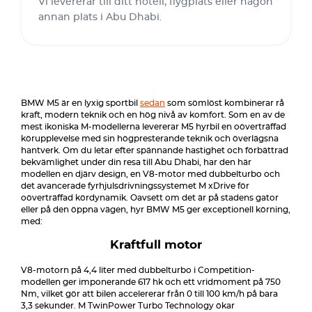
Vi levererar till ditt hotell, flygplats eller någon
annan plats i Abu Dhabi.
BMW M5 är en lyxig sportbil
sedan
som sömlöst kombinerar rå
kraft, modern teknik och en hög nivå av komfort. Som en av de
mest ikoniska M-modellerna levererar M5 hyrbil en oöverträffad
körupplevelse med sin högpresterande teknik och överlägsna
hantverk. Om du letar efter spännande hastighet och förbättrad
bekvämlighet under din resa till Abu Dhabi, har den här
modellen en djärv design, en V8-motor med dubbelturbo och
det avancerade fyrhjulsdrivningssystemet M xDrive för
oöverträffad kördynamik. Oavsett om det är på stadens gator
eller på den öppna vägen, hyr BMW M5 ger exceptionell körning,
med:
Kraftfull motor
V8-motorn på 4,4 liter med dubbelturbo i Competition-
modellen ger imponerande 617 hk och ett vridmoment på 750
Nm, vilket gör att bilen accelererar från 0 till 100 km/h på bara
3,3 sekunder. M TwinPower Turbo Technology ökar