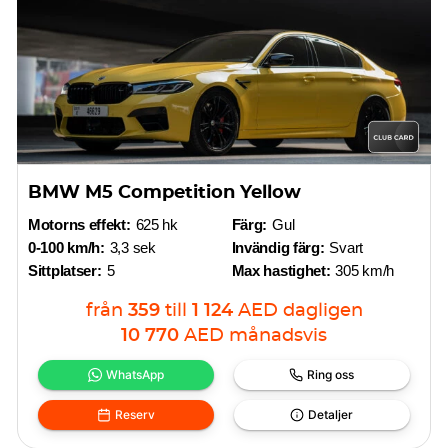
BMW M5 Competition Yellow
Motorns effekt:
625 hk
Färg:
Gul
0-100 km/h:
3,3 sek
Invändig färg:
Svart
Sittplatser:
5
Max hastighet:
305 km/h
från
359
till
1 124
AED
dagligen
10 770
AED
månadsvis
WhatsApp
Ring oss
Reserv
Detaljer