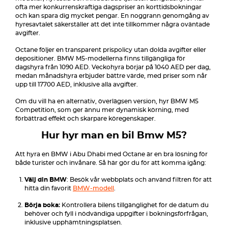
ofta mer konkurrenskraftiga dagspriser än korttidsbokningar
och kan spara dig mycket pengar. En noggrann genomgång av
hyresavtalet säkerställer att det inte tillkommer några oväntade
avgifter.
Octane följer en transparent prispolicy utan dolda avgifter eller
depositioner. BMW M5-modellerna finns tillgängliga för
dagshyra från 1090 AED. Veckohyra börjar på 1040 AED per dag,
medan månadshyra erbjuder bättre värde, med priser som når
upp till 17700 AED, inklusive alla avgifter.
Om du vill ha en alternativ, överlägsen version, hyr BMW M5
Competition, som ger ännu mer dynamisk körning, med
förbättrad effekt och skarpare köregenskaper.
Hur hyr man en bil Bmw M5?
Att hyra en BMW i Abu Dhabi med Octane är en bra lösning för
både turister och invånare. Så här gör du för att komma igång:
Välj din BMW
: Besök vår webbplats och använd filtren för att
hitta din favorit
BMW-modell
.
Börja boka:
Kontrollera bilens tillgänglighet för de datum du
behöver och fyll i nödvändiga uppgifter i bokningsförfrågan,
inklusive upphämtningsplatsen.