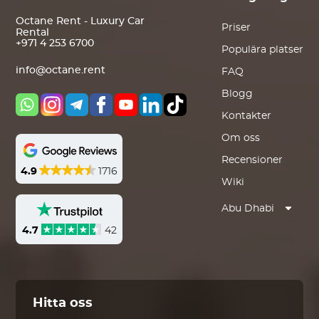
Octane Rent - Luxury Car
Priser
Rental
+971 4 253 6700
Populära platser
info@octane.rent
FAQ
Blogg
Kontakter
Om oss
Recensioner
4.9
1716
Wiki
Abu Dhabi
4.7
42
Hitta oss