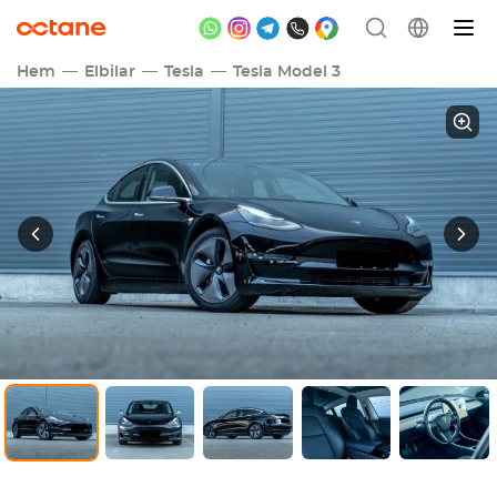
Hem
Elbilar
Tesla
Tesla Model 3