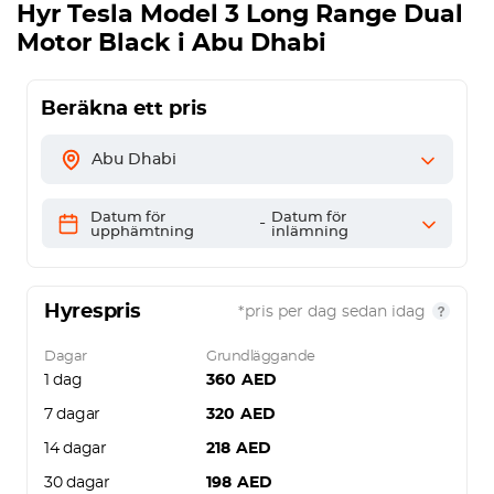
Hyr
Tesla Model 3 Long Range Dual
Motor Black
i Abu Dhabi
Beräkna ett pris
Abu Dhabi
Datum för
Datum för
-
upphämtning
inlämning
Hyrespris
*pris per dag sedan idag
Dagar
Grundläggande
1 dag
360
AED
7 dagar
320
AED
14 dagar
218
AED
30 dagar
198
AED