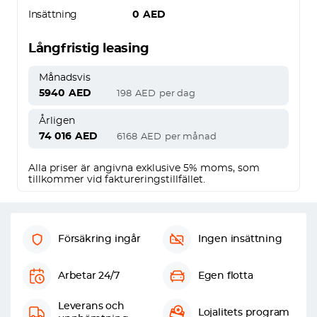
Insättning
0
AED
Långfristig leasing
Månadsvis
5940
AED
198
AED
per dag
Årligen
74 016
AED
6168
AED
per månad
Alla priser är angivna exklusive 5% moms, som
tillkommer vid faktureringstillfället.
Försäkring ingår
Ingen insättning
Arbetar 24/7
Egen flotta
Leverans och
Lojalitets program