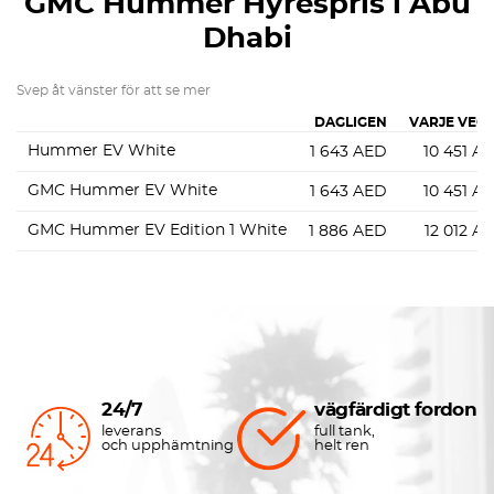
GMC Hummer
Hyrespris i Abu
Dhabi
Svep åt vänster för att se mer
DAGLIGEN
VARJE VEC
Hummer EV White
1 643
AED
10 451
A
GMC Hummer EV White
1 643
AED
10 451
A
GMC Hummer EV Edition 1 White
1 886
AED
12 012
A
24/7
vägfärdigt fordon
leverans
full tank,
och upphämtning
helt ren