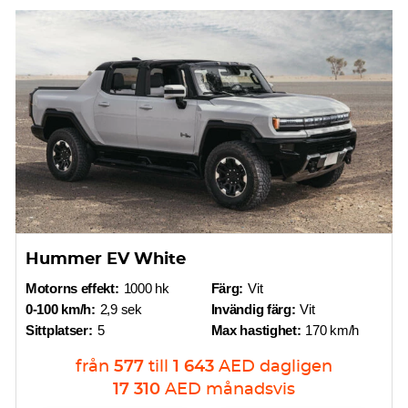
Hummer EV White
Motorns effekt:
1000 hk
Färg:
Vit
0-100 km/h:
2,9 sek
Invändig färg:
Vit
Sittplatser:
5
Max hastighet:
170 km/h
från
577
till
1 643
AED
dagligen
17 310
AED
månadsvis