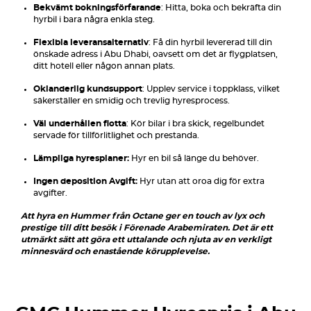
Bekvämt bokningsförfarande
: Hitta, boka och bekräfta din
hyrbil i bara några enkla steg.
Flexibla leveransalternativ
: Få din hyrbil levererad till din
önskade adress i Abu Dhabi, oavsett om det är flygplatsen,
ditt hotell eller någon annan plats.
Oklanderlig kundsupport
: Upplev service i toppklass, vilket
säkerställer en smidig och trevlig hyresprocess.
Väl underhållen flotta
: Kör bilar i bra skick, regelbundet
servade för tillförlitlighet och prestanda.
Lämpliga hyresplaner:
Hyr en bil så länge du behöver.
Ingen deposition Avgift:
Hyr utan att oroa dig för extra
avgifter.
Att hyra en Hummer från Octane ger en touch av lyx och
prestige till ditt besök i Förenade Arabemiraten. Det är ett
utmärkt sätt att göra ett uttalande och njuta av en verkligt
minnesvärd och enastående körupplevelse.