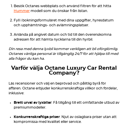
Besök Octanes webbplats och använd filtren för att hitta
Hummer
modell som du önskar från listan.
Fyll i bokningsformuläret med dina uppgifter, hyresdatum
och upphämtnings- och avlämningsplatser.
Anlända på angivet datum och tid till den överenskomna
adressen för att hämta nycklarna till din hyrbil.
Din resa med denna lyxbil kommer verkligen att bli oförglömlig.
Octanes vänliga personal är tillgänglig 24/7 för att hjälpa till med
alla frågor du kan ha.
Varför välja Octane Luxury Car Rental
Company?
Läs recensioner och välj en beprövad och pålitlig byrå för
affären. Octane erbjuder konkurrenskraftiga villkor och fördelar,
inklusive:
Brett urval av lyxbilar
: Få tillgång till ett omfattande utbud av
premiummodeller.
Konkurrenskraftiga priser
: Njut av oslagbara priser utan att
kompromissa med kvalitet eller service.