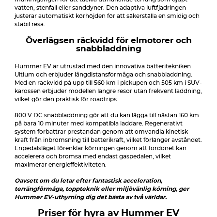
vatten, stenfall eller sanddyner. Den adaptiva luftfjädringen
justerar automatiskt körhöjden för att säkerställa en smidig och
stabil resa.
Överlägsen räckvidd för elmotorer och
snabbladdning
Hummer EV är utrustad med den innovativa batteritekniken
Ultium och erbjuder långdistansförmåga och snabbladdning.
Med en räckvidd på upp till 560 km i pickupen och 505 km i SUV-
karossen erbjuder modellen längre resor utan frekvent laddning,
vilket gör den praktisk för roadtrips.
800 V DC snabbladdning gör att du kan lägga till nästan 160 km
på bara 10 minuter med kompatibla laddare. Regenerativt
system förbättrar prestandan genom att omvandla kinetisk
kraft från inbromsning till batterikraft, vilket förlänger avståndet.
Enpedalsläget förenklar körningen genom att fordonet kan
accelerera och bromsa med endast gaspedalen, vilket
maximerar energieffektiviteten.
Oavsett om du letar efter fantastisk acceleration,
terrängförmåga, toppteknik eller miljövänlig körning, ger
Hummer EV-uthyrning dig det bästa av två världar.
Priser för hyra av Hummer EV