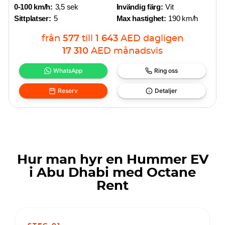
0-100 km/h:
3,5 sek
Invändig färg:
Vit
Sittplatser:
5
Max hastighet:
190 km/h
från
577
till
1 643
AED
dagligen
17 310
AED
månadsvis
WhatsApp
Ring oss
Reserv
Detaljer
Hur man hyr en Hummer EV
i Abu Dhabi med Octane
Rent