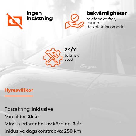
ingen
bekvämligheter
insättning
telefonavgifter,
vatten,
desinfektionsmedel
24/7
teknisk
stöd
Hyresvillkor
Försäkring:
Inklusive
Min ålder:
25
år
Minsta erfarenhet av körning:
3
år
Inklusive dagskörsträcka:
250
km