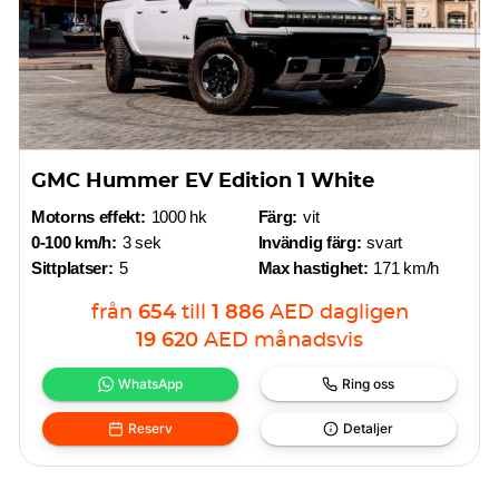
GMC Hummer EV Edition 1 White
Motorns effekt:
1000 hk
Färg:
vit
0-100 km/h:
3 sek
Invändig färg:
svart
Sittplatser:
5
Max hastighet:
171 km/h
från
654
till
1 886
AED
dagligen
19 620
AED
månadsvis
WhatsApp
Ring oss
Reserv
Detaljer