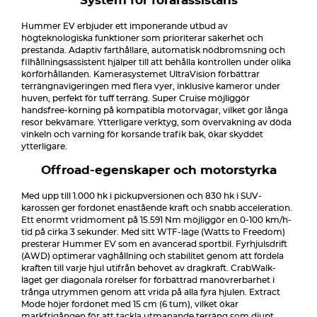
System för förarassistans
Hummer EV erbjuder ett imponerande utbud av
högteknologiska funktioner som prioriterar säkerhet och
prestanda. Adaptiv farthållare, automatisk nödbromsning och
filhållningsassistent hjälper till att behålla kontrollen under olika
körförhållanden. Kamerasystemet UltraVision förbättrar
terrängnavigeringen med flera vyer, inklusive kameror under
huven, perfekt för tuff terräng. Super Cruise möjliggör
handsfree-körning på kompatibla motorvägar, vilket gör långa
resor bekvämare. Ytterligare verktyg, som övervakning av döda
vinkeln och varning för korsande trafik bak, ökar skyddet
ytterligare.
Offroad-egenskaper och motorstyrka
Med upp till 1.000 hk i pickupversionen och 830 hk i SUV-
karossen ger fordonet enastående kraft och snabb acceleration.
Ett enormt vridmoment på 15.591 Nm möjliggör en 0-100 km/h-
tid på cirka 3 sekunder. Med sitt WTF-läge (Watts to Freedom)
presterar Hummer EV som en avancerad sportbil. Fyrhjulsdrift
(AWD) optimerar väghållning och stabilitet genom att fördela
kraften till varje hjul utifrån behovet av dragkraft. CrabWalk-
läget ger diagonala rörelser för förbättrad manövrerbarhet i
trånga utrymmen genom att vrida på alla fyra hjulen. Extract
Mode höjer fordonet med 15 cm (6 tum), vilket ökar
markfrigången för att tackla utmanande terräng som djupt