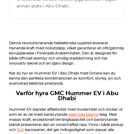
annan plats i Abu Dhabi.
Denna revolutionerande helelektriska superbil levererar
hisnande kraft med nollutsläpp, vilket garanterar en oförglömlig
körupplevelse i Förenade Arabemiraten. Den är designad för
både offroad-äventyr och smidig stadskörning och har
innovativ teknik och en djärv design.
När du hyr en Hummer EV i Abu Dhabi med Octane kan du
känna den perfekta kombinationen av komfort, styrka, lyx och
avancerad elektrisk prestanda.
Varför hyra GMC Hummer EV i Abu
Dhabi
Hummer EV blandar effektivitet med modernitet och sticker ut
som en av de mest banbrytande
elektriska bilarna
idag. Med
massiv kraft, exceptionell terrängkapacitet och banbrytande
teknik presenterar den en oöverträffad resa. Finns i både pickup
och
SUV
karosserier, det ger mångsidighet som passar alla