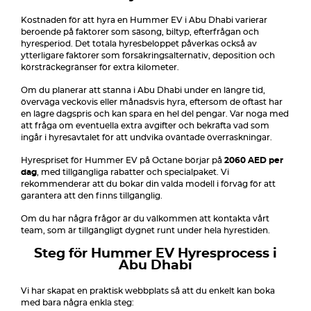
Kostnaden för att hyra en Hummer EV i Abu Dhabi varierar
beroende på faktorer som säsong, biltyp, efterfrågan och
hyresperiod. Det totala hyresbeloppet påverkas också av
ytterligare faktorer som försäkringsalternativ, deposition och
körsträckegränser för extra kilometer.
Om du planerar att stanna i Abu Dhabi under en längre tid,
överväga veckovis eller månadsvis hyra, eftersom de oftast har
en lägre dagspris och kan spara en hel del pengar. Var noga med
att fråga om eventuella extra avgifter och bekräfta vad som
ingår i hyresavtalet för att undvika oväntade överraskningar.
Hyrespriset för Hummer EV på Octane börjar på
2060 AED per
dag
, med tillgängliga rabatter och specialpaket. Vi
rekommenderar att du bokar din valda modell i förväg för att
garantera att den finns tillgänglig.
Om du har några frågor är du välkommen att kontakta vårt
team, som är tillgängligt dygnet runt under hela hyrestiden.
Steg för Hummer EV Hyresprocess i
Abu Dhabi
Vi har skapat en praktisk webbplats så att du enkelt kan boka
med bara några enkla steg: