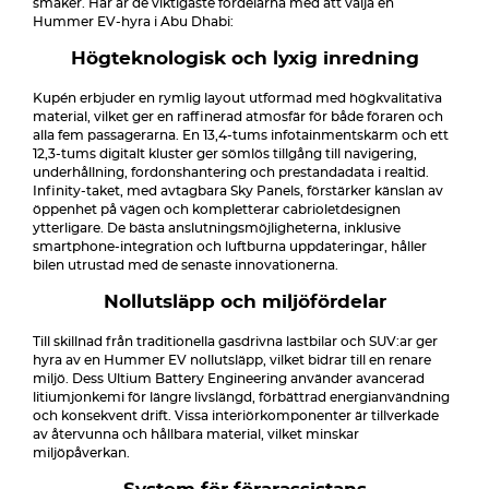
smaker. Här är de viktigaste fördelarna med att välja en
Hummer EV-hyra i Abu Dhabi:
Högteknologisk och lyxig inredning
Kupén erbjuder en rymlig layout utformad med högkvalitativa
material, vilket ger en raffinerad atmosfär för både föraren och
alla fem passagerarna. En 13,4-tums infotainmentskärm och ett
12,3-tums digitalt kluster ger sömlös tillgång till navigering,
underhållning, fordonshantering och prestandadata i realtid.
Infinity-taket, med avtagbara Sky Panels, förstärker känslan av
öppenhet på vägen och kompletterar cabrioletdesignen
ytterligare. De bästa anslutningsmöjligheterna, inklusive
smartphone-integration och luftburna uppdateringar, håller
bilen utrustad med de senaste innovationerna.
Nollutsläpp och miljöfördelar
Till skillnad från traditionella gasdrivna lastbilar och SUV:ar ger
hyra av en Hummer EV nollutsläpp, vilket bidrar till en renare
miljö. Dess Ultium Battery Engineering använder avancerad
litiumjonkemi för längre livslängd, förbättrad energianvändning
och konsekvent drift. Vissa interiörkomponenter är tillverkade
av återvunna och hållbara material, vilket minskar
miljöpåverkan.