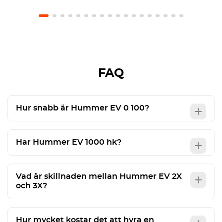
very easy, and our USD 1,000 deposit was returned
in full. We will definitely use Octane again and
recommend them to friends. Just be careful in
Abu Dhabi: you can't exceed speed sign by 20
kms / hour as in Dubai 🫨
FAQ
Hur snabb är Hummer EV 0 100?
Har Hummer EV 1000 hk?
Vad är skillnaden mellan Hummer EV 2X
och 3X?
Hur mycket kostar det att hyra en