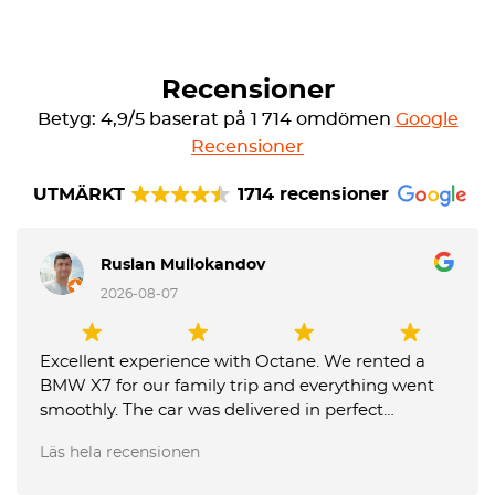
Recensioner
Betyg: 4,9/5 baserat på 1 714 omdömen
Google
Recensioner
UTMÄRKT
1714 recensioner
Ruslan Mullokandov
2026-08-07
Excellent experience with Octane. We rented a
BMW X7 for our family trip and everything went
smoothly. The car was delivered in perfect
condition, communication was fast and
Läs hela recensionen
professional, and the team was very flexible with
our requests. They also made the airport return