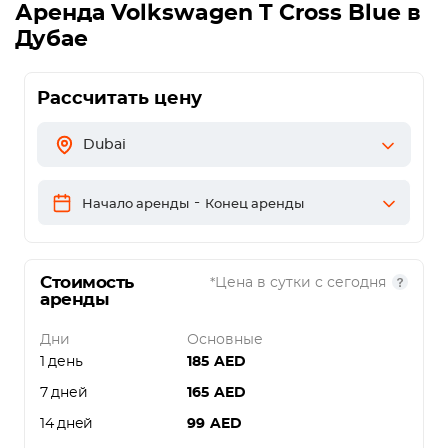
Аренда
Volkswagen T Cross Blue
в
Дубае
Рассчитать цену
Dubai
-
Начало аренды
Конец аренды
Стоимость
*Цена в сутки с сегодня
аренды
Дни
Основные
1 день
185
AED
7 дней
165
AED
14 дней
99
AED