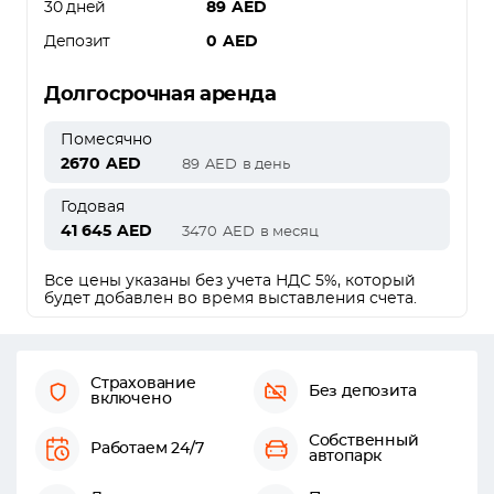
30 дней
89
AED
Депозит
0
AED
Долгосрочная аренда
Помесячно
2670
AED
89
AED
в день
Годовая
41 645
AED
3470
AED
в месяц
Все цены указаны без учета НДС 5%, который
будет добавлен во время выставления счета.
Страхование
Без депозита
включено
Собственный
Работаем 24/7
автопарк