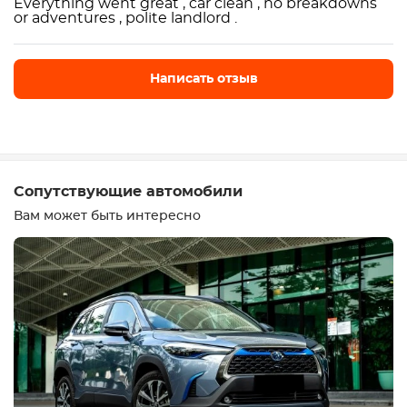
Everything went great , car clean , no breakdowns
or adventures , polite landlord .
Написать отзыв
Написать отзыв
Сопутствующие автомобили
Вам может быть интересно
Оборудование
Удобства