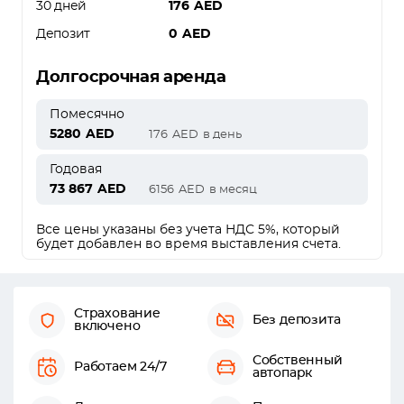
30 дней
176
AED
Депозит
0
AED
Долгосрочная аренда
Помесячно
5280
AED
176
AED
в день
Годовая
73 867
AED
6156
AED
в месяц
Все цены указаны без учета НДС 5%, который
будет добавлен во время выставления счета.
Страхование
Без депозита
включено
Собственный
Работаем 24/7
автопарк