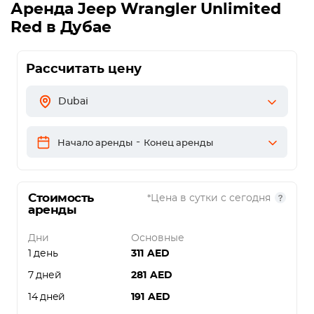
Аренда
Jeep Wrangler Unlimited
Red
в Дубае
Рассчитать цену
Dubai
-
Начало аренды
Конец аренды
Стоимость
*Цена в сутки с сегодня
аренды
Дни
Основные
1 день
311
AED
7 дней
281
AED
14 дней
191
AED