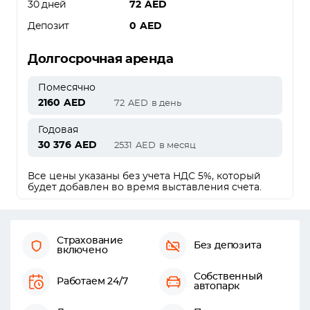
30 дней
72
AED
Депозит
0
AED
Долгосрочная аренда
Помесячно
2160
AED
72
AED
в день
Годовая
30 376
AED
2531
AED
в месяц
Все цены указаны без учета НДС 5%, который
будет добавлен во время выставления счета.
Страхование
Без депозита
включено
Собственный
Работаем 24/7
автопарк