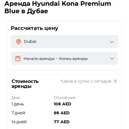
Аренда
Hyundai Kona Premium
Blue
в Дубае
Рассчитать цену
Dubai
-
Начало аренды
Конец аренды
Стоимость
*Цена в сутки с сегодня
аренды
Дни
Основные
1 день
108
AED
7 дней
98
AED
14 дней
77
AED