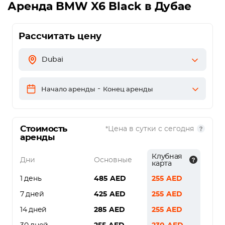
Аренда
BMW X6 Black
в Дубае
Рассчитать цену
Dubai
-
Начало аренды
Конец аренды
Стоимость
*Цена в сутки с сегодня
аренды
Клубная
Дни
Основные
карта
1 день
485
AED
255
AED
7 дней
425
AED
255
AED
14 дней
285
AED
255
AED