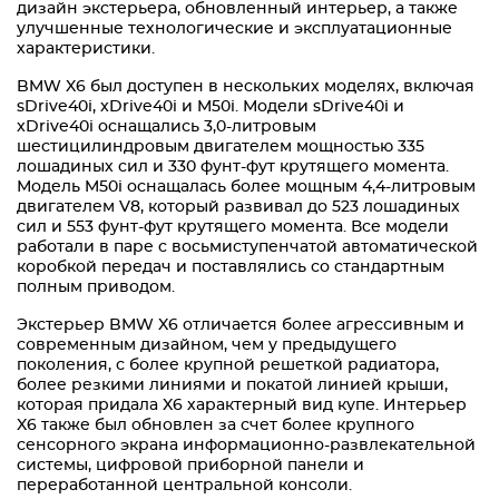
дизайн экстерьера, обновленный интерьер, а также
улучшенные технологические и эксплуатационные
характеристики.
BMW X6 был доступен в нескольких моделях, включая
sDrive40i, xDrive40i и M50i. Модели sDrive40i и
xDrive40i оснащались 3,0-литровым
шестицилиндровым двигателем мощностью 335
лошадиных сил и 330 фунт-фут крутящего момента.
Модель M50i оснащалась более мощным 4,4-литровым
двигателем V8, который развивал до 523 лошадиных
сил и 553 фунт-фут крутящего момента. Все модели
работали в паре с восьмиступенчатой автоматической
коробкой передач и поставлялись со стандартным
полным приводом.
Экстерьер BMW X6 отличается более агрессивным и
современным дизайном, чем у предыдущего
поколения, с более крупной решеткой радиатора,
более резкими линиями и покатой линией крыши,
которая придала X6 характерный вид купе. Интерьер
X6 также был обновлен за счет более крупного
сенсорного экрана информационно-развлекательной
системы, цифровой приборной панели и
переработанной центральной консоли.