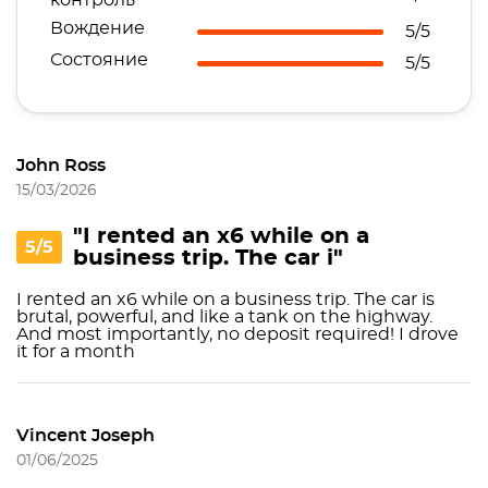
контроль
Вождение
5/5
Состояние
5/5
John Ross
15/03/2026
"I rented an x6 while on a
5/5
business trip. The car i"
I rented an x6 while on a business trip. The car is
brutal, powerful, and like a tank on the highway.
And most importantly, no deposit required! I drove
it for a month
Vincent Joseph
01/06/2025