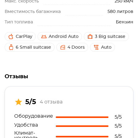
Макс. скорость
250 км/ч
Вместимость багажника
580 литров
Тип топлива
Бензин
CarPlay
Android Auto
3 Big suitcase
6 Small suitcase
4 Doors
Auto
Отзывы
5/5
4 отзыва
Оборудование
5/5
Удобства
5/5
Климат-
5/5