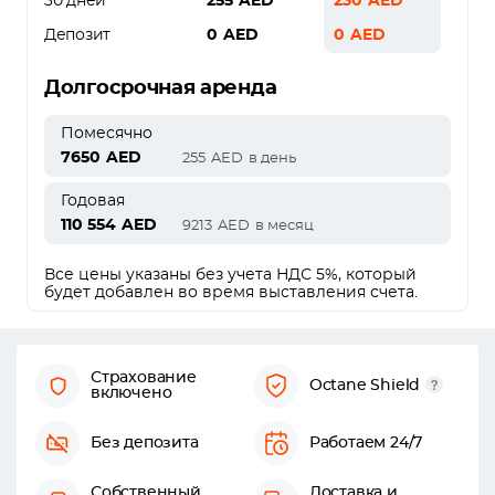
30 дней
255
AED
230
AED
Депозит
0
AED
0
AED
Долгосрочная аренда
Помесячно
7650
AED
255
AED
в день
Годовая
110 554
AED
9213
AED
в месяц
Все цены указаны без учета НДС 5%, который
будет добавлен во время выставления счета.
Страхование
Octane Shield
включено
Без депозита
Работаем 24/7
Собственный
Доставка и