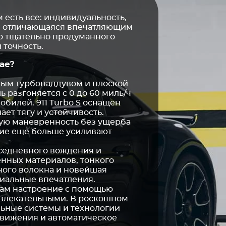
 есть все: индивидуальность,
, отличающаяся впечатляющим
до тщательно продуманного
 точность.
ае?
йным турбонаддувом и плоской
разгоняется с 0 до 60 миль/ч
обилей. 911 Turbo S оснащен
ет тягу и устойчивость.
ую маневренность без ущерба
ние еще больше усиливают
вседневного вождения и
енных материалов, тонкого
ного волокна и новейшая
иальные впечатления.
Вам настроение с помощью
увлекательными. В роскошном
льные системы и технологии
движения и автоматическое