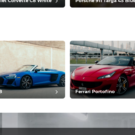
let Corvette C8 White
Porsche 911 Targa 4S Blu
ить отзыв
8
Ferrari Portofino