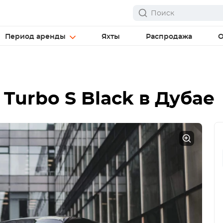
Период аренды
Яхты
Распродажа
О
 Turbo S Black
в Дубае