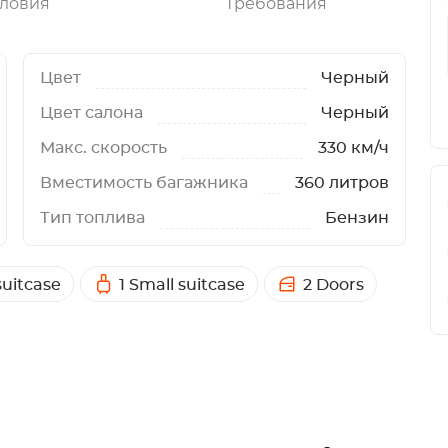
ловия
Требования
Цвет
Черный
Цвет салона
Черный
Макс. скорость
330 км/ч
Вместимость багажника
360 литров
Тип топлива
Бензин
suitcase
1 Small suitcase
2 Doors