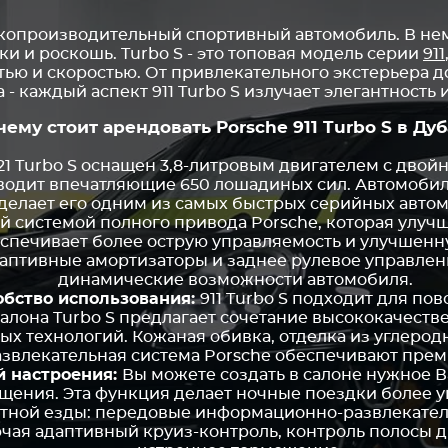
окопроизводительный спортивный автомобиль. В нем
 и роскошь. Turbo S - это топовая модель серии
911
ью и скоростью. От привлекательного экстерьера 
 - каждый аспект 911 Turbo S излучает элегантность и
чему стоит арендовать Porsche 911 Turbo S в Дуб
1 Turbo S оснащен 3,8-литровым двигателем с дво
одит впечатляющие 650 лошадиных сил. Автомобиль 
о делает его одним из самых быстрых серийных автом
 системой полного привода Porsche, которая улучша
спечивает более острую управляемость и улучшенн
даптивные амортизаторы и заднее рулевое управле
динамические возможности автомобиля.
обство использования:
911 Turbo S подходит для по
салона Turbo S предлагает сочетание высококачеств
ых технологий. Кожаная обивка, отделка из углерод
влекательная система Porsche обеспечивают прем
й настроения:
Вы можете создать в салоне нужное 
щения. Эта функция делает ночные поездки более 
иятной езды: передовые информационно-развлекате
чая адаптивный круиз-контроль, контроль полосы 