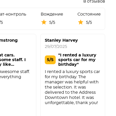
8 отзывов
ат-контроль
Вождение
Состояние
/5
5/5
5/5
rmstrong
Stanley Harvey
29/07/2025
2
t cars.
"I rented a luxury
ome staff. I
5/5
sports car for my
y like
birthday"
ythin"
G
 Awesome staff.
I rented a luxury sports car
f
e everything
for my birthday. The
manager was helpful with
the selection. It was
delivered to the Address
Downtown hotel. It was
unforgettable, thank you!