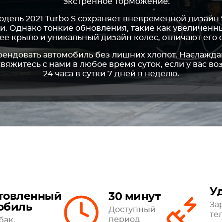
экстренное торможение.
одель 2021 Turbo S сохраняет вневременной дизайн 9
. Однако тонкие обновления, такие как увеличенн
ее крыло и уникальный дизайн колес, отличают его
рендовать автомобиль без лишних хлопот. Наслажда
вяжитесь с нами в любое время суток, если у вас в
24 часа в сутки 7 дней в неделю.
У
товленный
30 минут
За
обиль
Доступный
те
период
бак,