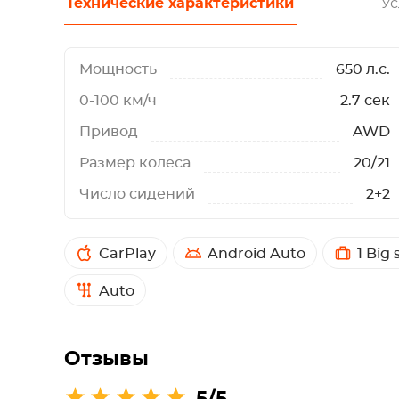
Технические характеристики
Ус
Мощность
650 л.с.
0-100 км/ч
2.7 сек
Привод
AWD
Размер колеса
20/21
Число сидений
2+2
CarPlay
Android Auto
1 Big 
Auto
Отзывы
5/5