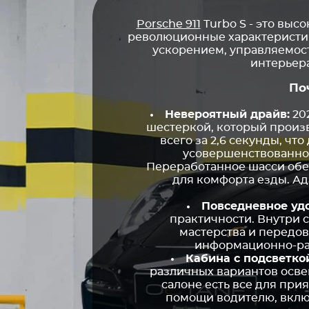
Porsche 911
Turbo S - это выс
революционные характеристики
ускорением, управляемост
интерьера
По
Невероятный драйв:
202
шестеркой, который произв
всего за 2,6 секунды, чт
усовершенствованной
Переработанное шасси обе
для комфорта езды. А
Повседневное уд
практичности. Внутри 
мастерства и передов
информационно-раз
Кабина с подсветко
различных вариантов осве
салоне есть все для пр
помощи водителю, вклю