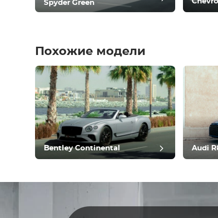
Chevro
Spyder Green
Похожие модели
Остав
Bentley Continental
Audi R