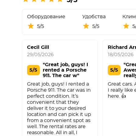
Оборудование
Удобства
Клим
5/5
5/5
5
Cecil Gill
Richard A
29/05/2026
18/05/2026
"Great job, guys! I
"Grea
5/5
rented a Porsche
5/5
Awes
911. The car w"
reall
ever
Great job, guys! I rented a
Great cars.
Porsche 911. The car was in
I really lik
perfect condition. It’s
here. 👍
convenient that they
deliver it to your desired
location and can pick it up
from a convenient spot as
well. The rental rates are
reasonable. All in all, I