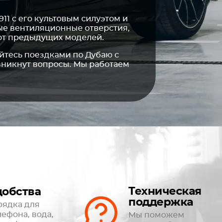
11 с его культовым силуэтом и
ые вентиляционные отверстия,
 от предыдущих моделей.
йтесь поездками по Дубаю с
озникнут вопросы. Мы работаем
Техническая
добства
поддержка
рядка для
лефона, вода,
Мы поможем