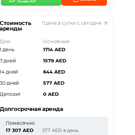
Онлайн 24/7
Стоимость
*Цена в сутки с сегодня
аренды
Дни
Основные
1 день
1714
AED
7 дней
1579
AED
14 дней
644
AED
30 дней
577
AED
Депозит
0
AED
Долгосрочная аренда
Помесячно
17 307
AED
577
AED
в день