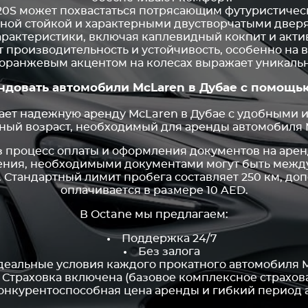
0S может похвастаться потрясающим футуристиче
вной стойкой и характерными двустворчатыми двер
рактеристики, включая каплевидный кокпит и акт
производительность и устойчивость, особенно на в
с оранжевым акцентом на колесах выражает уникаль
ндовать автомобили McLaren в Дубае с помощь
ает надежную аренду McLaren в Дубае с удобными 
й возраст, необходимый для аренды автомобиля Mc
 процесс оплаты и оформления документов на аре
ения, необходимыми документами могут быть межд
т. Стандартный лимит пробега составляет 250 км, д
оплачивается в размере 10 AED.
В Octane мы предлагаем:
Поддержка 24/7
Без залога
деальные условия каждого прокатного автомобиля 
Страховка включена (базовое комплексное страхов
онкурентоспособная цена аренды и гибкий период