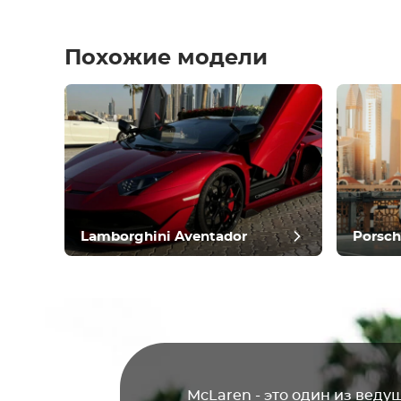
Похожие модели
Остав
Lamborghini Aventador
Porsch
McLaren
- это один из веду