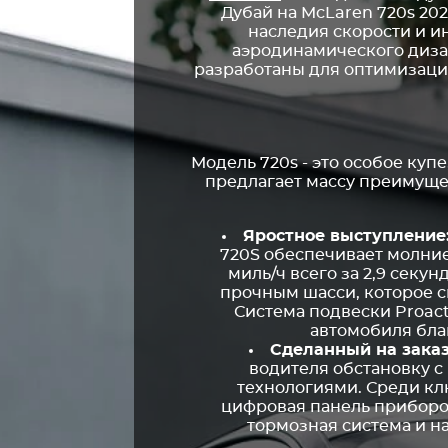
Дубай на McLaren 720s 20
наследия скорости и и
аэродинамического диза
разработаны для оптимизаци
Модель 720s - это особое ку
предлагает массу преимуще
Яростное выступление
720S обеспечивает молние
миль/ч всего за 2,9 секун
прочным шасси, которое с
Система подвески Proacti
автомобиля бла
Сделанный на заказ
водителя обстановку 
технологиями. Среди кл
цифровая панель приборо
тормозная система и 