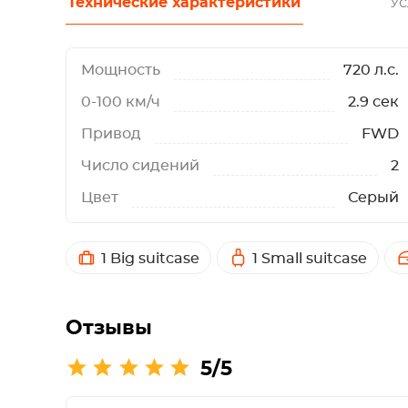
Технические характеристики
Ус
Мощность
720 л.с.
0-100 км/ч
2.9 сек
Привод
FWD
Число сидений
2
Цвет
Серый
1 Big suitcase
1 Small suitcase
Отзывы
5/5