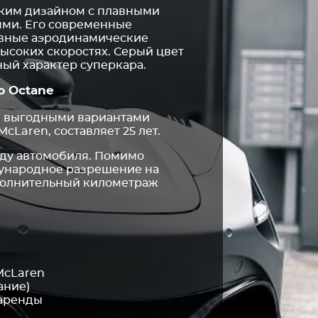
ским дизайном с плавными
ями. Его современные
ивные аэродинамические
ысоких скоростях. Серый цвет
ный характер суперкара.
ю Octane
и выгодными вариантами
Laren, составляет 25 лет.
нду автомобиля. Помимо
ународное разрешение на
ополнительный километраж
McLaren
ание)
 аренды