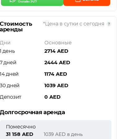
Онлайн 24/7
Стоимость
*Цена в сутки с сегодня
аренды
Дни
Основные
1 день
2714
AED
7 дней
2444
AED
14 дней
1174
AED
30 дней
1039
AED
Депозит
0
AED
Долгосрочная аренда
Помесячно
31 158
AED
1039
AED
в день