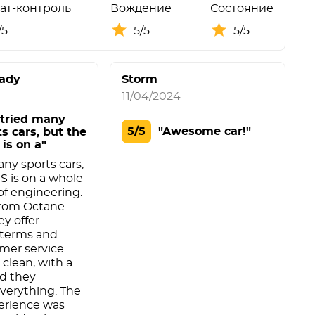
ат-контроль
Вождение
Состояние
/5
5/5
5/5
ady
Storm
11/04/2024
e tried many
5/5
"Awesome car!"
s cars, but the
 is on a"
any sports cars,
S is on a whole
 of engineering.
 from Octane
y offer
 terms and
mer service.
 clean, with a
nd they
verything. The
erience was