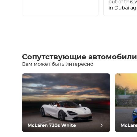
out of this
in Dubai aga
Написать отзыв
Сопутствующие автомобили
Вам может быть интересно
Оборудование
Удобства
Климат-контроль
Вождение
Состояние
McLaren 720s White
McLare