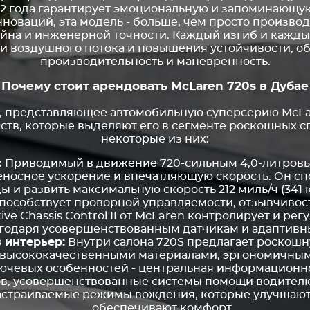
22 года гарантирует эмоциональную и запоминающу
нноваций, эта модель - больше, чем просто производ
йна и инженерной точности. Каждый изгиб и кажды
и воздушного потока и повышения устойчивости, 
производительность и маневренность.
Почему стоит арендовать McLaren 720s в Дубае
пе, представляющее автомобильную суперсерию McLa
ств, которые выделяют его в сегменте роскошных с
некоторые из них:
:
Приводимый в движение 720-сильным 4,0-литровым
носное ускорение и впечатляющую скорость. Он спо
ды и развить максимальную скорость 212 миль/ч (341 
пособствует проворной управляемости, отзывчивос
ve Chassis Control II от McLaren контролирует и ре
годаря усовершенствованным датчикам и адаптивн
 интерьер:
Внутри салона 720S предлагает роскош
с высококачественными материалами, эргономичны
ючевых особенностей - центральная информационно
в, усовершенствованные системы помощи водителю
настраиваемые режимы вождения, которые улучшаю
обеспечивают комфорт.