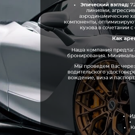
Эпический взгляд:
72
линиями, агресси
аэродинамические ха
компоненты, оптимизируют 
кузова в сочетании 
Как аре
Наша компания предлаг
бронирования. Минимальны
Мы проведем Вас через
водительского удостовер
вождение, виза и паспор
И
К