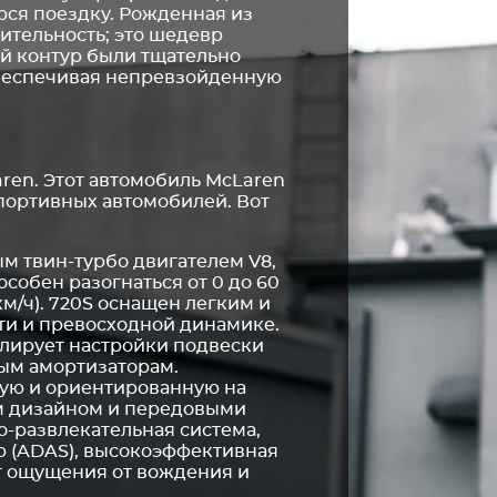
юся поездку. Рожденная из
ительность; это шедевр
й контур были тщательно
обеспечивая непревзойденную
ren. Этот автомобиль McLaren
портивных автомобилей. Вот
 твин-турбо двигателем V8,
собен разогнаться от 0 до 60
км/ч). 720S оснащен легким и
ти и превосходной динамике.
гулирует настройки подвески
ым амортизаторам.
ную и ориентированную на
м дизайном и передовыми
-развлекательная система,
 (ADAS), высокоэффективная
т ощущения от вождения и