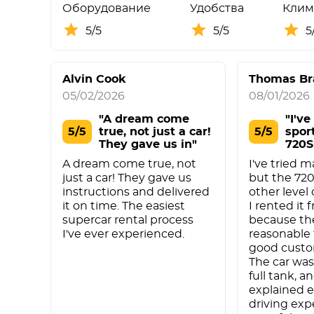
Оборудование
Удобства
Клим
5/5
5/5
5
Alvin Cook
Thomas Br
05/02/2026
08/01/2026
"A dream come
"I'v
5/5
true, not just a car!
5/5
sport
They gave us in"
720S
A dream come true, not
I've tried m
just a car! They gave us
but the 720
instructions and delivered
other level
it on time. The easiest
I rented it
supercar rental process
because the
I've ever experienced.
reasonable
good custo
The car was
full tank, a
explained e
driving exp