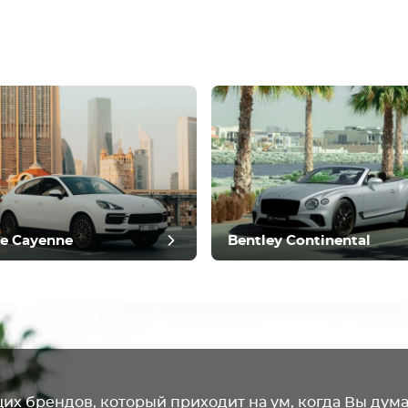
ить отзыв
e Cayenne
Bentley Continental
щих брендов, который приходит на ум, когда Вы дума