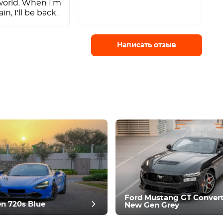
 world. When I'm
in, I'll be back.
Написать отзыв
Ford Mustang GT Convert
n 720s Blue
New Gen Grey