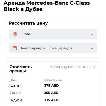
Аренда
Mercedes-Benz C-Class
Black
в Дубае
Рассчитать цену
Dubai
-
Начало аренды
Конец аренды
Стоимость
*Цена в сутки с сегодня
аренды
Дни
Основные
1 день
375
AED
7 дней
355
AED
14 дней
335
AED