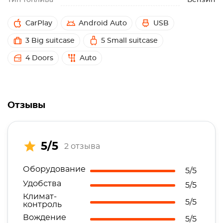
Тип топлива
Бензин
CarPlay
Android Auto
USB
3 Big suitcase
5 Small suitcase
4 Doors
Auto
Отзывы
5/5
2 отзыва
Оборудование
5/5
Удобства
5/5
Климат-
5/5
контроль
Вождение
5/5