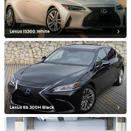
Оборудование
Удобства
Климат-контроль
Вождение
Lexus IS300 White
Состояние
Lexus ES 300H Black
Оставить отзыв