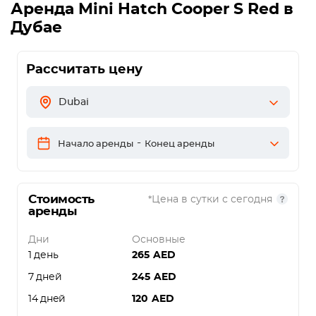
Аренда
Mini Hatch Cooper S Red
в
Дубае
Рассчитать цену
Dubai
-
Начало аренды
Конец аренды
Стоимость
*Цена в сутки с сегодня
аренды
Дни
Основные
1 день
265
AED
7 дней
245
AED
14 дней
120
AED