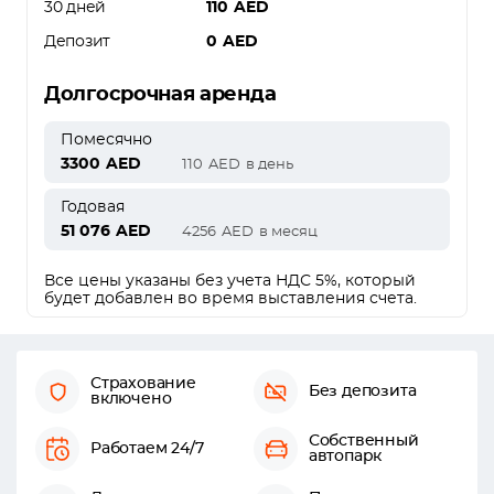
30 дней
110
AED
Депозит
0
AED
Долгосрочная аренда
Помесячно
3300
AED
110
AED
в день
Годовая
51 076
AED
4256
AED
в месяц
Все цены указаны без учета НДС 5%, который
будет добавлен во время выставления счета.
Страхование
Без депозита
включено
Собственный
Работаем 24/7
автопарк