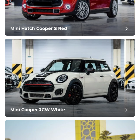
Оборудование
Удобства
Климат-контроль
Вождение
Mini Hatch Cooper S Red
Состояние
Mini Cooper JCW White
Оставить отзыв