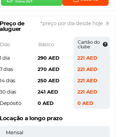
Online 24/7
Preço de
*preço por dia desde hoje
aluguer
Cartão do
Dias
Básico
clube
1 dia
290
AED
221
AED
7 dias
270
AED
221
AED
14 dias
250
AED
221
AED
30 dias
241
AED
221
AED
Depósito
0
AED
0
AED
Locação a longo prazo
Mensal