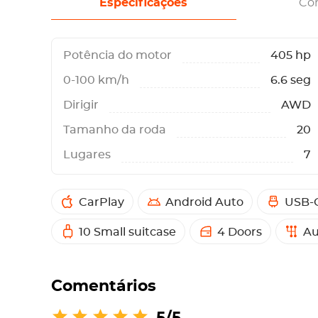
Especificações
Co
Potência do motor
405 hp
0-100 km/h
6.6 seg
Dirigir
AWD
Tamanho da roda
20
Lugares
7
CarPlay
Android Auto
USB-C
10 Small suitcase
4 Doors
Au
Comentários
5/5