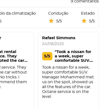
9 comentários
lo da climatização
Condução
Estado
5
5/5
5/5
r
Rafael Simmons
24/08/2025
2
at rental
"Took a nissan for
ice. They
5/5
a week, super
pted the car
comfortable SUV.
ou"
M"
G
 service. They
Took a nissan for a week,
a
he car without
super comfortable SUV.
r
No tricks. I
Manager Mohammed met
a
commend them
us on the spot, showed us
.
all the features of the car.
Octane service is on the
level