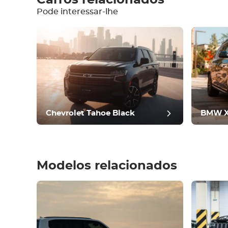
Pode interessar-lhe
Equipamento
Confortável
Controlo da
climatização
Condução
Estado
Chevrolet Tahoe Black
BMW X
Modelos relacionados