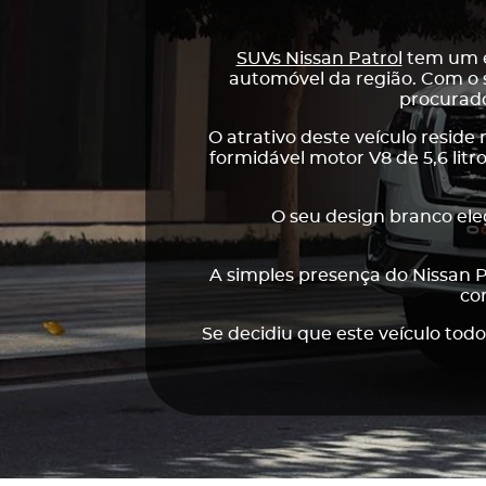
SUVs Nissan Patrol
tem um e
automóvel da região. Com o 
procurado
O atrativo deste veículo reside 
formidável motor V8 de 5,6 lit
O seu design branco ele
A simples presença do Nissan P
co
Se decidiu que este veículo tod