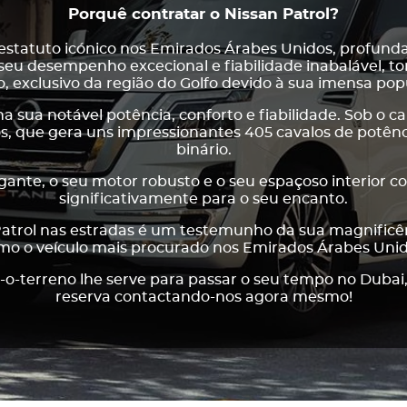
Porquê contratar o Nissan Patrol?
statuto icónico nos Emirados Árabes Unidos, profund
seu desempenho excecional e fiabilidade inabalável, 
, exclusivo da região do Golfo devido à sua imensa pop
na sua notável potência, conforto e fiabilidade. Sob o c
ros, que gera uns impressionantes 405 cavalos de potê
binário.
gante, o seu motor robusto e o seu espaçoso interior c
significativamente para o seu encanto.
atrol nas estradas é um testemunho da sua magnificênc
mo o veículo mais procurado nos Emirados Árabes Unid
o-o-terreno lhe serve para passar o seu tempo no Dubai,
reserva contactando-nos agora mesmo!