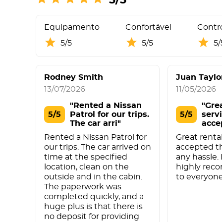
Equipamento
Confortável
Contro
5/5
5/5
5/
Rodney Smith
Juan Taylo
13/07/2026
11/05/2026
"Rented a Nissan
"Gre
5/5
Patrol for our trips.
5/5
serv
The car arri"
acce
with
Rented a Nissan Patrol for
Great rental
our trips. The car arrived on
accepted t
time at the specified
any hassle. 
location, clean on the
highly re
outside and in the cabin.
to everyone
The paperwork was
completed quickly, and a
huge plus is that there is
no deposit for providing