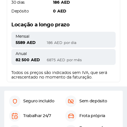
30 dias
186
AED
Depósito
0
AED
Locação a longo prazo
Mensal
5589
AED
186
AED
por dia
Anual
82 500
AED
6875
AED
por mês
Todos os preços são indicados sem IVA, que será
acrescentado no momento da faturação.
Seguro incluído
Sem depósito
Trabalhar 24/7
Frota própria