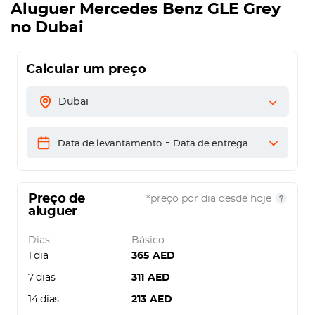
Aluguer
Mercedes Benz GLE Grey
no Dubai
Calcular um preço
Dubai
-
Data de levantamento
Data de entrega
Preço de
*preço por dia desde hoje
aluguer
Dias
Básico
1 dia
365
AED
7 dias
311
AED
14 dias
213
AED