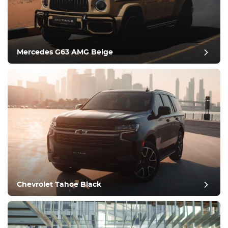
Equipamento
Confortável
Controlo da
climatização
Condução
Mercedes G63 AMG Beige
Estado
Chevrolet Tahoe Black
pós-revisão