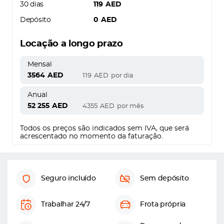
30 dias
119
AED
Depósito
0
AED
Locação a longo prazo
Mensal
3564
AED
119
AED
por dia
Anual
52 255
AED
4355
AED
por mês
Todos os preços são indicados sem IVA, que será
acrescentado no momento da faturação.
Seguro incluído
Sem depósito
Trabalhar 24/7
Frota própria