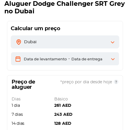
Aluguer
Dodge Challenger SRT Grey
no Dubai
Calcular um preço
Dubai
-
Data de levantamento
Data de entrega
Preço de
*preço por dia desde hoje
aluguer
Dias
Básico
1 dia
261
AED
7 dias
243
AED
14 dias
128
AED