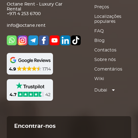
Octane Rent - Luxury Car
Preços
Rental
+971 4 253 6700
Localizações
populares
info@octane.rent
FAQ
Blog
Contactos
Sobre nós
4.9
1714
Comentários
Wiki
Dubai
4.7
42
Encontrar-nos