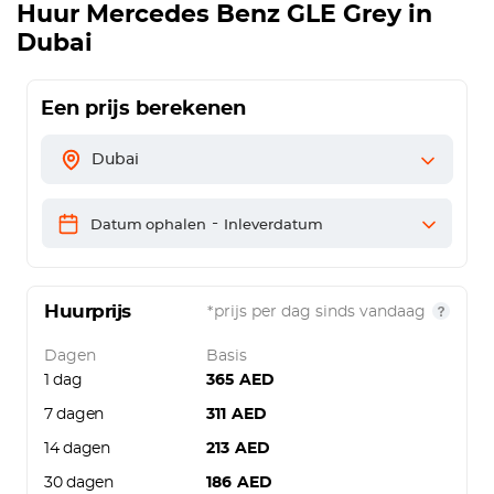
Huur
Mercedes Benz GLE Grey
in
Dubai
Een prijs berekenen
Dubai
-
Datum ophalen
Inleverdatum
Huurprijs
*prijs per dag sinds vandaag
Dagen
Basis
1 dag
365
AED
7 dagen
311
AED
14 dagen
213
AED
30 dagen
186
AED