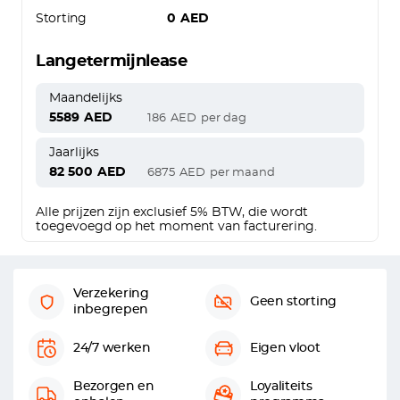
Storting
0
AED
Langetermijnlease
Maandelijks
5589
AED
186
AED
per dag
Jaarlijks
82 500
AED
6875
AED
per maand
Alle prijzen zijn exclusief 5% BTW, die wordt
toegevoegd op het moment van facturering.
Verzekering
Geen storting
inbegrepen
24/7 werken
Eigen vloot
Bezorgen en
Loyaliteits