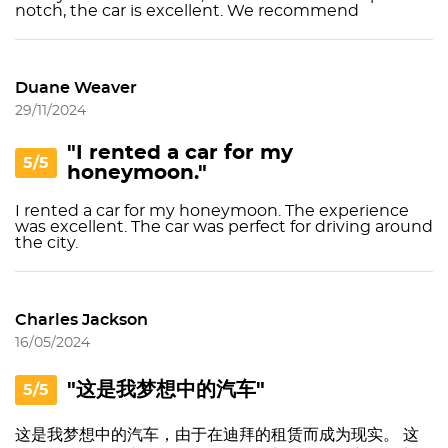
notch, the car is excellent. We recommend
Duane Weaver
29/11/2024
"I rented a car for my
5/5
honeymoon."
I rented a car for my honeymoon. The experience
was excellent. The car was perfect for driving around
the city.
Charles Jackson
16/05/2024
"这是我梦想中的汽车"
5/5
这是我梦想中的汽车，由于在迪拜的租赁而成为现实。 这