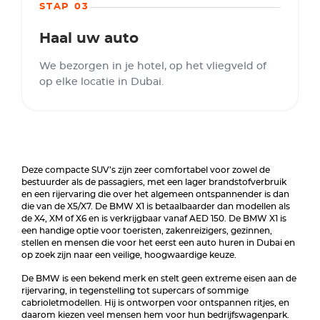
STAP 03
Haal uw auto
We bezorgen in je hotel, op het vliegveld of
op elke locatie in Dubai.
Deze compacte SUV’s zijn zeer comfortabel voor zowel de
bestuurder als de passagiers, met een lager brandstofverbruik
en een rijervaring die over het algemeen ontspannender is dan
die van de X5/X7. De BMW X1 is betaalbaarder dan modellen als
de X4, XM of X6 en is verkrijgbaar vanaf AED 150. De BMW X1 is
een handige optie voor toeristen, zakenreizigers, gezinnen,
stellen en mensen die voor het eerst een auto huren in Dubai en
op zoek zijn naar een veilige, hoogwaardige keuze.
De BMW is een bekend merk en stelt geen extreme eisen aan de
rijervaring, in tegenstelling tot supercars of sommige
cabrioletmodellen. Hij is ontworpen voor ontspannen ritjes, en
daarom kiezen veel mensen hem voor hun bedrijfswagenpark.