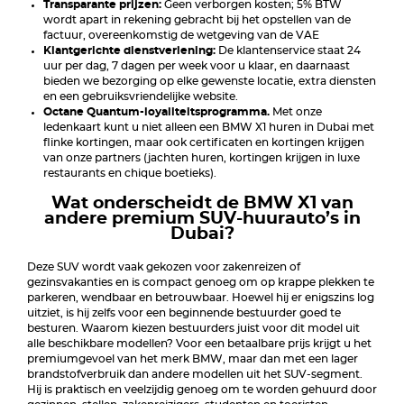
Transparante prijzen:
Geen verborgen kosten; 5% BTW
wordt apart in rekening gebracht bij het opstellen van de
factuur, overeenkomstig de wetgeving van de VAE
Klantgerichte dienstverlening:
De klantenservice staat 24
uur per dag, 7 dagen per week voor u klaar, en daarnaast
bieden we bezorging op elke gewenste locatie, extra diensten
en een gebruiksvriendelijke website.
Octane Quantum-loyaliteitsprogramma.
Met onze
ledenkaart kunt u niet alleen een BMW X1 huren in Dubai met
flinke kortingen, maar ook certificaten en kortingen krijgen
van onze partners (jachten huren, kortingen krijgen in luxe
restaurants en chique boetieks).
Wat onderscheidt de BMW X1 van
andere premium SUV-huurauto’s in
Dubai?
Deze SUV wordt vaak gekozen voor zakenreizen of
gezinsvakanties en is compact genoeg om op krappe plekken te
parkeren, wendbaar en betrouwbaar. Hoewel hij er enigszins log
uitziet, is hij zelfs voor een beginnende bestuurder goed te
besturen. Waarom kiezen bestuurders juist voor dit model uit
alle beschikbare modellen? Voor een betaalbare prijs krijgt u het
premiumgevoel van het merk BMW, maar dan met een lager
brandstofverbruik dan andere modellen uit het SUV-segment.
Hij is praktisch en veelzijdig genoeg om te worden gehuurd door