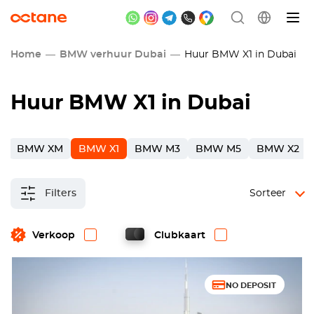
Home
BMW verhuur Dubai
Huur BMW X1 in Dubai
Huur BMW X1 in Dubai
7
BMW XM
BMW X1
BMW M3
BMW M5
BMW X2
Filters
Sorteer
Verkoop
Clubkaart
NO DEPOSIT