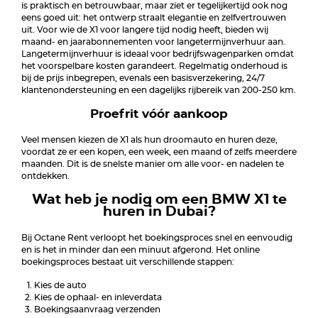
is praktisch en betrouwbaar, maar ziet er tegelijkertijd ook nog
eens goed uit: het ontwerp straalt elegantie en zelfvertrouwen
uit. Voor wie de X1 voor langere tijd nodig heeft, bieden wij
maand- en jaarabonnementen voor langetermijnverhuur aan.
Langetermijnverhuur is ideaal voor bedrijfswagenparken omdat
het voorspelbare kosten garandeert. Regelmatig onderhoud is
bij de prijs inbegrepen, evenals een basisverzekering, 24/7
klantenondersteuning en een dagelijks rijbereik van 200-250 km.
Proefrit vóór aankoop
Veel mensen kiezen de X1 als hun droomauto en huren deze,
voordat ze er een kopen, een week, een maand of zelfs meerdere
maanden. Dit is de snelste manier om alle voor- en nadelen te
ontdekken.
Wat heb je nodig om een BMW X1 te
huren in Dubai?
Bij Octane Rent verloopt het boekingsproces snel en eenvoudig
en is het in minder dan een minuut afgerond. Het online
boekingsproces bestaat uit verschillende stappen:
Kies de auto
Kies de ophaal- en inleverdata
Boekingsaanvraag verzenden