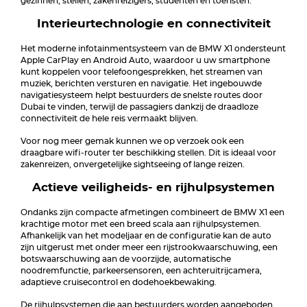
gezinnen, stellen, zakenreizigers, studenten en toeristen.
Interieurtechnologie en connectiviteit
Het moderne infotainmentsysteem van de BMW X1 ondersteunt
Apple CarPlay en Android Auto, waardoor u uw smartphone
kunt koppelen voor telefoongesprekken, het streamen van
muziek, berichten versturen en navigatie. Het ingebouwde
navigatiesysteem helpt bestuurders de snelste routes door
Dubai te vinden, terwijl de passagiers dankzij de draadloze
connectiviteit de hele reis vermaakt blijven.
Voor nog meer gemak kunnen we op verzoek ook een
draagbare wifi-router ter beschikking stellen. Dit is ideaal voor
zakenreizen, onvergetelijke sightseeing of lange reizen.
Actieve veiligheids- en rijhulpsystemen
Ondanks zijn compacte afmetingen combineert de BMW X1 een
krachtige motor met een breed scala aan rijhulpsystemen.
Afhankelijk van het modeljaar en de configuratie kan de auto
zijn uitgerust met onder meer een rijstrookwaarschuwing, een
botswaarschuwing aan de voorzijde, automatische
noodremfunctie, parkeersensoren, een achteruitrijcamera,
adaptieve cruisecontrol en dodehoekbewaking.
De rijhulpsystemen die aan bestuurders worden aangeboden,