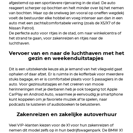
afgestemd op een sportievere rijervaring in de stad. De auto
reageert scherper op bochten en helt minder over bij het nemen
van bochten. Maar op de snelweg (en vooral op oneffen wegdek)
voelt de bestuurder elke hobbel en voeg intenser aan dan in een
auto met een zachte/comfortabele vering (zoals de X5/X7 of de
Nissan Patrol).
De perfecte auto voor ritjes in de stad, om naar winkelcentra of
het strand te gaan, voor zakenreizen en ritjes naar de
luchthaven.
Vervoer van en naar de luchthaven met het
gezin en weekenduitstapjes
Dit is een uitstekende keuze als je iemand van het vliegveld gaat
ophalen of daar afzet. Er is ruimte in de kofferbak voor meerdere
stuks bagage, en er is comfortabel plaats voor 5 passagiers in de
auto. Voor gezinsuitstapjes en het creëren van mooie
herinneringen met je dierbaren heb je ook toegang tot Apple
CarPlay en Android Auto, waarmee je eenvoudig je smartphone
kunt koppelen om je favoriete muziek af te spelen, naar
podcasts te luisteren of audioboeken te beluisteren.
Zakenreizen en zakelijke autoverhuur
Veel VIP-klanten kiezen voor de X1 voor hun zakenreizen of
nemen dit model zelfs op in hun bedrijfswagenpark. De BMW X1