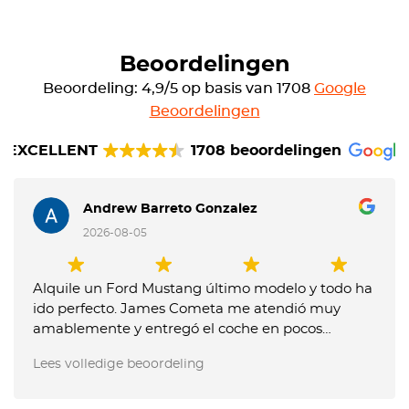
Beoordelingen
Beoordeling: 4,9/5 op basis van 1708
Google
Beoordelingen
EXCELLENT
1708 beoordelingen
Andrew Barreto Gonzalez
2026-08-05
Alquile un Ford Mustang último modelo y todo ha
ido perfecto. James Cometa me atendió muy
amablemente y entregó el coche en pocos
minutos. Entregue el coche muy tarde y me
Lees volledige beoordeling
dijeron que me tenían que cobrar un extra, pero
les expliqué que no me lo habían comunicado