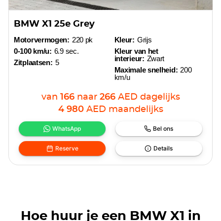
BMW X1 25e Grey
Motorvermogen:
220 pk
Kleur:
Grijs
0-100 km/u:
6.9 sec.
Kleur van het
interieur:
Zwart
Zitplaatsen:
5
Maximale snelheid:
200
km/u
van
166
naar
266
AED
dagelijks
4 980
AED
maandelijks
WhatsApp
Bel ons
Reserve
Details
Hoe huur je een BMW X1 in