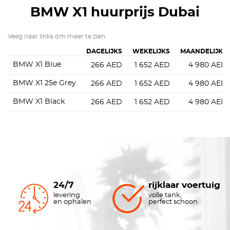
BMW X1
huurprijs Dubai
Veeg naar links om meer te zien
DAGELIJKS
WEKELIJKS
MAANDELIJKS
BMW X1 Blue
266
AED
1 652
AED
4 980
AED
BMW X1 25e Grey
266
AED
1 652
AED
4 980
AED
BMW X1 Black
266
AED
1 652
AED
4 980
AED
24/7
rijklaar voertuig
levering
volle tank,
en ophalen
perfect schoon