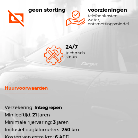
geen storting
voorzieningen
telefoonkosten,
water,
ontsmettingsmiddel
24/7
technisch
steun
Huurvoorwaarden
Verzekering:
Inbegrepen
Min leeftijd:
21
jaren
Minimale rijervaring:
3
jaren
Inclusief dagkilometers:
250
km
Kosten van extra km:
6
AED