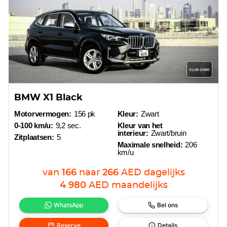
BMW X1 Black
Motorvermogen:
156 pk
Kleur:
Zwart
0-100 km/u:
9,2 sec.
Kleur van het
interieur:
Zwart/bruin
Zitplaatsen:
5
Maximale snelheid:
206
km/u
van
166
naar
266
AED
dagelijks
4 980
AED
maandelijks
WhatsApp
Bel ons
Reserve
Details