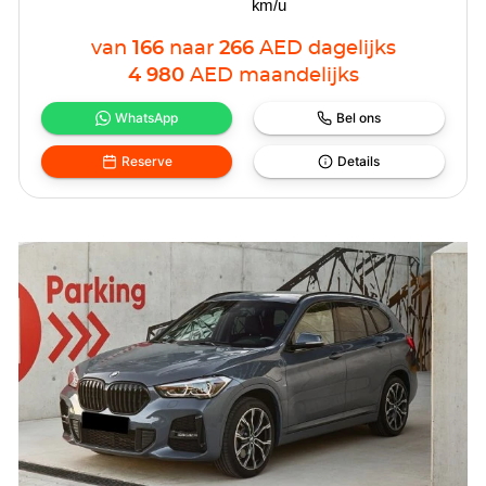
km/u
van
166
naar
266
AED
dagelijks
4 980
AED
maandelijks
WhatsApp
Bel ons
Reserve
Details