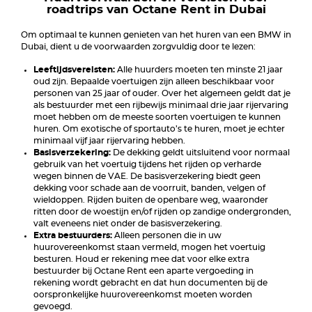
roadtrips van Octane Rent in Dubai
Om optimaal te kunnen genieten van het huren van een BMW in
Dubai, dient u de voorwaarden zorgvuldig door te lezen:
Leeftijdsvereisten:
Alle huurders moeten ten minste 21 jaar
oud zijn. Bepaalde voertuigen zijn alleen beschikbaar voor
personen van 25 jaar of ouder. Over het algemeen geldt dat je
als bestuurder met een rijbewijs minimaal drie jaar rijervaring
moet hebben om de meeste soorten voertuigen te kunnen
huren. Om exotische of sportauto’s te huren, moet je echter
minimaal vijf jaar rijervaring hebben.
Basisverzekering:
De dekking geldt uitsluitend voor normaal
gebruik van het voertuig tijdens het rijden op verharde
wegen binnen de VAE. De basisverzekering biedt geen
dekking voor schade aan de voorruit, banden, velgen of
wieldoppen. Rijden buiten de openbare weg, waaronder
ritten door de woestijn en/of rijden op zandige ondergronden,
valt eveneens niet onder de basisverzekering.
Extra bestuurders:
Alleen personen die in uw
huurovereenkomst staan vermeld, mogen het voertuig
besturen. Houd er rekening mee dat voor elke extra
bestuurder bij Octane Rent een aparte vergoeding in
rekening wordt gebracht en dat hun documenten bij de
oorspronkelijke huurovereenkomst moeten worden
gevoegd.