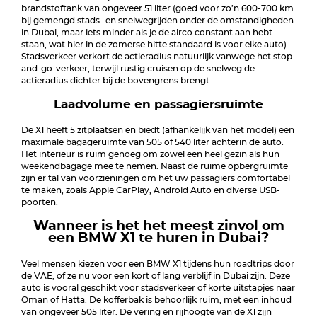
brandstoftank van ongeveer 51 liter (goed voor zo’n 600-700 km
bij gemengd stads- en snelwegrijden onder de omstandigheden
in Dubai, maar iets minder als je de airco constant aan hebt
staan, wat hier in de zomerse hitte standaard is voor elke auto).
Stadsverkeer verkort de actieradius natuurlijk vanwege het stop-
and-go-verkeer, terwijl rustig cruisen op de snelweg de
actieradius dichter bij de bovengrens brengt.
Laadvolume en passagiersruimte
De X1 heeft 5 zitplaatsen en biedt (afhankelijk van het model) een
maximale bagageruimte van 505 of 540 liter achterin de auto.
Het interieur is ruim genoeg om zowel een heel gezin als hun
weekendbagage mee te nemen. Naast de ruime opbergruimte
zijn er tal van voorzieningen om het uw passagiers comfortabel
te maken, zoals Apple CarPlay, Android Auto en diverse USB-
poorten.
Wanneer is het het meest zinvol om
een BMW X1 te huren in Dubai?
Veel mensen kiezen voor een BMW X1 tijdens hun roadtrips door
de VAE, of ze nu voor een kort of lang verblijf in Dubai zijn. Deze
auto is vooral geschikt voor stadsverkeer of korte uitstapjes naar
Oman of Hatta. De kofferbak is behoorlijk ruim, met een inhoud
van ongeveer 505 liter. De vering en rijhoogte van de X1 zijn