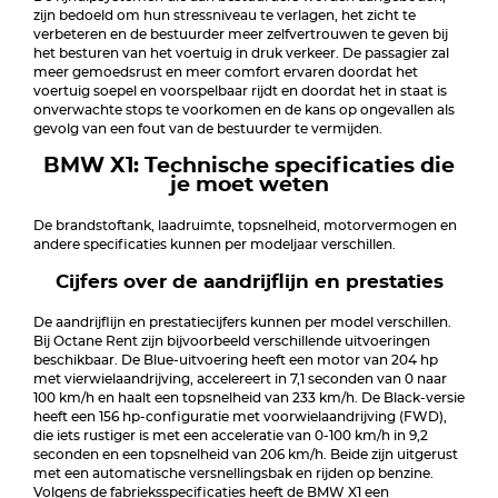
zijn bedoeld om hun stressniveau te verlagen, het zicht te
verbeteren en de bestuurder meer zelfvertrouwen te geven bij
het besturen van het voertuig in druk verkeer. De passagier zal
meer gemoedsrust en meer comfort ervaren doordat het
voertuig soepel en voorspelbaar rijdt en doordat het in staat is
onverwachte stops te voorkomen en de kans op ongevallen als
gevolg van een fout van de bestuurder te vermijden.
BMW X1: Technische specificaties die
je moet weten
De brandstoftank, laadruimte, topsnelheid, motorvermogen en
andere specificaties kunnen per modeljaar verschillen.
Cijfers over de aandrijflijn en prestaties
De aandrijflijn en prestatiecijfers kunnen per model verschillen.
Bij Octane Rent zijn bijvoorbeeld verschillende uitvoeringen
beschikbaar. De Blue-uitvoering heeft een motor van 204 hp
met vierwielaandrijving, accelereert in 7,1 seconden van 0 naar
100 km/h en haalt een topsnelheid van 233 km/h. De Black-versie
heeft een 156 hp-configuratie met voorwielaandrijving (FWD),
die iets rustiger is met een acceleratie van 0-100 km/h in 9,2
seconden en een topsnelheid van 206 km/h. Beide zijn uitgerust
met een automatische versnellingsbak en rijden op benzine.
Volgens de fabrieksspecificaties heeft de BMW X1 een