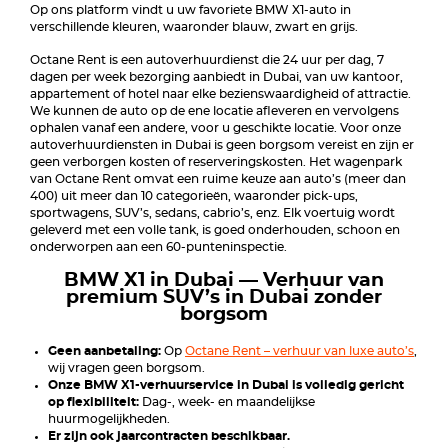
Op ons platform vindt u uw favoriete BMW X1-auto in
verschillende kleuren, waaronder blauw, zwart en grijs.
Octane Rent is een autoverhuurdienst die 24 uur per dag, 7
dagen per week bezorging aanbiedt in Dubai, van uw kantoor,
appartement of hotel naar elke bezienswaardigheid of attractie.
We kunnen de auto op de ene locatie afleveren en vervolgens
ophalen vanaf een andere, voor u geschikte locatie. Voor onze
autoverhuurdiensten in Dubai is geen borgsom vereist en zijn er
geen verborgen kosten of reserveringskosten. Het wagenpark
van Octane Rent omvat een ruime keuze aan auto’s (meer dan
400) uit meer dan 10 categorieën, waaronder pick-ups,
sportwagens, SUV’s, sedans, cabrio’s, enz. Elk voertuig wordt
geleverd met een volle tank, is goed onderhouden, schoon en
onderworpen aan een 60-punteninspectie.
BMW X1 in Dubai — Verhuur van
premium SUV’s in Dubai zonder
borgsom
Geen aanbetaling:
Op
Octane Rent – verhuur van luxe auto’s
,
wij vragen geen borgsom.
Onze BMW X1-verhuurservice in Dubai is volledig gericht
op flexibiliteit:
Dag-, week- en maandelijkse
huurmogelijkheden.
Er zijn ook jaarcontracten beschikbaar.