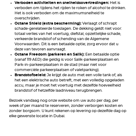
Verboden activiteiten en snelheidsovertredingen:
Het is
verboden om tijdens het rijden te roken of alcohol te drinken.
Het is ook verboden om de maximumsnelheid te
overschrijden.
Octane Shield (extra bescherming):
Verlaagt of schrapt
schade-gerelateerde toeslagen. De dekking geldt niet voor:
totaal verlies van het voertuig, diefstal, opzettelijke schade,
verkeerde brandstof of schending van de Algemene
Voorwaarden. Dit is een betaalde optie; zorg ervoor dat u
deze van tevoren aanvraagt.
Octane Freedom (parkeren en Salik):
Een betaalde optie
(vanaf 119 AED) die geldig is voor Salik-parkeerplaatsen en
Park-in-parkeerplaatsen in de stad (maar niet voor
commerciële parkeerplaatsen of valetparking).
Brandstofbeleid:
Je krijgt de auto met een volle tank of, als
het een elektrische auto betreft, met een volledig opgeladen
accu, maar je moet het voertuig met dezelfde hoeveelheid
brandstof of hetzelfde laadniveau terugbrengen.
Bezoek vandaag nog onze website om uw auto per dag, per
week of per maand te reserveren, zonder verborgen kosten en
zonder borgsom. U kunt rekenen op levering op dezelfde dag op
elke gewenste locatie in Dubai.