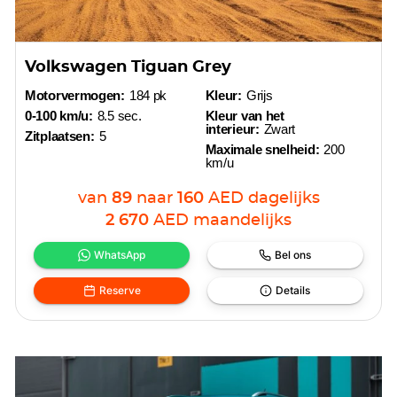
Volkswagen Tiguan Grey
Motorvermogen:
184 pk
Kleur:
Grijs
0-100 km/u:
8.5 sec.
Kleur van het
interieur:
Zwart
Zitplaatsen:
5
Maximale snelheid:
200
km/u
van
89
naar
160
AED
dagelijks
2 670
AED
maandelijks
WhatsApp
Bel ons
Reserve
Details