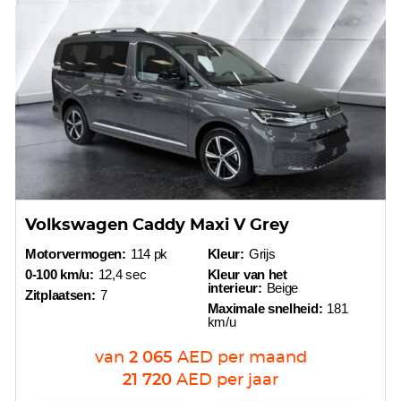
Volkswagen Caddy Maxi V Grey
Motorvermogen:
114 pk
Kleur:
Grijs
0-100 km/u:
12,4 sec
Kleur van het
interieur:
Beige
Zitplaatsen:
7
Maximale snelheid:
181
km/u
van
2 065
AED
per maand
21 720
AED
per jaar