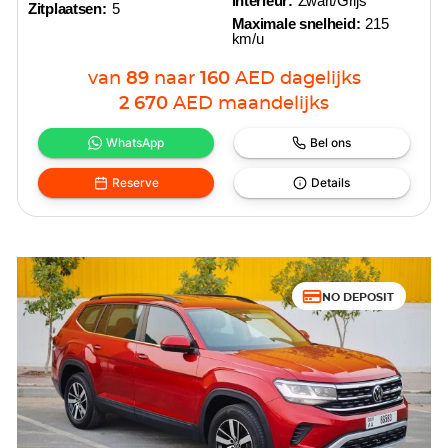
interieur:
Zwart/Grijs
Zitplaatsen:
5
Maximale snelheid:
215
km/u
van
89
naar
160
AED
dagelijks
2 670
AED
maandelijks
WhatsApp
Bel ons
Reserve
Details
NO DEPOSIT