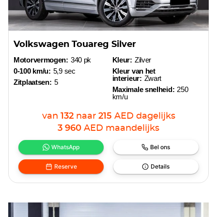
Volkswagen Touareg Silver
Motorvermogen:
340 pk
Kleur:
Zilver
0-100 km/u:
5,9 sec
Kleur van het
interieur:
Zwart
Zitplaatsen:
5
Maximale snelheid:
250
km/u
van
132
naar
215
AED
dagelijks
3 960
AED
maandelijks
WhatsApp
Bel ons
Reserve
Details