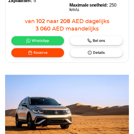
Zitplaatsen:
5
Maximale snelheid:
250
km/u
van
102
naar
208
AED
dagelijks
3 060
AED
maandelijks
WhatsApp
Bel ons
Reserve
Details