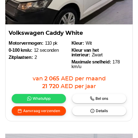
Volkswagen Caddy White
Motorvermogen:
110 pk
Kleur:
Wit
0-100 km/u:
12 seconden
Kleur van het
interieur:
Zwart
Zitplaatsen:
2
Maximale snelheid:
178
km/u
van
2 065
AED
per maand
21 720
AED
per jaar
WhatsApp
Bel ons
Aanvraag verzenden
Details