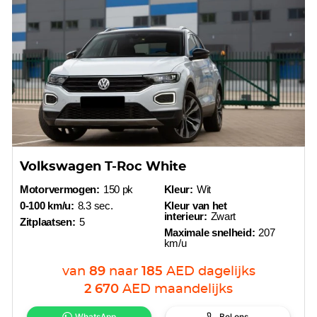
Volkswagen T-Roc White
Motorvermogen:
150 pk
Kleur:
Wit
0-100 km/u:
8.3 sec.
Kleur van het
interieur:
Zwart
Zitplaatsen:
5
Maximale snelheid:
207
km/u
van
89
naar
185
AED
dagelijks
2 670
AED
maandelijks
WhatsApp
Bel ons