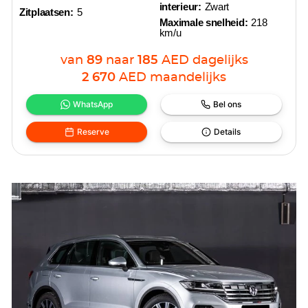
interieur:
Zwart
Zitplaatsen:
5
Maximale snelheid:
218
km/u
van
89
naar
185
AED
dagelijks
2 670
AED
maandelijks
WhatsApp
Bel ons
Reserve
Details