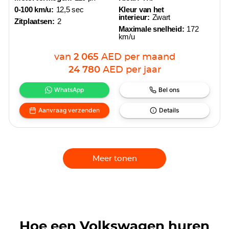
0-100 km/u:
12,5 sec
Kleur van het
interieur:
Zwart
Zitplaatsen:
2
Maximale snelheid:
172
km/u
van
2 065
AED
per maand
24 780
AED
per jaar
WhatsApp
Bel ons
Aanvraag verzenden
Details
Meer tonen
Hoe een Volkswagen huren