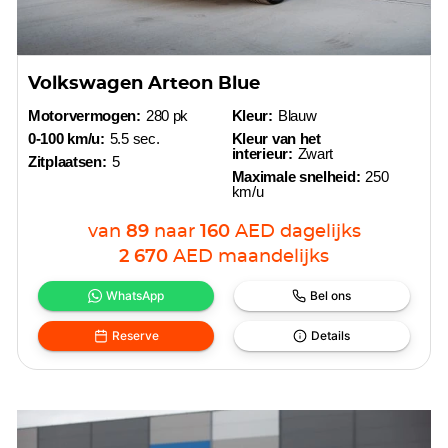
Volkswagen Arteon Blue
Motorvermogen:
280 pk
Kleur:
Blauw
0-100 km/u:
5.5 sec.
Kleur van het
interieur:
Zwart
Zitplaatsen:
5
Maximale snelheid:
250
km/u
van
89
naar
160
AED
dagelijks
2 670
AED
maandelijks
WhatsApp
Bel ons
Reserve
Details