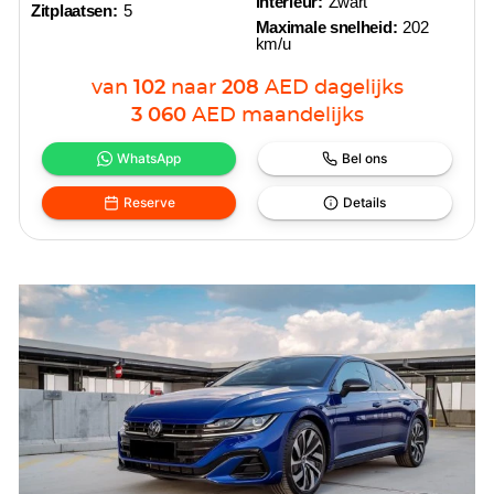
interieur:
Zwart
Zitplaatsen:
5
Maximale snelheid:
202
km/u
van
102
naar
208
AED
dagelijks
3 060
AED
maandelijks
WhatsApp
Bel ons
Reserve
Details