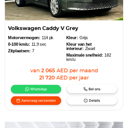
Volkswagen Caddy V Grey
Motorvermogen:
114 pk
Kleur:
Grijs
0-100 km/u:
11,9 sec
Kleur van het
interieur:
Zwart
Zitplaatsen:
7
Maximale snelheid:
182
km/u
van
2 065
AED
per maand
21 720
AED
per jaar
WhatsApp
Bel ons
Aanvraag verzenden
Details