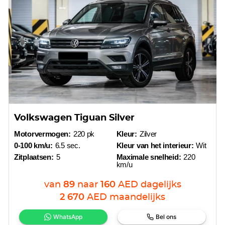
Volkswagen Tiguan Silver
Motorvermogen:
220 pk
Kleur:
Zilver
0-100 km/u:
6.5 sec.
Kleur van het interieur:
Wit
Zitplaatsen:
5
Maximale snelheid:
220
km/u
van
89
naar
160
AED
dagelijks
2 670
AED
maandelijks
WhatsApp
Bel ons