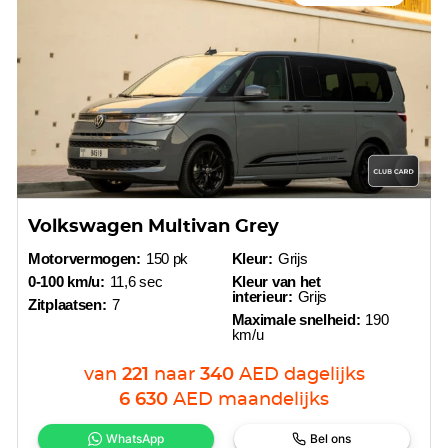
Volkswagen Multivan Grey
Motorvermogen:
150 pk
Kleur:
Grijs
0-100 km/u:
11,6 sec
Kleur van het
interieur:
Grijs
Zitplaatsen:
7
Maximale snelheid:
190
km/u
van
221
naar
340
AED
dagelijks
6 630
AED
maandelijks
WhatsApp
Bel ons