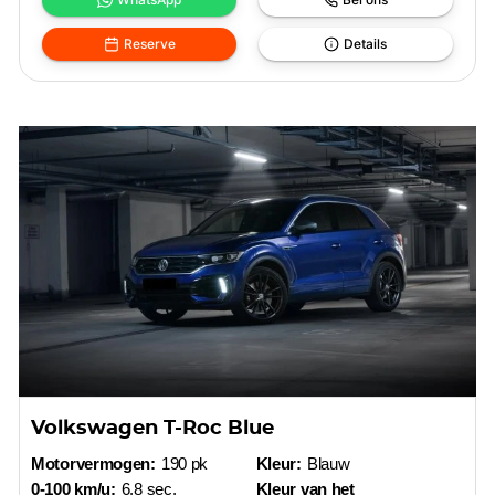
Reserve
Details
Volkswagen T-Roc Blue
Motorvermogen:
190 pk
Kleur:
Blauw
0-100 km/u:
6.8 sec.
Kleur van het