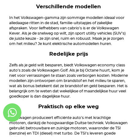
Verschillende modellen
In het Volkswagen-gamma zijn sommige modellen ideaal voor
alledaagse ritten in de stad, familie-uitstapjes of zakelijke
afspraken. Voor liefhebbers van cabrio's is er de Volkswagen
Kever. Als je de snelweg op wilt, zijn sport utility vehicles (SUV's)
de juiste keuze - ze zijn snel, ruim en robuust. Maak je je zorgen
om het milieu? Je kunt elektrische automodellen huren.
Redelijke prijs
Zelfs als je geld wilt besparen, biedt Volkswagen economy class
auto's zoals de Volkswagen Golf. Als je bij Octane huurt, kom je
niet voor verrassingen te staan zoals verborgen kosten. Moderne
modellen zijn ontworpen om brandstof en het milieu te sparen,
wat als bonus betekent dat ze brandstof en geld besparen. Het is
belangrijk om te weten dat wekelijkse of maandelijkse huur veel
goedkoper is dan dagelijkse huur.
Praktisch op elke weg
Volkswagen produceert efficiënte auto's met krachtige
motoren, dankzij de hoogwaardige Duitse techniek. Volkswagen
gebruikt betrouwbare en zuinige motoren, waaronder de TSI
(benzine) en TDI (diesel) met turbo. De TSI's leveren goede