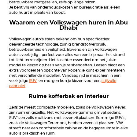
betrouwbare metgezellen, zelfs op lange reizen.
Je bent vrij van onderhoudskosten en bureaucratie als je een
auto huurt in plaats van koopt.
Waarom een Volkswagen huren in
Abu
Dhabi
Volkswagen auto's staan bekend om hun specificaties:
geavanceerde technologie, zuinig brandstofverbruik,
betrouwbaarheid en veiligheid. Bovendien zijn Volkswagen
auto's veelzijdig - perfect voor alles van een trip naar het strand
tot licht terreinrijden. Het is echter essentieel om het juiste
model te kiezen op basis van je reisbehoeften. Leasen biedt een
extra voordeel ten opzichte van kopen: je kunt experimenteren
met verschillende modellen. Vandaag rijd je misschien in een
veelzijdige
SUV
, en morgen kun je kiezen voor een
stijlvolle
cabriolet
.
Ruime kofferbak en interieur
Zelfs de meest compacte modellen, zoals de Volkswagen Kever,
zijn ruim en gezellig. Het Volkswagen-gamma omvat sedans,
SUV's en zelfs multivans met zeven zitplaatsen. Sommige SUV's,
zoals de Volkswagen Teramont, hebben zeven zitplaatsen. VW
streeft naar een comfortabele cabine en de bagageruimte in elke
auto is praktisch en ruim.