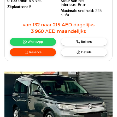
0-100 km/u:
6.8 sec.
Kleur van het
interieur:
Bruin
Zitplaatsen:
5
Maximale snelheid:
225
km/u
van
132
naar
215
AED
dagelijks
3 960
AED
maandelijks
WhatsApp
Bel ons
Reserve
Details