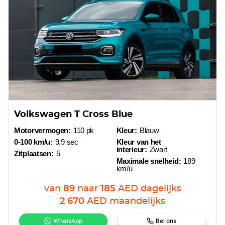
Volkswagen T Cross Blue
Motorvermogen:
110 pk
Kleur:
Blauw
0-100 km/u:
9,9 sec
Kleur van het
interieur:
Zwart
Zitplaatsen:
5
Maximale snelheid:
189
km/u
van
89
naar
185
AED
dagelijks
2 670
AED
maandelijks
WhatsApp
Bel ons