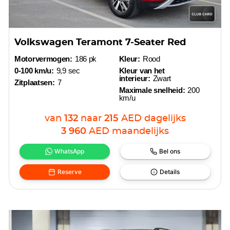
Volkswagen Teramont 7-Seater Red
Motorvermogen:
186 pk
Kleur:
Rood
0-100 km/u:
9,9 sec
Kleur van het
interieur:
Zwart
Zitplaatsen:
7
Maximale snelheid:
200
km/u
van
132
naar
215
AED
dagelijks
3 960
AED
maandelijks
WhatsApp
Bel ons
Reserve
Details