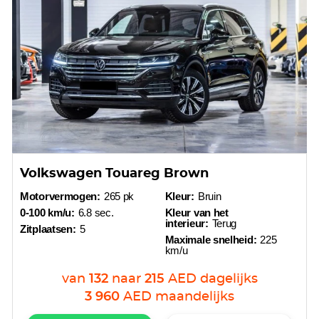
Volkswagen Touareg Brown
Motorvermogen:
265 pk
Kleur:
Bruin
0-100 km/u:
6.8 sec.
Kleur van het
interieur:
Terug
Zitplaatsen:
5
Maximale snelheid:
225
km/u
van
132
naar
215
AED
dagelijks
3 960
AED
maandelijks