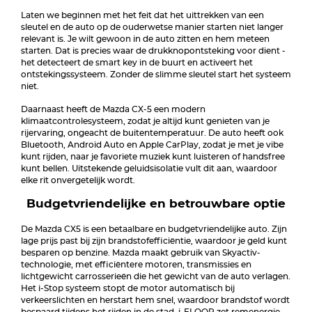
Laten we beginnen met het feit dat het uittrekken van een
sleutel en de auto op de ouderwetse manier starten niet langer
relevant is. Je wilt gewoon in de auto zitten en hem meteen
starten. Dat is precies waar de drukknopontsteking voor dient -
het detecteert de smart key in de buurt en activeert het
ontstekingssysteem. Zonder de slimme sleutel start het systeem
niet.
Daarnaast heeft de Mazda CX-5 een modern
klimaatcontrolesysteem, zodat je altijd kunt genieten van je
rijervaring, ongeacht de buitentemperatuur. De auto heeft ook
Bluetooth, Android Auto en Apple CarPlay, zodat je met je vibe
kunt rijden, naar je favoriete muziek kunt luisteren of handsfree
kunt bellen. Uitstekende geluidsisolatie vult dit aan, waardoor
elke rit onvergetelijk wordt.
Budgetvriendelijke en betrouwbare optie
De Mazda CX5 is een betaalbare en budgetvriendelijke auto. Zijn
lage prijs past bij zijn brandstofefficiëntie, waardoor je geld kunt
besparen op benzine. Mazda maakt gebruik van Skyactiv-
technologie, met efficiëntere motoren, transmissies en
lichtgewicht carrosserieën die het gewicht van de auto verlagen.
Het i-Stop systeem stopt de motor automatisch bij
verkeerslichten en herstart hem snel, waardoor brandstof wordt