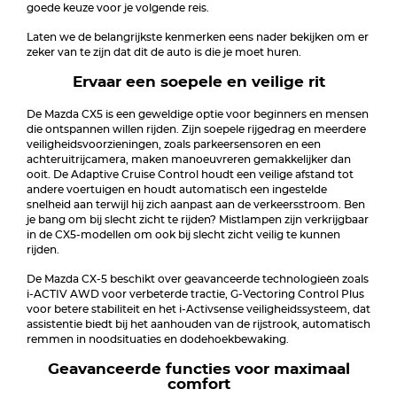
goede keuze voor je volgende reis.
Laten we de belangrijkste kenmerken eens nader bekijken om er
zeker van te zijn dat dit de auto is die je moet huren.
Ervaar een soepele en veilige rit
De Mazda CX5 is een geweldige optie voor beginners en mensen
die ontspannen willen rijden. Zijn soepele rijgedrag en meerdere
veiligheidsvoorzieningen, zoals parkeersensoren en een
achteruitrijcamera, maken manoeuvreren gemakkelijker dan
ooit. De Adaptive Cruise Control houdt een veilige afstand tot
andere voertuigen en houdt automatisch een ingestelde
snelheid aan terwijl hij zich aanpast aan de verkeersstroom. Ben
je bang om bij slecht zicht te rijden? Mistlampen zijn verkrijgbaar
in de CX5-modellen om ook bij slecht zicht veilig te kunnen
rijden.
De Mazda CX-5 beschikt over geavanceerde technologieën zoals
i-ACTIV AWD voor verbeterde tractie, G-Vectoring Control Plus
voor betere stabiliteit en het i-Activsense veiligheidssysteem, dat
assistentie biedt bij het aanhouden van de rijstrook, automatisch
remmen in noodsituaties en dodehoekbewaking.
Geavanceerde functies voor maximaal
comfort