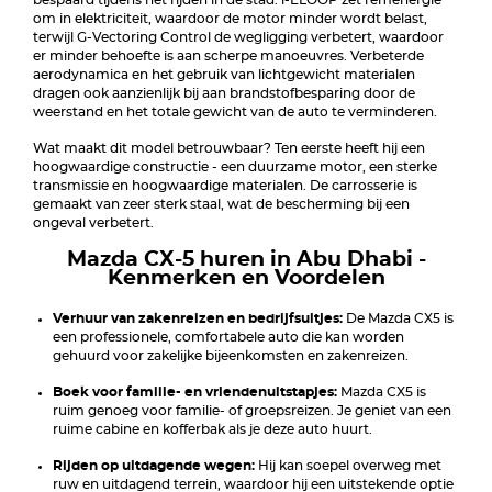
bespaard tijdens het rijden in de stad. i-ELOOP zet remenergie
om in elektriciteit, waardoor de motor minder wordt belast,
terwijl G-Vectoring Control de wegligging verbetert, waardoor
er minder behoefte is aan scherpe manoeuvres. Verbeterde
aerodynamica en het gebruik van lichtgewicht materialen
dragen ook aanzienlijk bij aan brandstofbesparing door de
weerstand en het totale gewicht van de auto te verminderen.
Wat maakt dit model betrouwbaar? Ten eerste heeft hij een
hoogwaardige constructie - een duurzame motor, een sterke
transmissie en hoogwaardige materialen. De carrosserie is
gemaakt van zeer sterk staal, wat de bescherming bij een
ongeval verbetert.
Mazda CX-5 huren in Abu Dhabi -
Kenmerken en Voordelen
Verhuur van zakenreizen en bedrijfsuitjes:
De Mazda CX5 is
een professionele, comfortabele auto die kan worden
gehuurd voor zakelijke bijeenkomsten en zakenreizen.
Boek voor familie- en vriendenuitstapjes:
Mazda CX5 is
ruim genoeg voor familie- of groepsreizen. Je geniet van een
ruime cabine en kofferbak als je deze auto huurt.
Rijden op uitdagende wegen:
Hij kan soepel overweg met
ruw en uitdagend terrein, waardoor hij een uitstekende optie