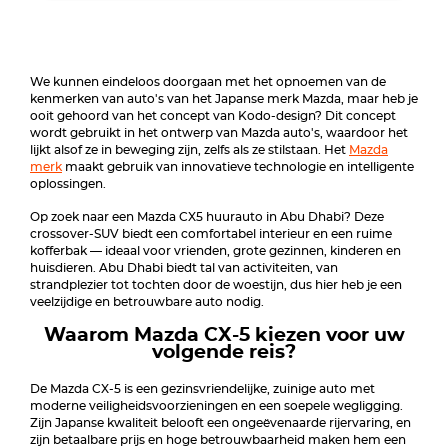
We kunnen eindeloos doorgaan met het opnoemen van de
kenmerken van auto's van het Japanse merk Mazda, maar heb je
ooit gehoord van het concept van Kodo-design? Dit concept
wordt gebruikt in het ontwerp van Mazda auto's, waardoor het
lijkt alsof ze in beweging zijn, zelfs als ze stilstaan. Het
Mazda
merk
maakt gebruik van innovatieve technologie en intelligente
oplossingen.
Op zoek naar een Mazda CX5 huurauto in Abu Dhabi? Deze
crossover-SUV biedt een comfortabel interieur en een ruime
kofferbak — ideaal voor vrienden, grote gezinnen, kinderen en
huisdieren. Abu Dhabi biedt tal van activiteiten, van
strandplezier tot tochten door de woestijn, dus hier heb je een
veelzijdige en betrouwbare auto nodig.
Waarom Mazda CX-5 kiezen voor uw
volgende reis?
De Mazda CX-5 is een gezinsvriendelijke, zuinige auto met
moderne veiligheidsvoorzieningen en een soepele wegligging.
Zijn Japanse kwaliteit belooft een ongeëvenaarde rijervaring, en
zijn betaalbare prijs en hoge betrouwbaarheid maken hem een