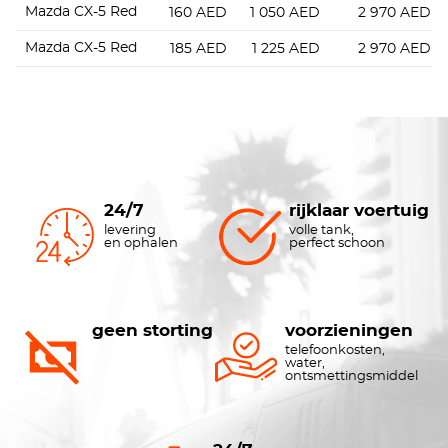
Mazda CX-5 Red
160
AED
1 050
AED
2 970
AED
Mazda CX-5 Red
185
AED
1 225
AED
2 970
AED
24/7
rijklaar voertuig
levering
volle tank,
en ophalen
perfect schoon
geen storting
voorzieningen
telefoonkosten,
water,
ontsmettingsmiddel