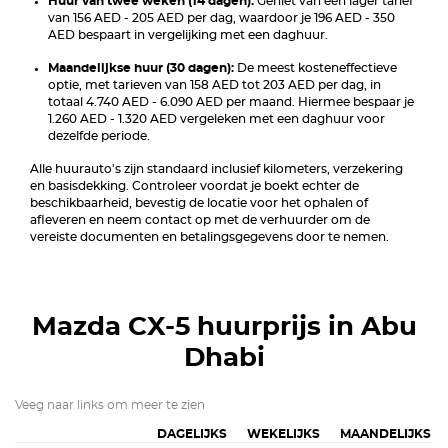
Huur van twee weken (14 dagen):
Geniet van een lager tarief
van 156 AED - 205 AED per dag, waardoor je 196 AED - 350
AED bespaart in vergelijking met een daghuur.
Maandelijkse huur (30 dagen):
De meest kosteneffectieve
optie, met tarieven van 158 AED tot 203 AED per dag, in
totaal 4.740 AED - 6.090 AED per maand. Hiermee bespaar je
1.260 AED - 1.320 AED vergeleken met een daghuur voor
dezelfde periode.
Alle huurauto's zijn standaard inclusief kilometers, verzekering
en basisdekking. Controleer voordat je boekt echter de
beschikbaarheid, bevestig de locatie voor het ophalen of
afleveren en neem contact op met de verhuurder om de
vereiste documenten en betalingsgegevens door te nemen.
Mazda CX-5
huurprijs in Abu
Dhabi
Veeg naar links om meer te zien
DAGELIJKS
WEKELIJKS
MAANDELIJKS