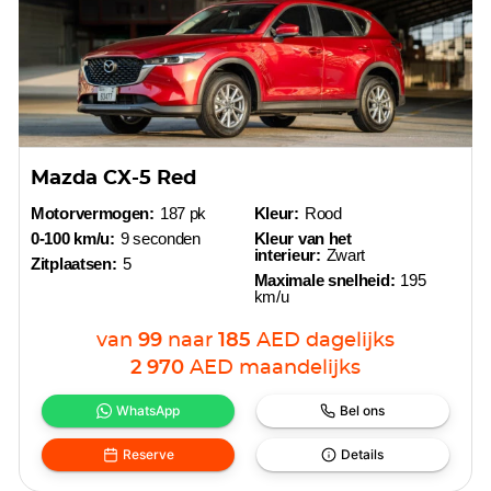
Mazda CX-5 Red
Motorvermogen:
187 pk
Kleur:
Rood
0-100 km/u:
9 seconden
Kleur van het
interieur:
Zwart
Zitplaatsen:
5
Maximale snelheid:
195
km/u
van
99
naar
185
AED
dagelijks
2 970
AED
maandelijks
WhatsApp
Bel ons
Reserve
Details