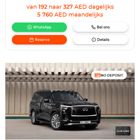
van
192
naar
327
AED
dagelijks
5 760
AED
maandelijks
WhatsApp
Bel ons
Reserve
Details
NO DEPOSIT