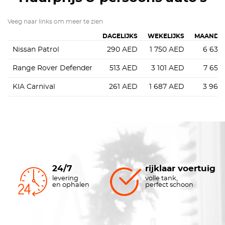
Veeg naar links om meer te zien
DAGELIJKS
WEKELIJKS
MAANDEL
Nissan Patrol
290
AED
1 750
AED
6 630
Range Rover Defender
513
AED
3 101
AED
7 650
KIA Carnival
261
AED
1 687
AED
3 960
24/7
rijklaar voertuig
levering
volle tank,
en ophalen
perfect schoon