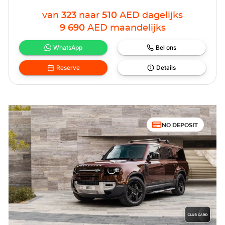
van
323
naar
510
AED
dagelijks
9 690
AED
maandelijks
WhatsApp
Bel ons
Reserve
Details
NO DEPOSIT