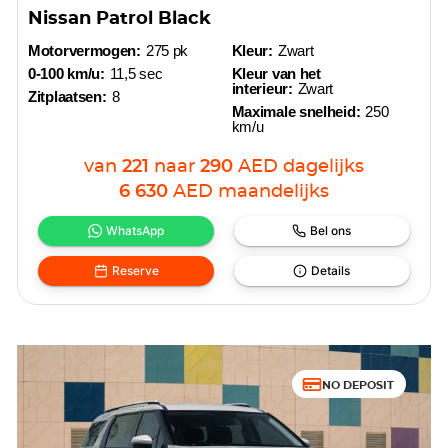
Nissan Patrol Black
Motorvermogen:
275 pk
Kleur:
Zwart
0-100 km/u:
11,5 sec
Kleur van het
interieur:
Zwart
Zitplaatsen:
8
Maximale snelheid:
250
km/u
van
221
naar
290
AED
dagelijks
6 630
AED
maandelijks
WhatsApp
Bel ons
Reserve
Details
NO DEPOSIT