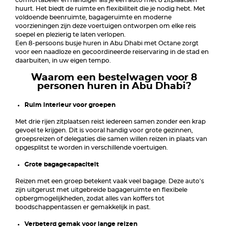
comfortabeler en handiger als je een auto met 8 zitplaatsen
huurt. Het biedt de ruimte en flexibiliteit die je nodig hebt. Met
voldoende beenruimte, bagageruimte en moderne
voorzieningen zijn deze voertuigen ontworpen om elke reis
soepel en plezierig te laten verlopen.
Een 8-persoons busje huren in Abu Dhabi met Octane zorgt
voor een naadloze en gecoördineerde reiservaring in de stad en
daarbuiten, in uw eigen tempo.
Waarom een bestelwagen voor 8
personen huren in Abu Dhabi?
Ruim interieur voor groepen
Met drie rijen zitplaatsen reist iedereen samen zonder een krap
gevoel te krijgen. Dit is vooral handig voor grote gezinnen,
groepsreizen of delegaties die samen willen reizen in plaats van
opgesplitst te worden in verschillende voertuigen.
Grote bagagecapaciteit
Reizen met een groep betekent vaak veel bagage. Deze auto's
zijn uitgerust met uitgebreide bagageruimte en flexibele
opbergmogelijkheden, zodat alles van koffers tot
boodschappentassen er gemakkelijk in past.
Verbeterd gemak voor lange reizen