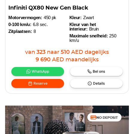
Infiniti QX80 New Gen Black
Motorvermogen:
450 pk
Kleur:
Zwart
0-100 km/u:
6.8 sec.
Kleur van het
interieur:
Bruin
Zitplaatsen:
8
Maximale snelheid:
250
km/u
van
323
naar
510
AED
dagelijks
9 690
AED
maandelijks
WhatsApp
Bel ons
Reserve
Details
NO DEPOSIT