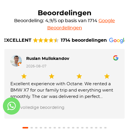
Beoordelingen
Beoordeling: 4,9/5 op basis van 1714
Google
Beoordelingen
EXCELLENT
1714 beoordelingen
Ruslan Mullokandov
2026-08-07
Excellent experience with Octane. We rented a
BMW X7 for our family trip and everything went
smoothly. The car was delivered in perfect
condition, communication was fast and
Lees volledige beoordeling
professional, and the team was very flexible with
our requests. They also made the airport return
very easy, and our USD 1,000 deposit was returned
in full. We will definitely use Octane again and