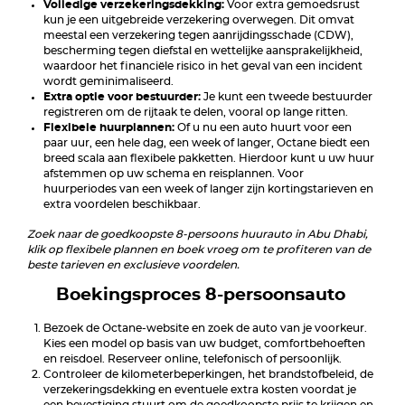
Volledige verzekeringsdekking:
Voor extra gemoedsrust
kun je een uitgebreide verzekering overwegen. Dit omvat
meestal een verzekering tegen aanrijdingsschade (CDW),
bescherming tegen diefstal en wettelijke aansprakelijkheid,
waardoor het financiële risico in het geval van een incident
wordt geminimaliseerd.
Extra optie voor bestuurder:
Je kunt een tweede bestuurder
registreren om de rijtaak te delen, vooral op lange ritten.
Flexibele huurplannen:
Of u nu een auto huurt voor een
paar uur, een hele dag, een week of langer, Octane biedt een
breed scala aan flexibele pakketten. Hierdoor kunt u uw huur
afstemmen op uw schema en reisplannen. Voor
huurperiodes van een week of langer zijn kortingstarieven en
extra voordelen beschikbaar.
Zoek naar de goedkoopste 8-persoons huurauto in Abu Dhabi,
klik op flexibele plannen en boek vroeg om te profiteren van de
beste tarieven en exclusieve voordelen.
Boekingsproces 8-persoonsauto
Bezoek de Octane-website en zoek de auto van je voorkeur.
Kies een model op basis van uw budget, comfortbehoeften
en reisdoel. Reserveer online, telefonisch of persoonlijk.
Controleer de kilometerbeperkingen, het brandstofbeleid, de
verzekeringsdekking en eventuele extra kosten voordat je