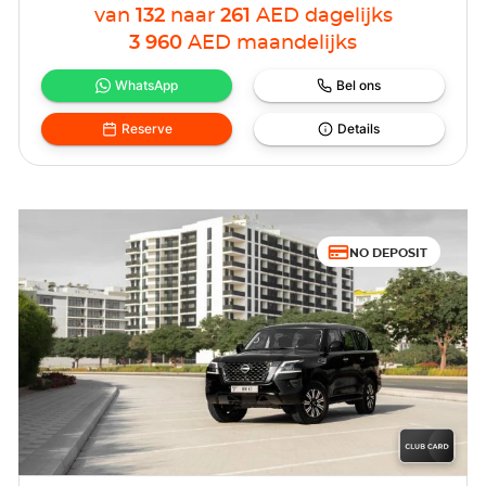
van
132
naar
261
AED
dagelijks
3 960
AED
maandelijks
WhatsApp
Bel ons
Reserve
Details
NO DEPOSIT