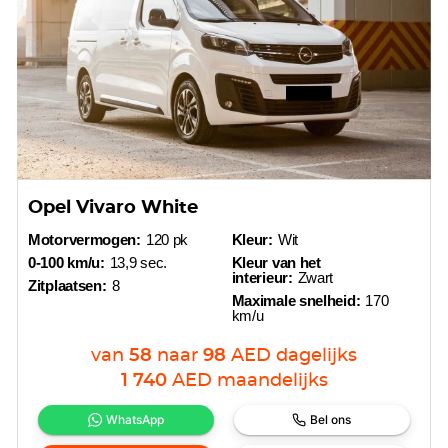
Opel Vivaro White
Motorvermogen:
120 pk
Kleur:
Wit
0-100 km/u:
13,9 sec.
Kleur van het
interieur:
Zwart
Zitplaatsen:
8
Maximale snelheid:
170
km/u
van
58
naar
98
AED
dagelijks
1 740
AED
maandelijks
WhatsApp
Bel ons