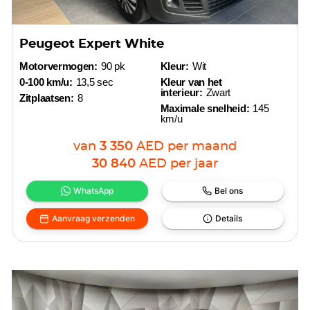
Peugeot Expert White
Motorvermogen:
90 pk
Kleur:
Wit
0-100 km/u:
13,5 sec
Kleur van het
interieur:
Zwart
Zitplaatsen:
8
Maximale snelheid:
145
km/u
van
3 350
AED
per maand
30 840
AED
per jaar
WhatsApp
Bel ons
Aanvraag verzenden
Details