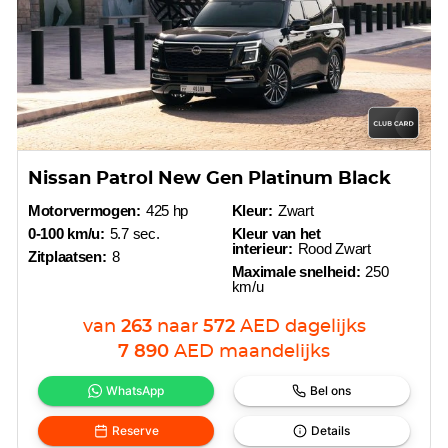
Nissan Patrol New Gen Platinum Black
Motorvermogen:
425 hp
Kleur:
Zwart
0-100 km/u:
5.7 sec.
Kleur van het
interieur:
Rood Zwart
Zitplaatsen:
8
Maximale snelheid:
250
km/u
van
263
naar
572
AED
dagelijks
7 890
AED
maandelijks
WhatsApp
Bel ons
Reserve
Details