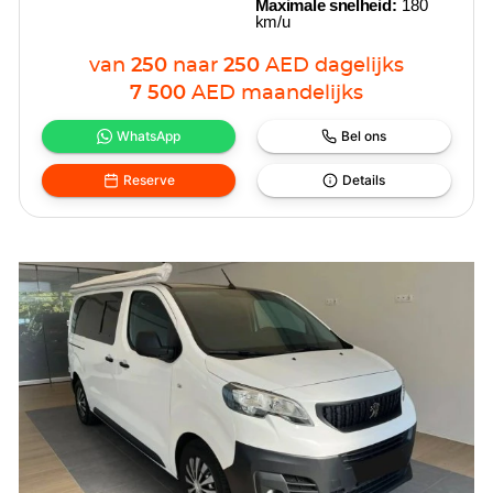
Maximale snelheid:
180
km/u
van
250
naar
250
AED
dagelijks
7 500
AED
maandelijks
WhatsApp
Bel ons
Reserve
Details