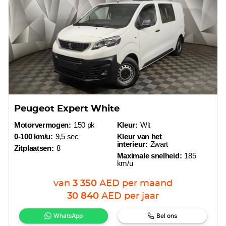
Peugeot Expert White
Motorvermogen:
150 pk
Kleur:
Wit
0-100 km/u:
9,5 sec
Kleur van het
interieur:
Zwart
Zitplaatsen:
8
Maximale snelheid:
185
km/u
van
3 350
AED
per maand
30 840
AED
per jaar
WhatsApp
Bel ons