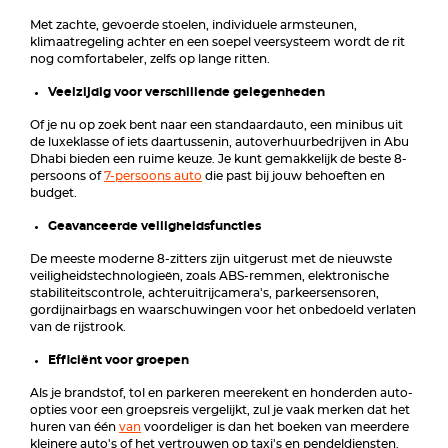
Met zachte, gevoerde stoelen, individuele armsteunen,
klimaatregeling achter en een soepel veersysteem wordt de rit
nog comfortabeler, zelfs op lange ritten.
Veelzijdig voor verschillende gelegenheden
Of je nu op zoek bent naar een standaardauto, een minibus uit
de luxeklasse of iets daartussenin, autoverhuurbedrijven in Abu
Dhabi bieden een ruime keuze. Je kunt gemakkelijk de beste 8-
persoons of
7-persoons auto
die past bij jouw behoeften en
budget.
Geavanceerde veiligheidsfuncties
De meeste moderne 8-zitters zijn uitgerust met de nieuwste
veiligheidstechnologieën, zoals ABS-remmen, elektronische
stabiliteitscontrole, achteruitrijcamera's, parkeersensoren,
gordijnairbags en waarschuwingen voor het onbedoeld verlaten
van de rijstrook.
Efficiënt voor groepen
Als je brandstof, tol en parkeren meerekent en honderden auto-
opties voor een groepsreis vergelijkt, zul je vaak merken dat het
huren van één
van
voordeliger is dan het boeken van meerdere
kleinere auto's of het vertrouwen op taxi's en pendeldiensten.