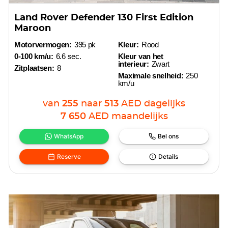
Land Rover Defender 130 First Edition
Maroon
Motorvermogen:
395 pk
Kleur:
Rood
0-100 km/u:
6.6 sec.
Kleur van het
interieur:
Zwart
Zitplaatsen:
8
Maximale snelheid:
250
km/u
van
255
naar
513
AED
dagelijks
7 650
AED
maandelijks
WhatsApp
Bel ons
Reserve
Details