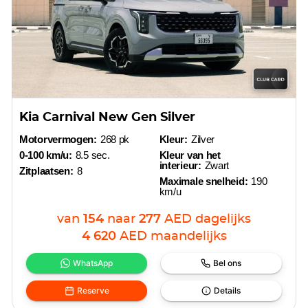
Kia Carnival New Gen Silver
Motorvermogen:
268 pk
Kleur:
Zilver
0-100 km/u:
8.5 sec.
Kleur van het
interieur:
Zwart
Zitplaatsen:
8
Maximale snelheid:
190
km/u
van
154
naar
277
AED
dagelijks
4 620
AED
maandelijks
WhatsApp
Bel ons
Reserve
Details