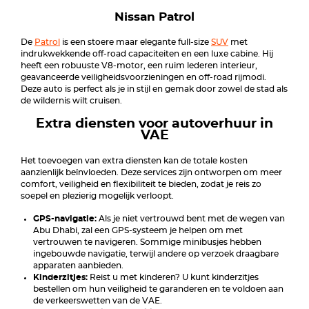
Nissan Patrol
De
Patrol
is een stoere maar elegante full-size
SUV
met
indrukwekkende off-road capaciteiten en een luxe cabine. Hij
heeft een robuuste V8-motor, een ruim lederen interieur,
geavanceerde veiligheidsvoorzieningen en off-road rijmodi.
Deze auto is perfect als je in stijl en gemak door zowel de stad als
de wildernis wilt cruisen.
Extra diensten voor autoverhuur in
VAE
Het toevoegen van extra diensten kan de totale kosten
aanzienlijk beïnvloeden. Deze services zijn ontworpen om meer
comfort, veiligheid en flexibiliteit te bieden, zodat je reis zo
soepel en plezierig mogelijk verloopt.
GPS-navigatie:
Als je niet vertrouwd bent met de wegen van
Abu Dhabi, zal een GPS-systeem je helpen om met
vertrouwen te navigeren. Sommige minibusjes hebben
ingebouwde navigatie, terwijl andere op verzoek draagbare
apparaten aanbieden.
Kinderzitjes:
Reist u met kinderen? U kunt kinderzitjes
bestellen om hun veiligheid te garanderen en te voldoen aan
de verkeerswetten van de VAE.