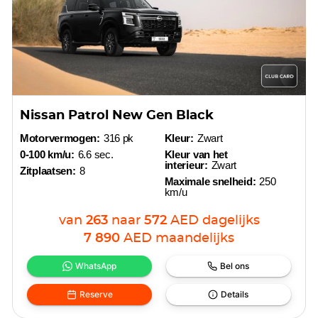
Nissan Patrol New Gen Black
Motorvermogen:
316 pk
Kleur:
Zwart
0-100 km/u:
6.6 sec.
Kleur van het
interieur:
Zwart
Zitplaatsen:
8
Maximale snelheid:
250
km/u
van
263
naar
572
AED
dagelijks
7 890
AED
maandelijks
WhatsApp
Bel ons
Reserve
Details