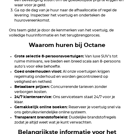
een bevestiging stuurt om de goedkoopste prijs te krijgen en
waar voor je geld.
Ga op de dag van je huur naar de afhaallocatie of regel de
levering. Inspecteer het voertuig en onderteken de
huurovereenkomst.
Ons team gidst je door de kenmerken van het voertuig, de
volledige huurinformatie en het terugbrengproces.
Waarom huren bij Octane
Grote selectie 8-persoonsvoertuigen:
Van luxe SUV's tot
ruime minivans, we bieden een breed scala aan 8-persoons
auto's voor elke behoefte.
Goed onderhouden vloot:
Al onze voertuigen krijgen
regelmatig onderhoud en worden gecontroleerd op
veiligheid en netheid.
Betaalbare prijzen:
Concurrerende tarieven zonder
verborgen kosten.
24/7 klantenservice:
Ons serviceteam staat 24/7 voor je
klaar.
Gemakkelijk online boeken:
Reserveer je voertuig snel via
ons gebruiksvriendelijke online systeem.
Transparant brandstofbeleid:
Duidelijke brandstofregels
zodat je altijd weet wat je kunt verwachten.
Belangrijkste informatie voor het