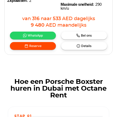
Zitplaatsen:
2
Maximale snelheid:
290
km/u
van
316
naar
533
AED
dagelijks
9 480
AED
maandelijks
WhatsApp
Bel ons
Reserve
Details
Hoe een Porsche Boxster
huren in Dubai met Octane
Rent
STAP 01