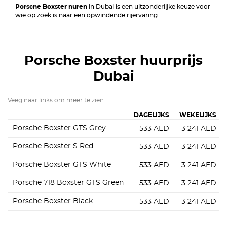
Porsche Boxster huren
in Dubai is een uitzonderlijke keuze voor
wie op zoek is naar een opwindende rijervaring.
Porsche Boxster
huurprijs
Dubai
Veeg naar links om meer te zien
DAGELIJKS
WEKELIJKS
Porsche Boxster GTS Grey
533
AED
3 241
AED
Porsche Boxster S Red
533
AED
3 241
AED
Porsche Boxster GTS White
533
AED
3 241
AED
Porsche 718 Boxster GTS Green
533
AED
3 241
AED
Porsche Boxster Black
533
AED
3 241
AED