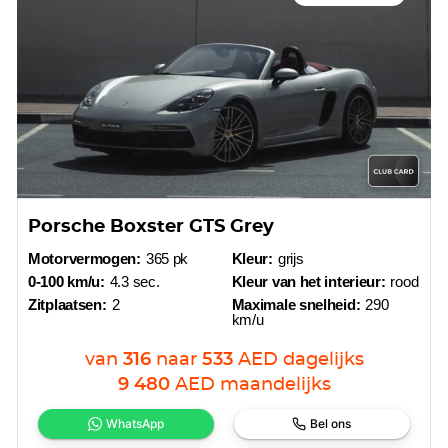
Porsche Boxster GTS Grey
Motorvermogen:
365 pk
Kleur:
grijs
0-100 km/u:
4.3 sec.
Kleur van het interieur:
rood
Zitplaatsen:
2
Maximale snelheid:
290
km/u
van
316
naar
533
AED
dagelijks
9 480
AED
maandelijks
WhatsApp
Bel ons