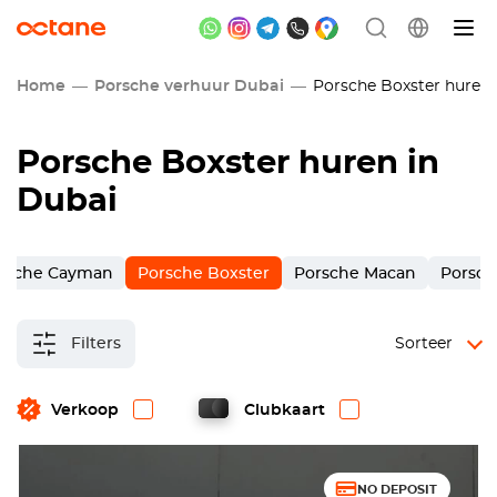
Home
Porsche verhuur Dubai
Porsche Boxster huren 
Porsche Boxster huren in
Dubai
rsche Cayman
Porsche Boxster
Porsche Macan
Porsc
Filters
Sorteer
Verkoop
Clubkaart
NO DEPOSIT