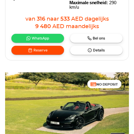
Maximale snelheid:
290
km/u
van
316
naar
533
AED
dagelijks
9 480
AED
maandelijks
WhatsApp
Bel ons
Reserve
Details
NO DEPOSIT