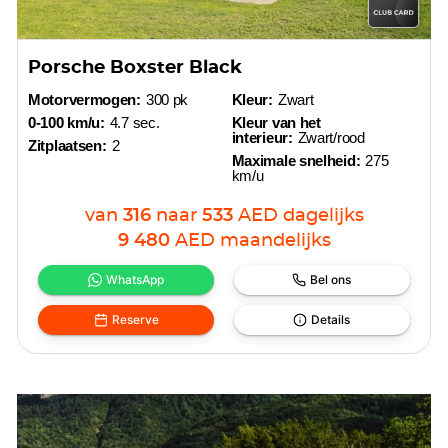
Porsche Boxster Black
Motorvermogen:
300 pk
Kleur:
Zwart
0-100 km/u:
4.7 sec.
Kleur van het
interieur:
Zwart/rood
Zitplaatsen:
2
Maximale snelheid:
275
km/u
van
316
naar
533
AED
dagelijks
9 480
AED
maandelijks
WhatsApp
Bel ons
Reserve
Details