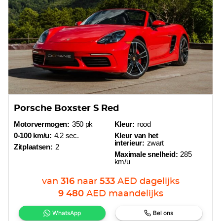
Porsche Boxster S Red
Motorvermogen:
350 pk
Kleur:
rood
0-100 km/u:
4.2 sec.
Kleur van het
interieur:
zwart
Zitplaatsen:
2
Maximale snelheid:
285
km/u
van
316
naar
533
AED
dagelijks
9 480
AED
maandelijks
WhatsApp
Bel ons