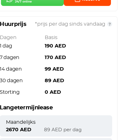
24/7 online
Huurprijs
*prijs per dag sinds vandaag
Dagen
Basis
1 dag
190
AED
7 dagen
170
AED
14 dagen
99
AED
30 dagen
89
AED
Storting
0
AED
Langetermijnlease
Maandelijks
2670
AED
89
AED
per dag