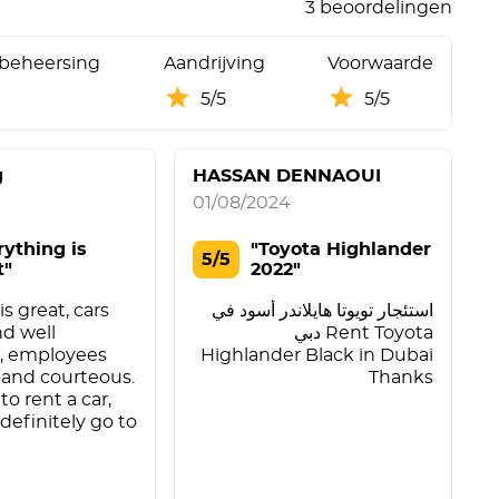
3 beoordelingen
beheersing
Aandrijving
Voorwaarde
5/5
5/5
g
HASSAN DENNAOUI
01/08/2024
rything is
"Toyota Highlander
5/5
t"
2022"
s great, cars
استئجار تويوتا هايلاندر أسود في
nd well
دبي Rent Toyota
, employees
Highlander Black in Dubai
y and courteous.
Thanks
to rent a car,
definitely go to