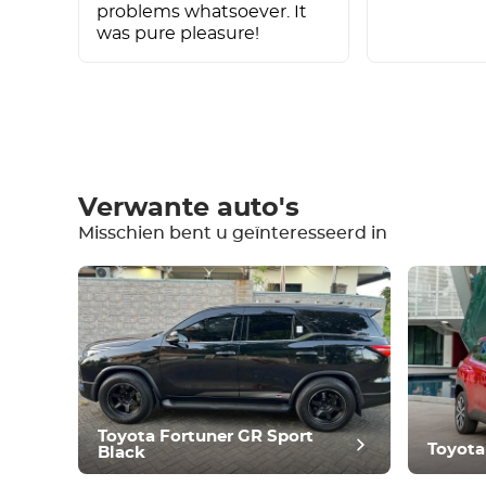
problems whatsoever. It
was pure pleasure!
Schrijf een review
Verwante auto's
Misschien bent u geïnteresseerd in
Uitrusting
Comfortabel
Klimaatbeheersing
Aandrijving
Voorwaarde
Toyota Fortuner GR Sport
Toyota
Black