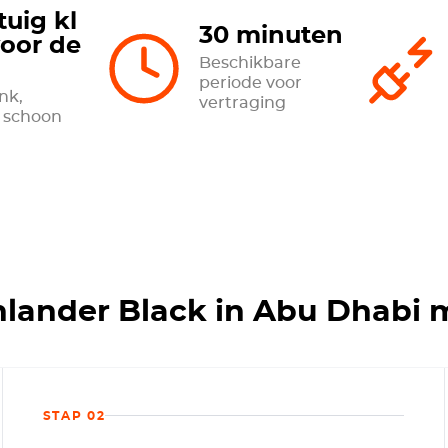
tuig kl
30 minuten
voor de
Beschikbare
periode voor
ank,
vertraging
t schoon
hlander Black in Abu Dhabi 
STAP 02