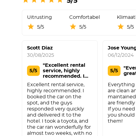
5/5
Uitrusting
Comfortabel
Klimaat
5/5
5/5
5/5
Scott Diaz
Jose Youn
30/08/2025
06/12/2024
"Excellent rental
"Eve
5/5
service, highly
5/5
grea
recommended. I
bo"
Excellent rental service,
Everything i
highly recommended. I
are clean a
booked the car on the
maintained
spot, and the guys
are friendl
responded very quickly
If you need 
and delivered it to the
you should 
hotel. I took a toyota, and
them!
the car ran wonderfully for
almost two weeks, with no