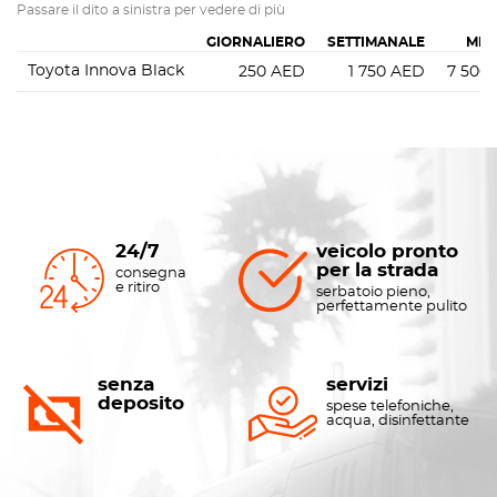
Passare il dito a sinistra per vedere di più
GIORNALIERO
SETTIMANALE
MEN
Toyota Innova Black
250
AED
1 750
AED
7 500
24/7
veicolo pronto
per la strada
consegna
e ritiro
serbatoio pieno,
perfettamente pulito
senza
servizi
deposito
spese telefoniche,
acqua, disinfettante