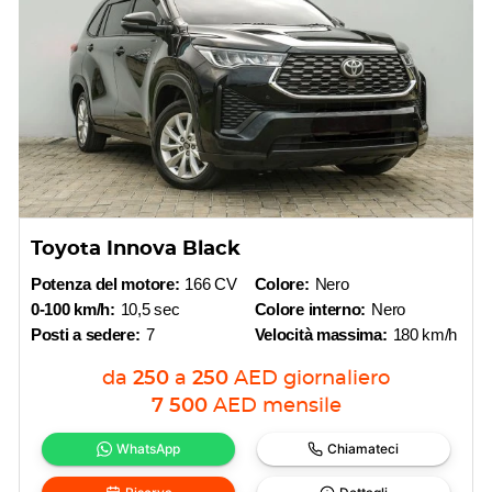
Toyota Innova Black
Potenza del motore:
166 CV
Colore:
Nero
0-100 km/h:
10,5 sec
Colore interno:
Nero
Posti a sedere:
7
Velocità massima:
180 km/h
da
250
a
250
AED
giornaliero
7 500
AED
mensile
WhatsApp
Chiamateci