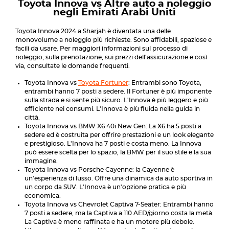
Toyota Innova vs Altre auto a noleggio
negli Emirati Arabi Uniti
Toyota Innova 2024 a Sharjah è diventata una delle
monovolume a noleggio più richieste. Sono affidabili, spaziose e
facili da usare. Per maggiori informazioni sul processo di
noleggio, sulla prenotazione, sui prezzi dell'assicurazione e così
via, consultate le domande frequenti.
Toyota Innova vs
Toyota Fortuner
: Entrambi sono Toyota,
entrambi hanno 7 posti a sedere. Il Fortuner è più imponente
sulla strada e si sente più sicuro. L'Innova è più leggero e più
efficiente nei consumi. L'Innova è più fluida nella guida in
città.
Toyota Innova vs BMW X6 40i New Gen: La X6 ha 5 posti a
sedere ed è costruita per offrire prestazioni e un look elegante
e prestigioso. L'Innova ha 7 posti e costa meno. La Innova
può essere scelta per lo spazio, la BMW per il suo stile e la sua
immagine.
Toyota Innova vs Porsche Cayenne: la Cayenne è
un'esperienza di lusso. Offre una dinamica da auto sportiva in
un corpo da SUV. L'Innova è un'opzione pratica e più
economica.
Toyota Innova vs Chevrolet Captiva 7-Seater: Entrambi hanno
7 posti a sedere, ma la Captiva a 110 AED/giorno costa la metà.
La Captiva è meno raffinata e ha un motore più debole.