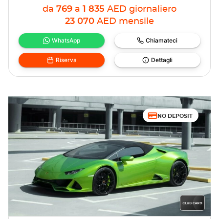
da
769
a
1 835
AED
giornaliero
23 070
AED
mensile
WhatsApp
Chiamateci
Riserva
Dettagli
NO DEPOSIT