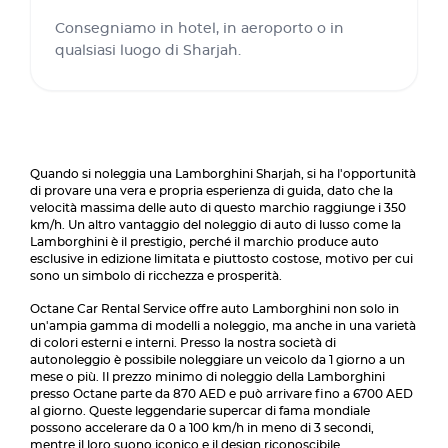
Consegniamo in hotel, in aeroporto o in
qualsiasi luogo di Sharjah.
Quando si noleggia una Lamborghini Sharjah, si ha l'opportunità
di provare una vera e propria esperienza di guida, dato che la
velocità massima delle auto di questo marchio raggiunge i 350
km/h. Un altro vantaggio del noleggio di auto di lusso come la
Lamborghini è il prestigio, perché il marchio produce auto
esclusive in edizione limitata e piuttosto costose, motivo per cui
sono un simbolo di ricchezza e prosperità.
Octane Car Rental Service offre auto Lamborghini non solo in
un'ampia gamma di modelli a noleggio, ma anche in una varietà
di colori esterni e interni. Presso la nostra società di
autonoleggio è possibile noleggiare un veicolo da 1 giorno a un
mese o più. Il prezzo minimo di noleggio della Lamborghini
presso Octane parte da 870 AED e può arrivare fino a 6700 AED
al giorno. Queste leggendarie supercar di fama mondiale
possono accelerare da 0 a 100 km/h in meno di 3 secondi,
mentre il loro suono iconico e il design riconoscibile