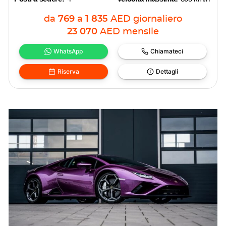
da
769
a
1 835
AED
giornaliero
23 070
AED
mensile
WhatsApp
Chiamateci
Riserva
Dettagli