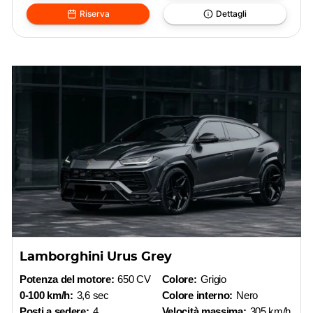
Riserva
Dettagli
Lamborghini Urus Grey
Potenza del motore:
650 CV
Colore:
Grigio
0-100 km/h:
3,6 sec
Colore interno:
Nero
Posti a sedere:
4
Velocità massima:
305 km/h