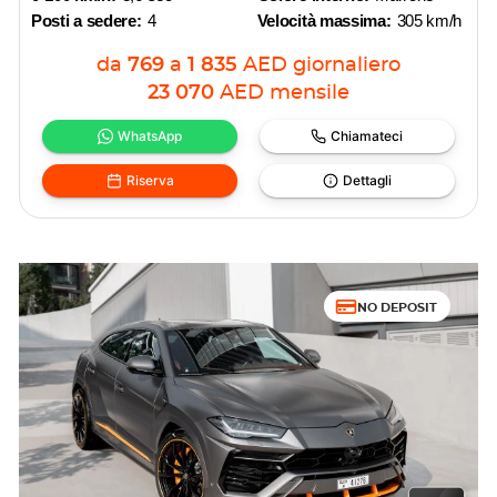
Posti a sedere:
4
Velocità massima:
305 km/h
da
769
a
1 835
AED
giornaliero
23 070
AED
mensile
WhatsApp
Chiamateci
Riserva
Dettagli
NO DEPOSIT