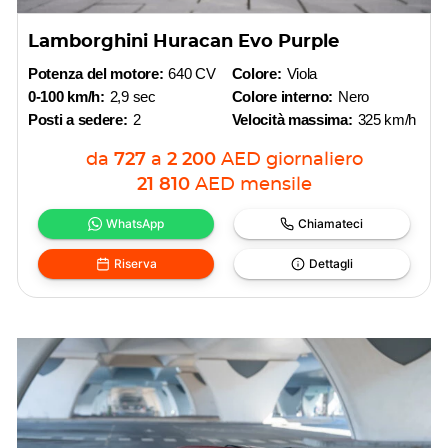
Lamborghini Huracan Evo Purple
Potenza del motore:
640 CV
Colore:
Viola
0-100 km/h:
2,9 sec
Colore interno:
Nero
Posti a sedere:
2
Velocità massima:
325 km/h
da
727
a
2 200
AED
giornaliero
21 810
AED
mensile
WhatsApp
Chiamateci
Riserva
Dettagli