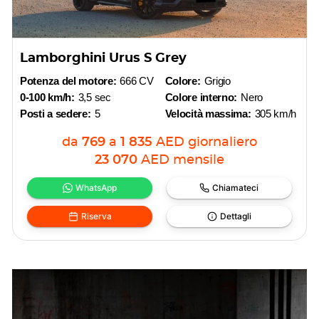
Lamborghini Urus S Grey
Potenza del motore:
666 CV
Colore:
Grigio
0-100 km/h:
3,5 sec
Colore interno:
Nero
Posti a sedere:
5
Velocità massima:
305 km/h
da
769
a
1 835
AED
giornaliero
23 070
AED
mensile
WhatsApp
Chiamateci
Riserva
Dettagli