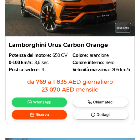
Lamborghini Urus Carbon Orange
Potenza del motore:
650 CV
Colore:
arancione
0-100 km/h:
3,6 sec
Colore interno:
nero
Posti a sedere:
4
Velocità massima:
305 km/h
da
769
a
1 835
AED
giornaliero
23 070
AED
mensile
WhatsApp
Chiamateci
Riserva
Dettagli