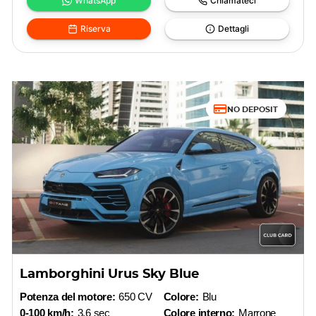
WhatsApp
Chiamateci
Riserva
Dettagli
NO DEPOSIT
Lamborghini Urus Sky Blue
Potenza del motore:
650 CV
Colore:
Blu
0-100 km/h:
3,6 sec
Colore interno:
Marrone