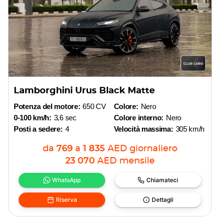
Lamborghini Urus Black Matte
Potenza del motore:
650 CV
Colore:
Nero
0-100 km/h:
3,6 sec
Colore interno:
Nero
Posti a sedere:
4
Velocità massima:
305 km/h
da
769
a
1 835
AED
giornaliero
23 070
AED
mensile
WhatsApp
Chiamateci
Riserva
Dettagli