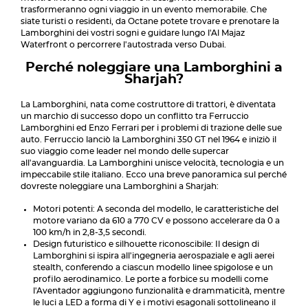
trasformeranno ogni viaggio in un evento memorabile. Che
siate turisti o residenti, da Octane potete trovare e prenotare la
Lamborghini dei vostri sogni e guidare lungo l'Al Majaz
Waterfront o percorrere l'autostrada verso Dubai.
Perché noleggiare una Lamborghini a
Sharjah?
La Lamborghini, nata come costruttore di trattori, è diventata
un marchio di successo dopo un conflitto tra Ferruccio
Lamborghini ed Enzo Ferrari per i problemi di trazione delle sue
auto. Ferruccio lanciò la Lamborghini 350 GT nel 1964 e iniziò il
suo viaggio come leader nel mondo delle supercar
all'avanguardia. La Lamborghini unisce velocità, tecnologia e un
impeccabile stile italiano. Ecco una breve panoramica sul perché
dovreste noleggiare una Lamborghini a Sharjah:
Motori potenti: A seconda del modello, le caratteristiche del
motore variano da 610 a 770 CV e possono accelerare da 0 a
100 km/h in 2,8-3,5 secondi.
Design futuristico e silhouette riconoscibile: Il design di
Lamborghini si ispira all'ingegneria aerospaziale e agli aerei
stealth, conferendo a ciascun modello linee spigolose e un
profilo aerodinamico. Le porte a forbice su modelli come
l'Aventador aggiungono funzionalità e drammaticità, mentre
le luci a LED a forma di Y e i motivi esagonali sottolineano il