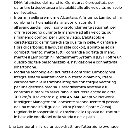
DNA futuristico del marchio. Ogni curva è progettata per
garantire la deportanza e la stabilità alle alte velocità, non solo
per l'estetica.
Interni in pelle premium e Alcantara: All'interno, Lamborghini
combina l'artigianalità italiana con un comfort
all'avanguardia. I sedili sono profondamente sagomati per
offrire sostegno durante le manovre ad alta velocità, pur
rimanendo comodi per i lunghi viaggi. L'abitacolo è
caratterizzato da finiture di alta qualità in pelle, Alcantara e
fibra di carbonio. Il layout in stile cockpit, ispirato ai jet da
combattimento, mette tutti i comandi a portata di mano,
mentre il Lamborghini Infotainment System II (LIS II) offre un
quadro digitale personalizzabile, navigazione e connettività
smartphone.
Moderne tecnologie di sicurezza e controllo: Lamborghini
integra sistemi avanzati come lo sterzo dinamico, i freni
carboceramici e la trazione integrale con torque vectoring
per una gestione precisa. L'aerodinamica adattiva e il
controllo di stabilità assicurano la sicurezza anche ad oltre
300 km/h. Il selettore di guida ANIMA (Adaptive Network
Intelligent Management) consente al conducente di passare
da una modalità di guida all'altra (Strada, Sport e Corsa)
regolando le sospensioni, la trazione e la risposta del motore
in base alle condizioni della strada o della pista.
Una Lamborghini vi garantisce di attirare l'attenzione ovunque