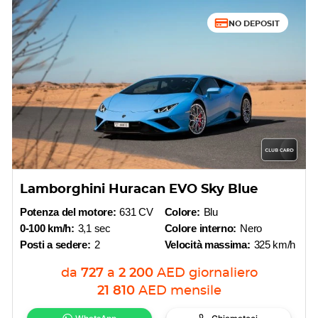
NO DEPOSIT
Lamborghini Huracan EVO Sky Blue
Potenza del motore:
631 CV
Colore:
Blu
0-100 km/h:
3,1 sec
Colore interno:
Nero
Posti a sedere:
2
Velocità massima:
325 km/h
da
727
a
2 200
AED
giornaliero
21 810
AED
mensile