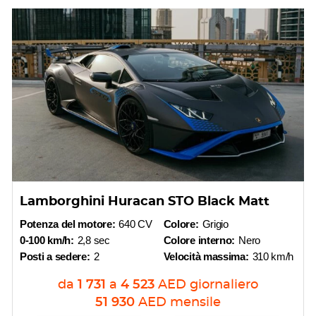
Lamborghini Huracan STO Black Matt
Potenza del motore:
640 CV
Colore:
Grigio
0-100 km/h:
2,8 sec
Colore interno:
Nero
Posti a sedere:
2
Velocità massima:
310 km/h
da
1 731
a
4 523
AED
giornaliero
51 930
AED
mensile