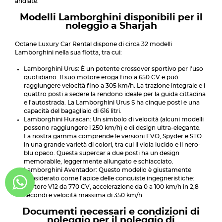
andiate.
Modelli Lamborghini disponibili per il
noleggio a Sharjah
Octane Luxury Car Rental dispone di circa 32 modelli
Lamborghini nella sua flotta, tra cui:
Lamborghini Urus: È un potente crossover sportivo per l'uso
quotidiano. Il suo motore eroga fino a 650 CV e può
raggiungere velocità fino a 305 km/h. La trazione integrale e i
quattro posti a sedere la rendono ideale per la guida cittadina
e l'autostrada. La Lamborghini Urus S ha cinque posti e una
capacità del bagagliaio di 616 litri.
Lamborghini Huracan: Un simbolo di velocità (alcuni modelli
possono raggiungere i 250 km/h) e di design ultra-elegante.
La nostra gamma comprende le versioni EVO, Spyder e STO
in una grande varietà di colori, tra cui il viola lucido e il nero-
blu opaco. Questa supercar a due posti ha un design
memorabile, leggermente allungato e schiacciato.
Lamborghini Aventador: Questo modello è giustamente
considerato come l'apice delle conquiste ingegneristiche:
motore V12 da 770 CV, accelerazione da 0 a 100 km/h in 2,8
secondi e velocità massima di 350 km/h.
Documenti necessari e condizioni di
noleggio per il noleggio di