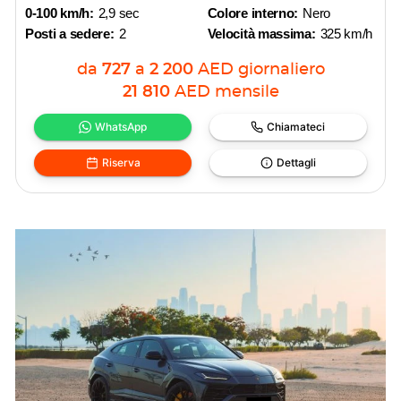
0-100 km/h:
2,9 sec
Colore interno:
Nero
Posti a sedere:
2
Velocità massima:
325 km/h
da
727
a
2 200
AED
giornaliero
21 810
AED
mensile
WhatsApp
Chiamateci
Riserva
Dettagli