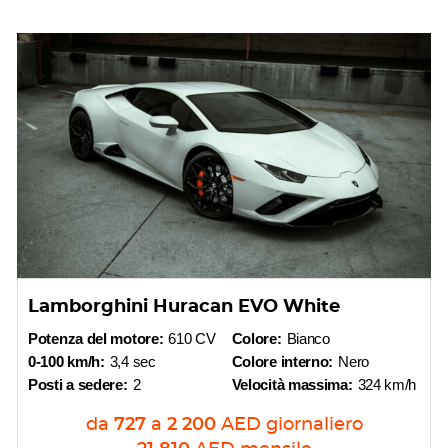
Lamborghini Huracan EVO White
Potenza del motore:
610 CV
Colore:
Bianco
0-100 km/h:
3,4 sec
Colore interno:
Nero
Posti a sedere:
2
Velocità massima:
324 km/h
da
727
a
2 200
AED
giornaliero