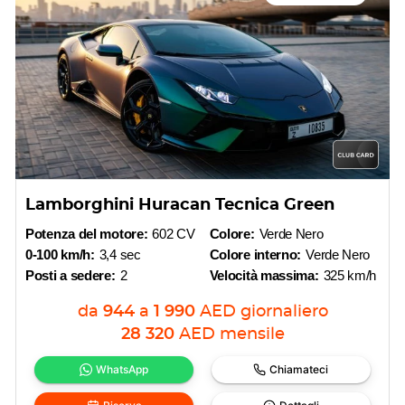
Lamborghini Huracan Tecnica Green
Potenza del motore:
602 CV
Colore:
Verde Nero
0-100 km/h:
3,4 sec
Colore interno:
Verde Nero
Posti a sedere:
2
Velocità massima:
325 km/h
da
944
a
1 990
AED
giornaliero
28 320
AED
mensile
WhatsApp
Chiamateci