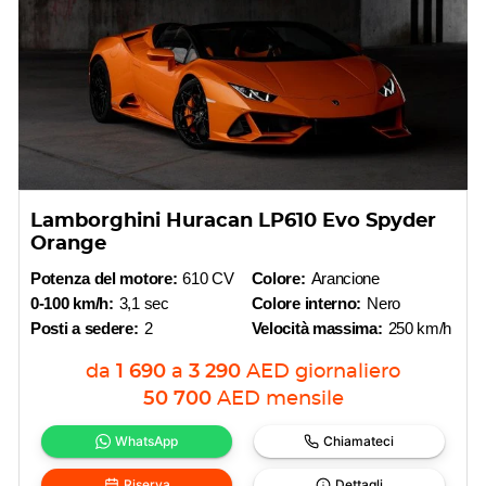
Lamborghini Huracan LP610 Evo Spyder
Orange
Potenza del motore:
610 CV
Colore:
Arancione
0-100 km/h:
3,1 sec
Colore interno:
Nero
Posti a sedere:
2
Velocità massima:
250 km/h
da
1 690
a
3 290
AED
giornaliero
50 700
AED
mensile
WhatsApp
Chiamateci
Riserva
Dettagli