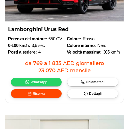
Lamborghini Urus Red
Potenza del motore:
650 CV
Colore:
Rosso
0-100 km/h:
3,6 sec
Colore interno:
Nero
Posti a sedere:
4
Velocità massima:
305 km/h
da
769
a
1 835
AED
giornaliero
23 070
AED
mensile
WhatsApp
Chiamateci
Riserva
Dettagli