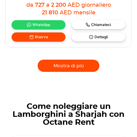
da
727
a
2 200
AED
giornaliero
21 810
AED
mensile
WhatsApp
Chiamateci
Riserva
Dettagli
Mostra di più
Come noleggiare un
Lamborghini a Sharjah con
Octane Rent