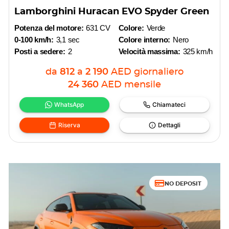
Lamborghini Huracan EVO Spyder Green
Potenza del motore:
631 CV
Colore:
Verde
0-100 km/h:
3,1 sec
Colore interno:
Nero
Posti a sedere:
2
Velocità massima:
325 km/h
da
812
a
2 190
AED
giornaliero
24 360
AED
mensile
WhatsApp
Chiamateci
Riserva
Dettagli
NO DEPOSIT