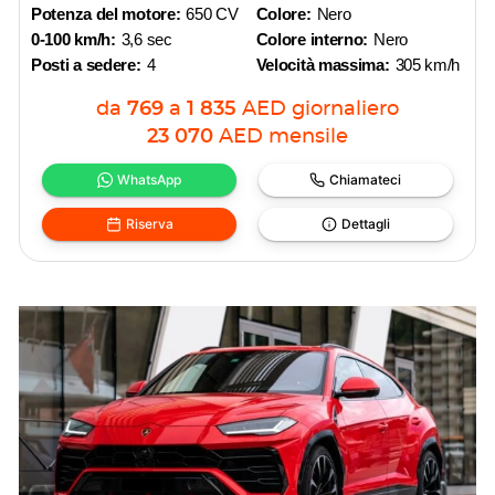
Potenza del motore:
650 CV
Colore:
Nero
0-100 km/h:
3,6 sec
Colore interno:
Nero
Posti a sedere:
4
Velocità massima:
305 km/h
da
769
a
1 835
AED
giornaliero
23 070
AED
mensile
WhatsApp
Chiamateci
Riserva
Dettagli