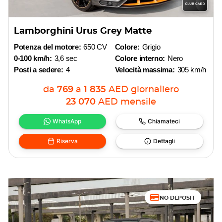
Lamborghini Urus Grey Matte
Potenza del motore:
650 CV
Colore:
Grigio
0-100 km/h:
3,6 sec
Colore interno:
Nero
Posti a sedere:
4
Velocità massima:
305 km/h
da
769
a
1 835
AED
giornaliero
23 070
AED
mensile
WhatsApp
Chiamateci
Riserva
Dettagli
NO DEPOSIT