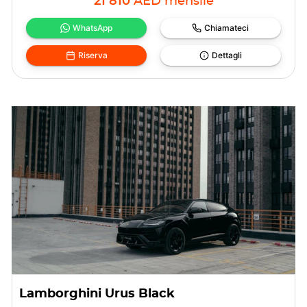
21 810
AED
mensile
WhatsApp
Chiamateci
Riserva
Dettagli
Lamborghini Urus Black