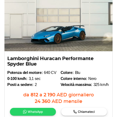
Lamborghini Huracan Performante
Spyder Blue
Potenza del motore:
640 CV
Colore:
Blu
0-100 km/h:
3,1 sec
Colore interno:
Nero
Posti a sedere:
2
Velocità massima:
325 km/h
da
812
a
2 190
AED
giornaliero
24 360
AED
mensile
WhatsApp
Chiamateci