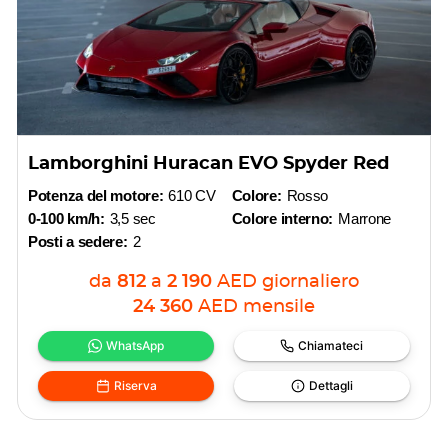
Lamborghini Huracan EVO Spyder Red
Potenza del motore:
610 CV
Colore:
Rosso
0-100 km/h:
3,5 sec
Colore interno:
Marrone
Posti a sedere:
2
da
812
a
2 190
AED
giornaliero
24 360
AED
mensile
WhatsApp
Chiamateci
Riserva
Dettagli