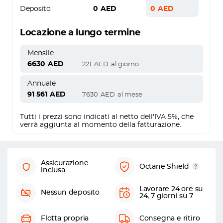
Deposito
0
AED
0
AED
Locazione a lungo termine
Mensile
6630
AED
221
AED
al giorno
Annuale
91 561
AED
7630
AED
al mese
Tutti i prezzi sono indicati al netto dell'IVA 5%, che
verrà aggiunta al momento della fatturazione.
Assicurazione
Octane Shield
inclusa
Lavorare 24 ore su
Nessun deposito
24, 7 giorni su 7
Flotta propria
Consegna e ritiro