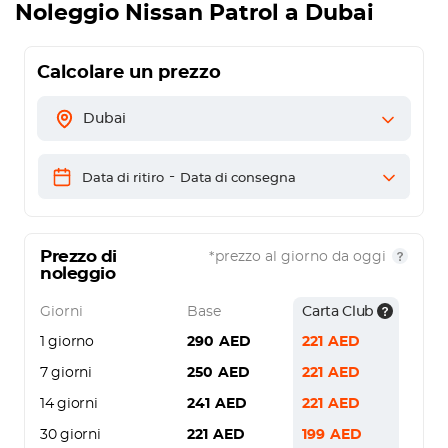
Noleggio Nissan Patrol a Dubai
Calcolare un prezzo
Dubai
-
Data di ritiro
Data di consegna
Prezzo di
*prezzo al giorno da oggi
noleggio
Giorni
Base
Carta Club
1 giorno
290
AED
221
AED
7 giorni
250
AED
221
AED
14 giorni
241
AED
221
AED
30 giorni
221
AED
199
AED