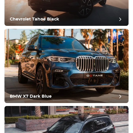
Confortevole
Controllo del clima
Guida
Chevrolet Tahoe Black
Condizione
BMW X7 Dark Blue
recensione del post