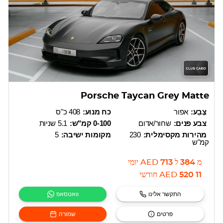
Porsche Taycan Grey Matte
צֶבַע:
אפור
כח מנוע:
408 כ"ס
צבע פנים:
שחור/אדום
0-100 קמ"ש:
5.1 שניות
מהירות מקסימלית:
230
מקומות ישיבה:
5
קמ"ש
מ
384
ל
713
AED
יומי
11 520
AED
חודשי
התקשר אלינו
וואטסאפ
פרטים
שמורה