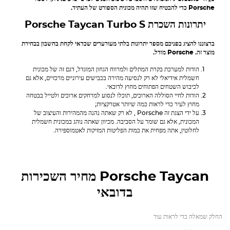
Porsche
כדי להבטיח שזו תהיה מכונית הספורט של העתיד.
יתרונות השכרת
S
Porsche Taycan Turbo
ברצוננו להציג בפניכם מספר יתרונות בלתי מעורערים שכדאי לקחת בחשבון בבחירת
מוצר זה.
Porsche
מודל.
הודות למערכת בקרת המתלים ולמרווח הגחון המוגדל, דגם זה של מכונית
חשמלית אידיאלי לא רק לנסיעה מהירה בכבישים עירוניים מרכזיים, אלא גם
לכיבוש השטחים הפתוחים מחוץ לדובאי.
הודות לחיי הסוללה הארוכים, תוכלו לנסוע למרחקים ארוכים ולטייל בבטחה
מחוץ לעיר כדי לראות כמה שיותר אטרקציות;
על ידי הצגת זה
Porsche
, לא רק שאתה נהנה מהמהירות והעיצוב של
המכונית, אלא גם שומר על הסביבה. מכיוון שאתה נוהג במכונית חשמלית
לחלוטין, אתה מפחית את כמות הפליטות המזיקות לאטמוספירה.
Porsche Taycan
מחיר השכירות
בדובאי
החלק שמאלה כדי לראות עוד