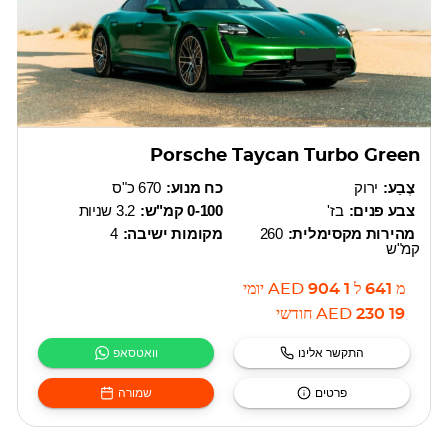
Porsche Taycan Turbo Green
צֶבַע:
ירוק
כח מנוע:
670 כ"ס
צבע פנים:
בז'
0-100 קמ"ש:
3.2 שניות
מהירות מקסימלית:
260
מקומות ישיבה:
4
קמ"ש
מ
641
ל
1 904
AED
יומי
19 230
AED
חודשי
התקשר אלינו
וואטסאפ
פרטים
שמורה