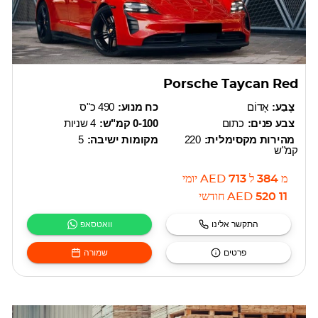
Porsche Taycan Red
צֶבַע:
אָדוֹם
כח מנוע:
490 כ"ס
צבע פנים:
כתום
0-100 קמ"ש:
4 שניות
מהירות מקסימלית:
220
מקומות ישיבה:
5
קמ"ש
מ
384
ל
713
AED
יומי
11 520
AED
חודשי
התקשר אלינו
וואטסאפ
פרטים
שמורה