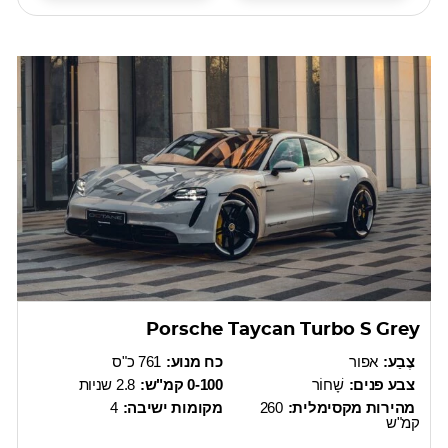
Porsche Taycan Turbo S Grey
צֶבַע:
אפור
כח מנוע:
761 כ"ס
צבע פנים:
שָׁחוֹר
0-100 קמ"ש:
2.8 שניות
מהירות מקסימלית:
260
מקומות ישיבה:
4
קמ"ש