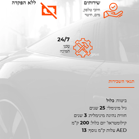
שירותים
ללא הפקדה
חיובי טלפון,
מים, חיטוי
24/7
טֶכנִי
תמיכה
תנאי השכירות
ביטוח:
כלול
גיל מינימלי:
25
שנים
חווית נהיגה מינימלית:
3
שנים
קילומטראז' יום כלול:
200
ק"מ
AED
עלות ק"מ נוסף:
13