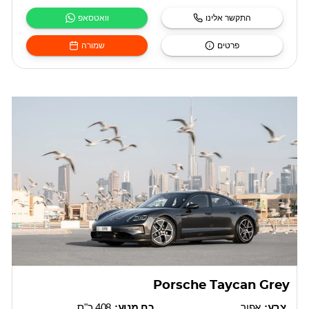
התקשר אלינו
וואטסאפ
פרטים
שמורה
Porsche Taycan Grey
צֶבַע:
אפור
כח מנוע:
408 כ"ס