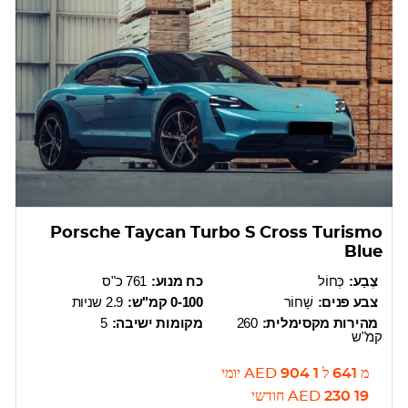
Porsche Taycan Turbo S Cross Turismo
Blue
צֶבַע:
כְּחוֹל
כח מנוע:
761 כ"ס
צבע פנים:
שָׁחוֹר
0-100 קמ"ש:
2.9 שניות
מהירות מקסימלית:
260
מקומות ישיבה:
5
קמ"ש
מ
641
ל
1 904
AED
יומי
19 230
AED
חודשי