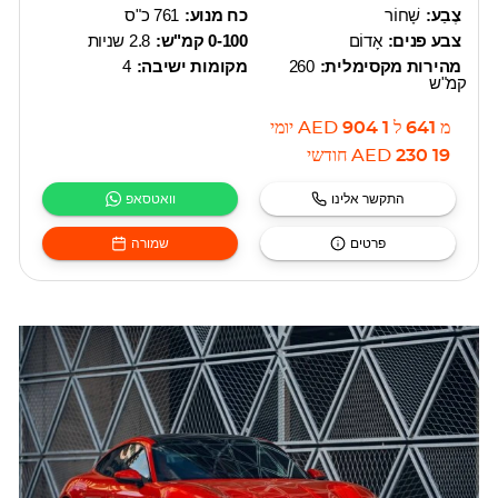
צֶבַע:
שָׁחוֹר
כח מנוע:
761 כ"ס
צבע פנים:
אָדוֹם
0-100 קמ"ש:
2.8 שניות
מהירות מקסימלית:
260
מקומות ישיבה:
4
קמ"ש
מ
641
ל
1 904
AED
יומי
19 230
AED
חודשי
התקשר אלינו
וואטסאפ
פרטים
שמורה