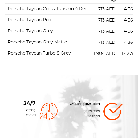
יומי
Porsche Taycan Cross Turismo 4 Red
713
AED
4 361
Porsche Taycan Red
713
AED
4 361
Porsche Taycan Grey
713
AED
4 361
Porsche Taycan Grey Matte
713
AED
4 361
Porsche Taycan Turbo S Grey
1 904
AED
12 278
24/7
רכב מוכן לכביש
מְסִירָה
מיכל מלא,
ואיסוף
נקי לגמרי