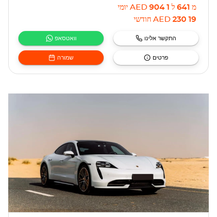
מ
641
ל
1 904
AED
יומי
19 230
AED
חודשי
התקשר אלינו
וואטסאפ
פרטים
שמורה