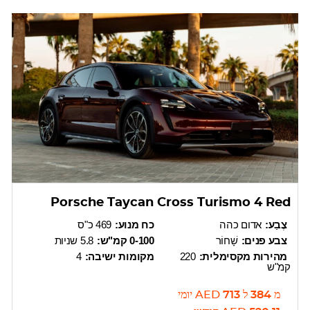
Porsche Taycan Cross Turismo 4 Red
צֶבַע:
אדום כהה
כח מנוע:
469 כ"ס
צבע פנים:
שָׁחוֹר
0-100 קמ"ש:
5.8 שניות
מהירות מקסימלית:
220
מקומות ישיבה:
4
קמ"ש
מ
384
ל
713
AED
יומי