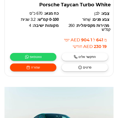
Porsche Taycan Turbo White
צֶבַע:
לבן
כח מנוע:
670 כ"ס
צבע פנים:
שָׁחוֹר
0-100 קמ"ש:
3.2 שניות
מהירות מקסימלית:
260
מקומות ישיבה:
4
קמ"ש
מ
641
ל
1 904
AED
יומי
19 230
AED
חודשי
התקשר אלינו
וואטסאפ
פרטים
שמורה