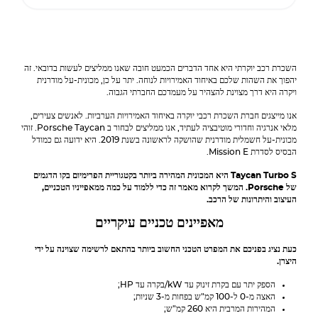
השכרת רכב יוקרתי היא אחד הדברים הכמעט חובה שאנו ממליצים לעשות בדובאי. זה
יהפוך את השהות שלכם באיחוד האמירויות לנוחה. יתר על כן, מכונית-על מודרנית
ויקרה היא דרך מצוינת להצהיר על מעמדכם החברתי הגבוה.
אנו מייצגים חברת השכרת רכבי יוקרה באיחוד האמירויות הערביות. לאנשים צעירים,
מלאי אנרגיה וחדורי מוטיבציה לעתיד, אנו ממליצים לבחור ב
Porsche Taycan
. זוהי
מכונית-על חשמלית מודרנית שהושקה לראשונה בשנת 2019. היא ידועה גם כמודל
הבסיס לסדרת Mission E.
Taycan Turbo S היא המכונית המהירה ביותר בקטגוריית הפרימיום בקו הדגמים
של
Porsche
. המשך לקרוא מאמר זה כדי ללמוד על כמה ממאפייניו הטכניים,
העיצוב והיתרונות של הרכב.
מאפיינים טכניים עיקריים
כעת נציג בפניכם את המפרט הטכני החשוב ביותר בהתאם לרשימה שצוינה על ידי
היצרן.
הספק יתר עם בקרת זינוק עד kW/בקרה עד HP;
האצה מ-0 ל-100 קמ"ש בפחות מ-3 שניות;
המהירות המרבית היא 260 קמ"ש;