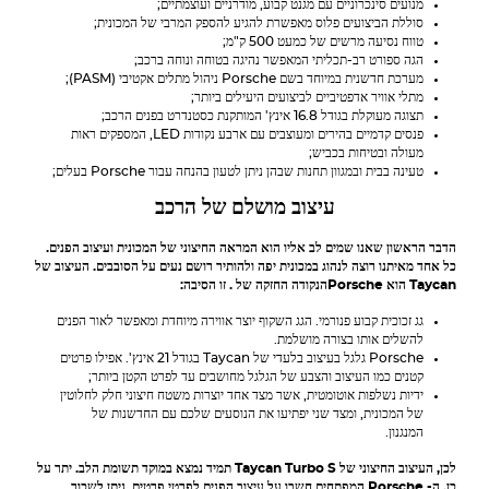
מנועים סינכרוניים עם מגנט קבוע, מודרניים ועוצמתיים;
סוללת הביצועים פלוס מאפשרת להגיע להספק המרבי של המכונית;
טווח נסיעה מרשים של כמעט 500 ק"מ;
הגה ספורט רב-תכליתי המאפשר נהיגה בטוחה ונוחה ברכב;
מערכת חדשנית במיוחד בשם
Porsche
ניהול מתלים אקטיבי (PASM);
מתלי אוויר אדפטיביים לביצועים היעילים ביותר;
תצוגה מעוקלת בגודל 16.8 אינץ' המותקנת כסטנדרט בפנים הרכב;
פנסים קדמיים בהירים ומעוצבים עם ארבע נקודות LED, המספקים ראות
מעולה ובטיחות בכביש;
טעינה בבית ובמגוון תחנות שבהן ניתן לטעון בהנחה עבור
Porsche
בעלים;
עיצוב מושלם של הרכב
הדבר הראשון שאנו שמים לב אליו הוא המראה החיצוני של המכונית ועיצוב הפנים.
כל אחד מאיתנו רוצה לנהוג במכונית יפה ולהותיר רושם נעים על הסובבים. העיצוב של
Taycan הוא
Porsche
הנקודה החזקה של . זו הסיבה:
גג זכוכית קבוע פנורמי. הגג השקוף יוצר אווירה מיוחדת ומאפשר לאור הפנים
להשלים אותו בצורה מושלמת.
Porsche
גלגל בעיצוב בלעדי של Taycan בגודל 21 אינץ'. אפילו פרטים
קטנים כמו העיצוב והצבע של הגלגל מחושבים עד לפרט הקטן ביותר;
ידיות נשלפות אוטומטית, אשר מצד אחד יוצרות משטח חיצוני חלק לחלוטין
של המכונית, ומצד שני יפתיעו את הנוסעים שלכם עם החדשנות של
המנגנון.
לכן, העיצוב החיצוני של Taycan Turbo S תמיד נמצא במוקד תשומת הלב. יתר על
כן, ה-
Porsche
המפתחים חשבו על עיצוב הפנים לפרטי פרטים. ניתן לשכור