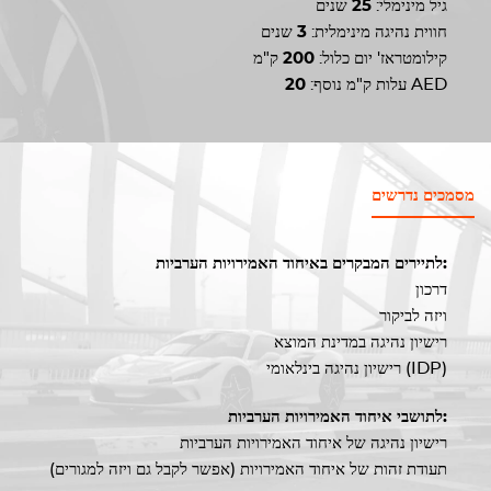
גיל מינימלי:
25
שנים
חווית נהיגה מינימלית:
3
שנים
קילומטראז' יום כלול:
200
ק"מ
AED
עלות ק"מ נוסף:
20
מסמכים נדרשים
לתיירים המבקרים באיחוד האמירויות הערביות:
דרכון
ויזה לביקור
רישיון נהיגה במדינת המוצא
רישיון נהיגה בינלאומי (IDP)
לתושבי איחוד האמירויות הערביות:
רישיון נהיגה של איחוד האמירויות הערביות
תעודת זהות של איחוד האמירויות (אפשר לקבל גם ויזה למגורים)