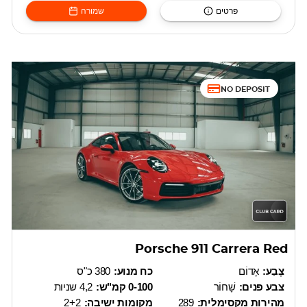
פרטים
שמורה
NO DEPOSIT
Porsche 911 Carrera Red
צֶבַע:
אָדוֹם
כח מנוע:
380 כ"ס
צבע פנים:
שָׁחוֹר
0-100 קמ"ש:
4,2 שניות
מהירות מקסימלית:
289
מקומות ישיבה:
2+2