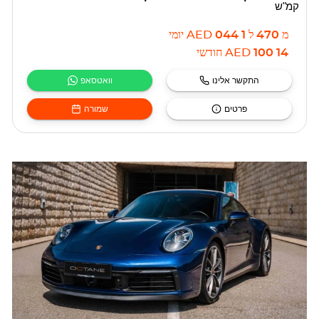
קמ"ש
מ
470
ל
1 044
AED
יומי
14 100
AED
חודשי
התקשר אלינו
וואטסאפ
פרטים
שמורה