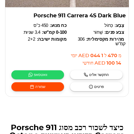
Porsche 911 Carrera 4S Dark Blue
צֶבַע:
כְּחוֹל
כח מנוע:
450 כ"ס
צבע פנים:
שָׁחוֹר
0-100 קמ"ש:
3.4 שניות
מהירות מקסימלית:
306
מקומות ישיבה:
2+2
קמ"ש
מ
470
ל
1 044
AED
יומי
14 100
AED
חודשי
התקשר אלינו
וואטסאפ
פרטים
שמורה
כיצד לשכור רכב מסוג Porsche 911