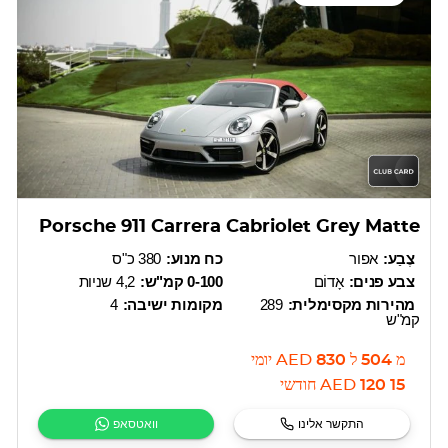
Porsche 911 Carrera Cabriolet Grey Matte
צֶבַע:
אפור
כח מנוע:
380 כ"ס
צבע פנים:
אָדוֹם
0-100 קמ"ש:
4,2 שניות
מהירות מקסימלית:
289
מקומות ישיבה:
4
קמ"ש
מ
504
ל
830
AED
יומי
15 120
AED
חודשי
התקשר אלינו
וואטסאפ