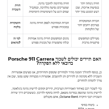
חוויה נינוחה יותר
חוויה מדהימה לחובבי נהיגה,
חווית
בנסיעות ארוכות, שכן
שמעריכים נסיעה מלהיבה, ובמקביל
השכרה
רעש המנוע נמוך יותר
שמים דגש על השימושיות היומיומית
חברות המתמקדות
חברות המחויבות לספק חוויות נהיגה
התמקדות
בצרכים רחבים יותר
במכוניות ספורט
בלקוח
של הלקוחות
מטיילים המחפשים
נהגים המחפשים חוויית נהיגה אמיתית
למי זה
פרקטיות מרבית
ובלתי מתפשרת של מכונית ספורט
מתאים?
האם תיירים יכולים לשכור
Porsche 911 Carrera
בדובאי ללא הפקדה?
כן, בנוסף לתהליך הזמנה מהיר ולמחירים שקופים ותחרותיים, אנו מציעים אפשרויות
השכרה ללא מקדמה הן לתיירים והן לתושבים. אפשרות זו מבטיחה שקט נפשי, שכן אין
צורך להמתין להחזרים.
כדי לשכור רכב באיחוד האמירויות הערביות, תיירים זקוקים לרישיון נהיגה בינלאומי,
לרישיון נהיגה שהונפק במדינת מוצאם, לוויזה בתוקף ולדרכון. כששוכרים דרך שירות
השכרת רכבי היוקרה Octane Rent, אתם מקבלים:
ביטוח בסיסי