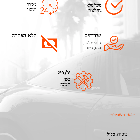
מְסִירָה
מיכל מלא,
ואיסוף
נקי לגמרי
שירותים
ללא הפקדה
חיובי טלפון,
מים, חיטוי
24/7
טֶכנִי
תמיכה
תנאי השכירות
ביטוח:
כלול