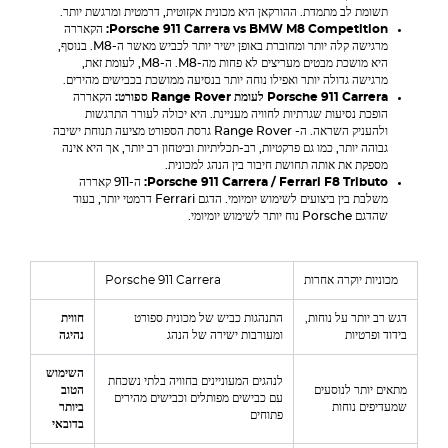
תשומת לב מתמדת. ההורקאן היא מכונית אקזוטית, דרמטית ומרגשת יותר.
M8 Competition
BMW
vs
Porsche 911 Carrera
:
הקאררה
מרגישה קלה יותר ומחוברת באופן ישיר יותר לכביש מאשר ה-M8. בנוסף,
היא מושכת מבטים מעריצים לא פחות מה-M8. ה-M8, לעומת זאת,
מרגישה גדולה יותר ואפילו נוחה יותר בנסיעה ממושכת בכבישים מהירים.
Porsche 911 Carrera
לעומת
Range Rover
ספורט:
הקאררה
הופכת נסיעות שגרתיות לחוויה מעניינת. היא יכולה לעורר התרגשות
ולהעניק השראה. ה-
Range Rover
גרסת הספורט מציעה תנוחת ישיבה
גבוהה יותר, כמו גם פרקטיות, רב-תכליתיות וביטחון רב יותר, אך היא אינה
מספקת את אותה תחושת חיבור בין הנהג למכונית.
Ferrari F8 Tributo
/
Porsche 911 Carrera
:
ה-911 קאררה
משלבת בין ביצועים לשימוש יומיומי. הדגם Ferrari דרמטי יותר, בעוד
שהדגם Porsche נוח יותר לשימוש יומיומי.
מכוניות יוקרה אחרות
Porsche 911 Carrera
דגש רב יותר על נוחות,
התנהגות כביש של מכונית ספורט
חווית
בידוד ופרטיות
ומעורבות ישירה של הנהג
נהיגה
השימוש
לנהגים המעוניינים בחוויה בלתי נשכחת
מתאים יותר לנוסעים
הטוב
עם כבישים מפותלים וכבישים מהירים
שמעדיפים נוחות
ביותר
פתוחים
בדובאי