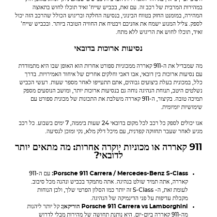
במהירות המרבית של רכב זה. עם זאת, בכביש שייח' זאיד תוכלו לחוש בתאוצה
המהירה, במומנט החזק בטווח הבינוני, בנסיעה החלקה ובריגוש הכולל שהרכב הזה יכול
לספק. צליל המנוע ישמח את אוזניכם ויבטיח את החוויה הטובה ביותר. ובכביש שייח'
זאיד, תוכלו לחוש את הריגוש ללא מתח.
נסיעות ארוכות בדובאי
מה שמבדיל את ה-911 קאררה ממכוניות ספורט אחרות הוא האופן שבו היא מתמודדת
עם נסיעות ארוכות בין דובאי, אבו דאבי וחלקים אחרים של איחוד האמירויות. בדרך
כלל, במכונית בעלת ביצועים גבוהים, אתם תתעייפו לאחר מספר שעות. רעשי הכביש
נשלטים היטב, תנוחת הנהיגה נוחה גם בנסיעות ארוכות יותר, ומושב הנוסעים מספק
תמיכה טובה. בקיצור, ה-911 קאררה משלבת את התכונות של מכונית ספורט עם
שימושיות יומיומית.
אנו יכולים לספק כל רכב לכל מקום בדובאי 24 שעות ביממה, 7 ימים בשבוע. כל רכב
מגיע לאחר שעבר תחזוקה קפדנית, עם מיכל דלק מלא, נקי ומוכן לנסיעה.
911 קאררה או מכוניות יוקרה אחרות: מה מתאים יותר
לדובאי?
S-Class
Mercedes-Benz
/
Porsche 911 Carrera
:
עם ה-911
קאררה, אתה תמיד שולט בנהיגה. אתה מתמקד בכביש ונהנה מכל סיבוב.
לעומת זאת, ה-
S-Class
זה יותר כמו הסלון הפרטי שלך, ולכן הנוחות
מקבלת עדיפות על פני הדינמיקה של הנהיגה.
Lamborghini
vs
Porsche 911 Carrera
הוריקאן:
קל יותר ליהנות
מה-911 קאררה ביום-יום. היא נותנת תחושה של מהירות מבלי לדרוש