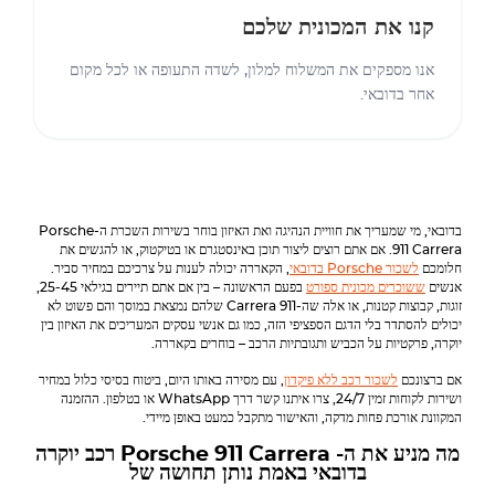
קנו את המכונית שלכם
אנו מספקים את המשלוח למלון, לשדה התעופה או לכל מקום
אחר בדובאי.
בדובאי, מי שמעריך את חוויית הנהיגה ואת האיזון בוחר בשירות השכרת ה-Porsche
911 Carrera. אם אתם רוצים ליצור תוכן באינסטגרם או בטיקטוק, או להגשים את
חלומכם
לשכור Porsche בדובאי
, הקאררה יכולה לענות על צרכיכם במחיר סביר.
אנשים
ששוכרים מכונית ספורט
בפעם הראשונה – בין אם אתם תיירים בגילאי 25-45,
זוגות, קבוצות קטנות, או אלה שה-911 Carrera שלהם נמצאת במוסך והם פשוט לא
יכולים להסתדר בלי הדגם הספציפי הזה, כמו גם אנשי עסקים המעריכים את האיזון בין
יוקרה, פרקטיות על הכביש ותגובתיות הרכב – בוחרים בקאררה.
אם ברצונכם
לשכור רכב ללא פיקדון
, עם מסירה באותו היום, ביטוח בסיסי כלול במחיר
ושירות לקוחות זמין 24/7, צרו איתנו קשר דרך WhatsApp או בטלפון. ההזמנה
המקוונת אורכת פחות מדקה, והאישור מתקבל כמעט באופן מיידי.
מה מניע את ה-
Porsche 911 Carrera
רכב יוקרה
בדובאי באמת נותן תחושה של