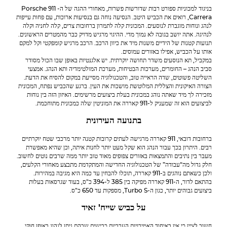
בניגוד למכוניות ספורט רבות שדורשות פשרות, מאחורי ההגה של ה-
Porsche 911
Carrera
, רואים את הכביש היטב. הנסיעה נוחה גם בנסיעות ארוכות, עם פחות עייפות
לנהג ונוחות מוגברת לנוסעים. המכונית קלה לתמרון ברחובות צרים, קלה לחניה וקלה
לנהיגה. אתה יושב בגובה לא נמוך מדי. ההיגוי מרגיש מדויק כבר מהמטרים הראשונים.
תנועות קטנות של הידיים משנות מיד את כיוון הרכב. הרכב מרגיש קומפקטי וקל למקם
אותו על הכביש, אפילו באזורים עמוסים.
במקביל, תא הנוסעים משדר תחושה יוקרתית. יש אלגנטיות באופן שבו הכול מסודר
סביב הנהג – החומרים, מערכות הבטיחות, מערכת המולטימדיה ותא הנהג. אמצעי
השליטה פשוטים, שדה הראייה טוב, והטכנולוגיה מסייעת במקום להסיח את הדעת.
הצורה האיקונית והצללית המלוטשת מושכות את העין. ברגע שהכביש נפתח, המכונית
מזכירה לך מיד שאתה נוהג במכונית בעלת ביצועים מרשימים. האיזון הזה בין נוחות
לביצועים הוא זה שמעניק ל-911 קאררה את המוניטין שלה כמכונית מתוחכמת.
בתנועה העירונית
ברחובות דובאי, 911 קאררה מרגישה לעתים קרובות קטנה יותר מרכבי שטח יוקרתיים
רבים. היתרון בכך עבור הנהג הוא שקל מעט יותר לחנות איתה, וכן שהיא מאפשרת
מעבר בין נתיבים והתמצאות באזורים צפופים מאוד טוב יותר ממה שרבים נוטים לחשוב.
חלק גדול מה“עבודה” של הטכנולוגיה החדישה והמתקדמת מתבצע מאחורי הקלעים,
ולכן כשאתם נוהגים ב-911 קאררה, תוכלו להבחין עד כמה היא מגיבה במהירות.
בהתאם לדור, ה-911 קאררה מפיקה בין 385 ל-394 כ"ס, בעוד שגרסאות בעלות
ביצועים גבוהים יותר, כגון ה-Turbo S, מספקות עד 650 כ"ס.
על כביש שייח' זאיד
חשוב לציין כי אין באיחוד האמירויות הערביות כבישים שבהם ניתן לנהוג באופן חוקי