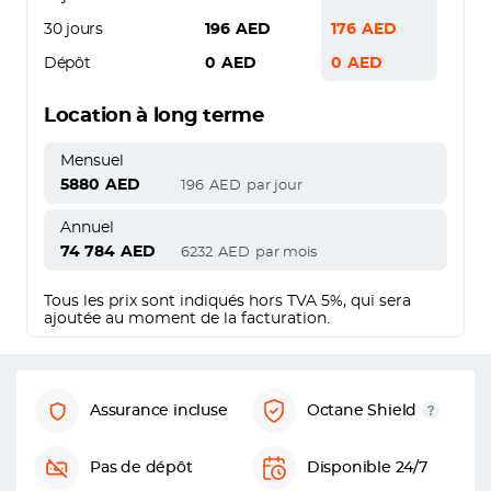
30 jours
196
AED
176
AED
Dépôt
0
AED
0
AED
Location à long terme
Mensuel
5880
AED
196
AED
par jour
Annuel
74 784
AED
6232
AED
par mois
Tous les prix sont indiqués hors TVA 5%, qui sera
ajoutée au moment de la facturation.
Assurance incluse
Octane Shield
Pas de dépôt
Disponible 24/7