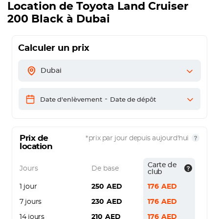
Location de
Toyota Land Cruiser
200 Black
à Dubai
Calculer un prix
Dubai
-
Date d'enlèvement
Date de dépôt
Prix de
*prix par jour depuis aujourd'hui
location
Carte de
Jours
De base
club
1 jour
250
AED
176
AED
7 jours
230
AED
176
AED
14 jours
210
AED
176
AED