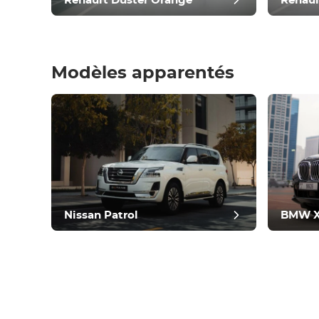
Renault Duster Orange
Renaul
Modèles apparentés
bilan d
Nissan Patrol
BMW 