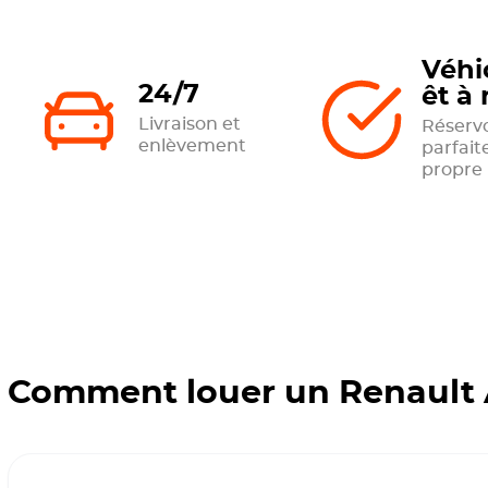
Véhi
24/7
êt à 
Livraison et
Réservo
enlèvement
parfai
propre
Comment louer un Renault 