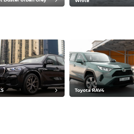
t Duster Urban Grey
White
e fin d'année
X5
Toyota RAV4