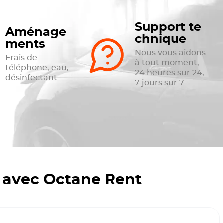
Support te
Aménage
chnique
ments
Nous vous aidons
Frais de
à tout moment,
téléphone, eau,
24 heures sur 24,
désinfectant
7 jours sur 7
 avec Octane Rent