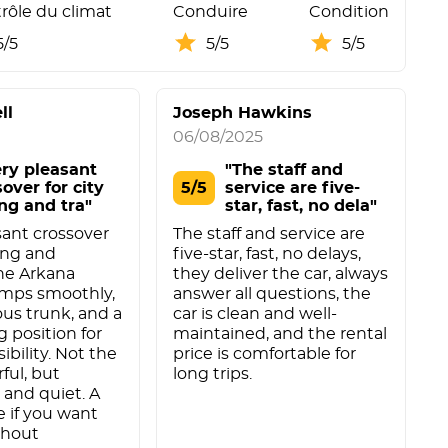
rôle du climat
Conduire
Condition
5/5
5/5
5/5
ll
Joseph Hawkins
R
06/08/2025
1
ery pleasant
"The staff and
over for city
5/5
service are five-
ing and tra"
star, fast, no dela"
sant crossover
The staff and service are
Y
ving and
five-star, fast, no delays,
f
The Arkana
they deliver the car, always
K
mps smoothly,
answer all questions, the
o
ous trunk, and a
car is clean and well-
t
g position for
maintained, and the rental
sibility. Not the
price is comfortable for
h
ful, but
long trips.
c
and quiet. A
k
 if you want
w
thout
J