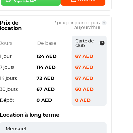
Disponible 24/7
Prix de
*prix par jour depuis
aujourd'hui
location
Carte de
Jours
De base
club
1 jour
124
AED
67
AED
7 jours
114
AED
67
AED
14 jours
72
AED
67
AED
30 jours
67
AED
60
AED
Dépôt
0
AED
0
AED
Location à long terme
Mensuel