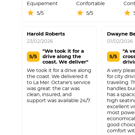
Equipement
Confortable
Cont
5/5
5/5
Harold Roberts
Dwayne Be
23/02/2026
01/02/2026
"We took it for a
"A v
5/5
drive along the
5/5
cross
coast. We deliver"
driv
We took it for a drive along
A very plea
the coast. We delivered it
for city dri
to La Mer. Octane's service
traveling. 
was great: the car was
handles bu
clean, insured, and
has a spaci
support was available 24/7.
high seatin
excellent vi
most power
economical 
good choice
comfort wi