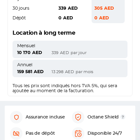
30 jours
339
AED
305
AED
Dépôt
0
AED
0
AED
Location à long terme
Mensuel
10 170
AED
339
AED
par jour
Annuel
159 581
AED
13 298
AED
par mois
Tous les prix sont indiqués hors TVA 5%, qui sera
ajoutée au moment de la facturation.
Assurance incluse
Octane Shield
Pas de dépôt
Disponible 24/7