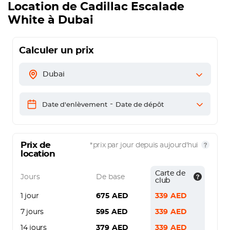
Location de
Cadillac Escalade
White
à Dubai
Calculer un prix
Dubai
-
Date d'enlèvement
Date de dépôt
Prix de
*prix par jour depuis aujourd'hui
location
Carte de
Jours
De base
club
1 jour
675
AED
339
AED
7 jours
595
AED
339
AED
14 jours
379
AED
339
AED