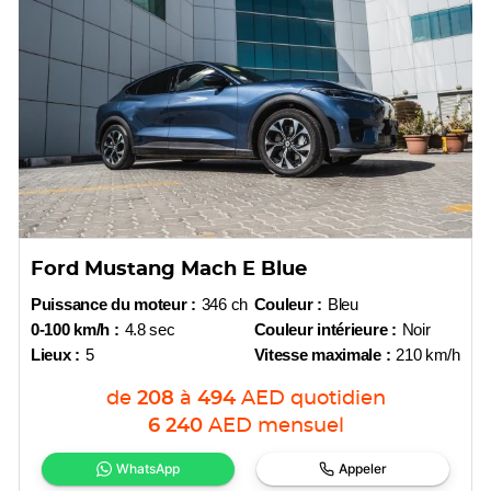
Ford Mustang Mach E Blue
Puissance du moteur :
346 ch
Couleur :
Bleu
0-100 km/h :
4.8 sec
Couleur intérieure :
Noir
Lieux :
5
Vitesse maximale :
210 km/h
de
208
à
494
AED
quotidien
6 240
AED
mensuel
WhatsApp
Appeler