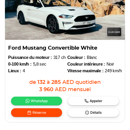
Ford Mustang Convertible White
Puissance du moteur :
317 ch
Couleur :
Blanc
0-100 km/h :
5,8 sec
Couleur intérieure :
Noir
Lieux :
4
Vitesse maximale :
249 km/h
de
132
à
285
AED
quotidien
3 960
AED
mensuel
WhatsApp
Appeler
Réserve
Détails