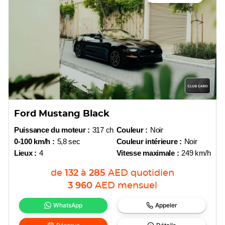
Ford Mustang Black
Puissance du moteur :
317 ch
Couleur :
Noir
0-100 km/h :
5,8 sec
Couleur intérieure :
Noir
Lieux :
4
Vitesse maximale :
249 km/h
de
132
à
285
AED
quotidien
3 960
AED
mensuel
WhatsApp
Appeler