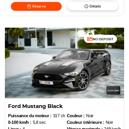
Réserve
Détails
NO DEPOSIT
Ford Mustang Black
Puissance du moteur :
317 ch
Couleur :
Noir
0-100 km/h :
5,8 sec
Couleur intérieure :
Noir
Lieux :
4
Vitesse maximale :
249 km/h