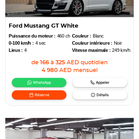
Ford Mustang GT White
Puissance du moteur :
460 ch
Couleur :
Blanc
0-100 km/h :
4 sec
Couleur intérieure :
Noir
Lieux :
4
Vitesse maximale :
249 km/h
de
166
à
325
AED
quotidien
4 980
AED
mensuel
WhatsApp
Appeler
Réserve
Détails