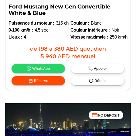
Ford Mustang New Gen Convertible
White & Blue
Puissance du moteur :
315 ch
Couleur :
Blanc
0-100 km/h :
4.5 sec
Couleur intérieure :
Noir
Lieux :
4
Vitesse maximale :
250 km/h
de
198
à
380
AED
quotidien
5 940
AED
mensuel
WhatsApp
Appeler
Réserve
Détails
NO DEPOSIT