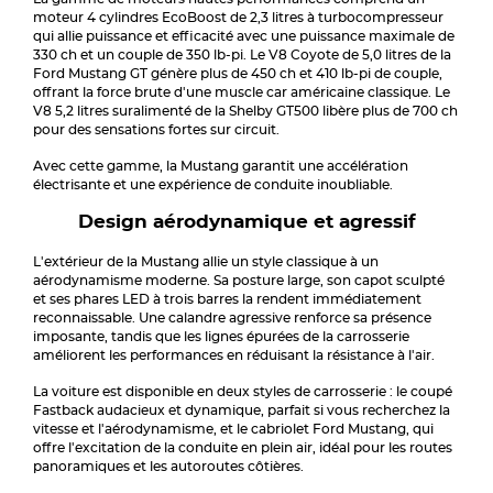
moteur 4 cylindres EcoBoost de 2,3 litres à turbocompresseur
qui allie puissance et efficacité avec une puissance maximale de
330 ch et un couple de 350 lb-pi. Le V8 Coyote de 5,0 litres de la
Ford Mustang GT génère plus de 450 ch et 410 lb-pi de couple,
offrant la force brute d'une muscle car américaine classique. Le
V8 5,2 litres suralimenté de la Shelby GT500 libère plus de 700 ch
pour des sensations fortes sur circuit.
Avec cette gamme, la Mustang garantit une accélération
électrisante et une expérience de conduite inoubliable.
Design aérodynamique et agressif
L'extérieur de la Mustang allie un style classique à un
aérodynamisme moderne. Sa posture large, son capot sculpté
et ses phares LED à trois barres la rendent immédiatement
reconnaissable. Une calandre agressive renforce sa présence
imposante, tandis que les lignes épurées de la carrosserie
améliorent les performances en réduisant la résistance à l'air.
La voiture est disponible en deux styles de carrosserie : le coupé
Fastback audacieux et dynamique, parfait si vous recherchez la
vitesse et l'aérodynamisme, et le cabriolet Ford Mustang, qui
offre l'excitation de la conduite en plein air, idéal pour les routes
panoramiques et les autoroutes côtières.