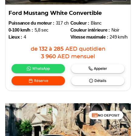
Ford Mustang White Convertible
Puissance du moteur :
317 ch
Couleur :
Blanc
0-100 km/h :
5,8 sec
Couleur intérieure :
Noir
Lieux :
4
Vitesse maximale :
249 km/h
de
132
à
285
AED
quotidien
3 960
AED
mensuel
WhatsApp
Appeler
Réserve
Détails
NO DEPOSIT