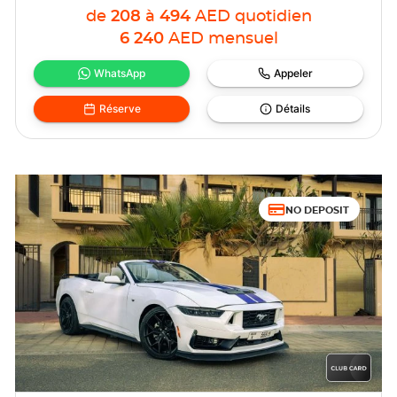
de
208
à
494
AED
quotidien
6 240
AED
mensuel
WhatsApp
Appeler
Réserve
Détails
NO DEPOSIT