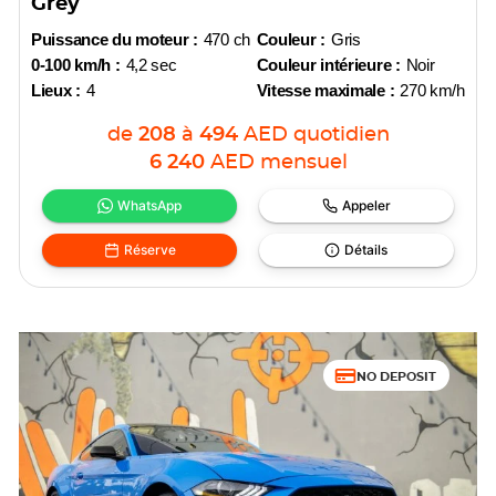
Grey
Puissance du moteur :
470 ch
Couleur :
Gris
0-100 km/h :
4,2 sec
Couleur intérieure :
Noir
Lieux :
4
Vitesse maximale :
270 km/h
de
208
à
494
AED
quotidien
6 240
AED
mensuel
WhatsApp
Appeler
Réserve
Détails
NO DEPOSIT