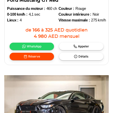
Ford Mustang GT Red
Puissance du moteur :
460 ch
Couleur :
Rouge
0-100 km/h :
4,1 sec
Couleur intérieure :
Noir
Lieux :
4
Vitesse maximale :
275 km/h
de
166
à
325
AED
quotidien
4 980
AED
mensuel
WhatsApp
Appeler
Réserve
Détails