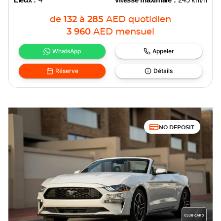
de
132
à
285
AED
quotidien
3 960
AED
mensuel
WhatsApp
Appeler
Réserve
Détails
NO DEPOSIT