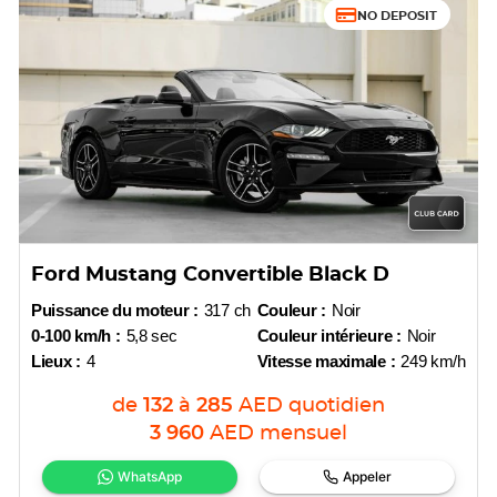
NO DEPOSIT
Ford Mustang Convertible Black D
Puissance du moteur :
317 ch
Couleur :
Noir
0-100 km/h :
5,8 sec
Couleur intérieure :
Noir
Lieux :
4
Vitesse maximale :
249 km/h
de
132
à
285
AED
quotidien
3 960
AED
mensuel
WhatsApp
Appeler