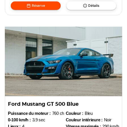
Réserve
Détails
Ford Mustang GT 500 Blue
Puissance du moteur :
760 ch
Couleur :
Bleu
0-100 km/h :
3.9 sec
Couleur intérieure :
Noir
Lieux :
4
Vitesse maximale :
290 km/h