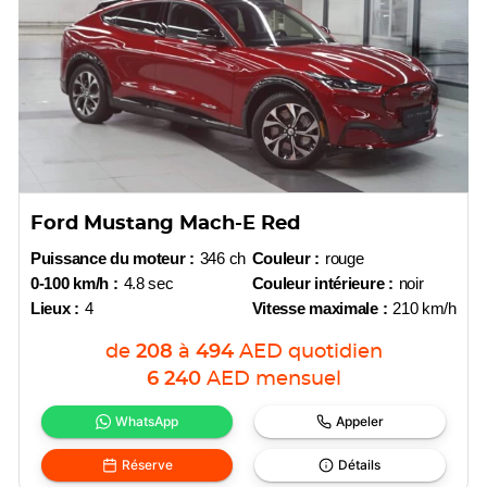
Ford Mustang Mach-E Red
Puissance du moteur :
346 ch
Couleur :
rouge
0-100 km/h :
4.8 sec
Couleur intérieure :
noir
Lieux :
4
Vitesse maximale :
210 km/h
de
208
à
494
AED
quotidien
6 240
AED
mensuel
WhatsApp
Appeler
Réserve
Détails