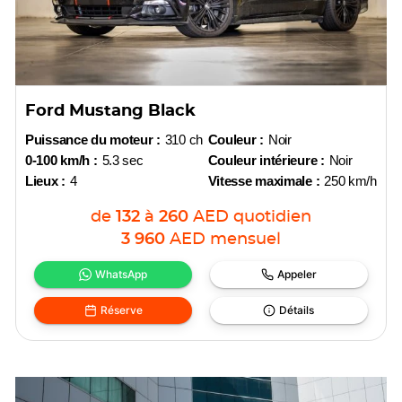
Ford Mustang Black
Puissance du moteur :
310 ch
Couleur :
Noir
0-100 km/h :
5.3 sec
Couleur intérieure :
Noir
Lieux :
4
Vitesse maximale :
250 km/h
de
132
à
260
AED
quotidien
3 960
AED
mensuel
WhatsApp
Appeler
Réserve
Détails