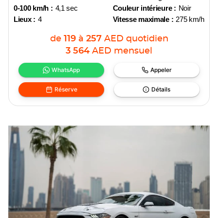
0-100 km/h :
4,1 sec
Couleur intérieure :
Noir
Lieux :
4
Vitesse maximale :
275 km/h
de
119
à
257
AED
quotidien
3 564
AED
mensuel
WhatsApp
Appeler
Réserve
Détails