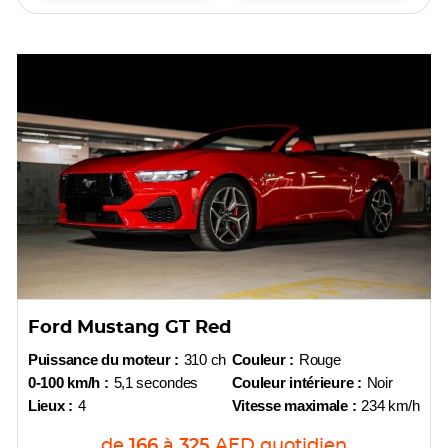
Ford Mustang GT Red
Puissance du moteur :
310 ch
Couleur :
Rouge
0-100 km/h :
5,1 secondes
Couleur intérieure :
Noir
Lieux :
4
Vitesse maximale :
234 km/h
de
166
à
325
AED
quotidien