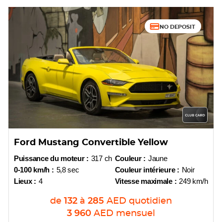
NO DEPOSIT
Ford Mustang Convertible Yellow
Puissance du moteur :
317 ch
Couleur :
Jaune
0-100 km/h :
5,8 sec
Couleur intérieure :
Noir
Lieux :
4
Vitesse maximale :
249 km/h
de
132
à
285
AED
quotidien
3 960
AED
mensuel