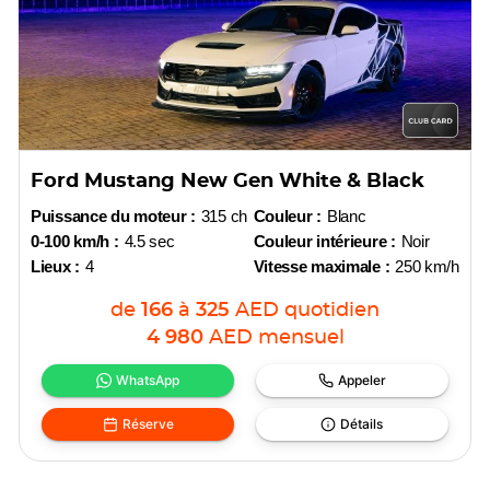
Ford Mustang New Gen White & Black
Puissance du moteur :
315 ch
Couleur :
Blanc
0-100 km/h :
4.5 sec
Couleur intérieure :
Noir
Lieux :
4
Vitesse maximale :
250 km/h
de
166
à
325
AED
quotidien
4 980
AED
mensuel
WhatsApp
Appeler
Réserve
Détails