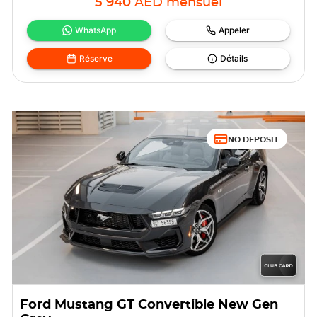
5 940
AED
mensuel
WhatsApp
Appeler
Réserve
Détails
NO DEPOSIT
Ford Mustang GT Convertible New Gen