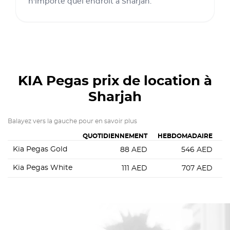
n'importe quel endroit à Sharjah.
KIA Pegas
prix de location à
Sharjah
Balayez vers la gauche pour en savoir plus
QUOTIDIENNEMENT
HEBDOMADAIRE
Kia Pegas Gold
88
AED
546
AED
1
Kia Pegas White
111
AED
707
AED
1