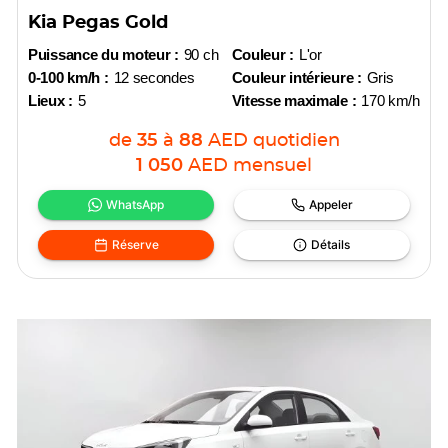
Kia Pegas Gold
Puissance du moteur :
90 ch
Couleur :
L'or
0-100 km/h :
12 secondes
Couleur intérieure :
Gris
Lieux :
5
Vitesse maximale :
170 km/h
de
35
à
88
AED
quotidien
1 050
AED
mensuel
WhatsApp
Appeler
Réserve
Détails