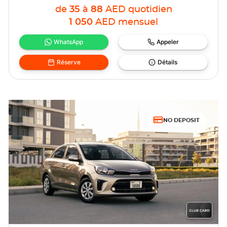
de
35
à
88
AED
quotidien
1 050
AED
mensuel
WhatsApp
Appeler
Réserve
Détails
NO DEPOSIT