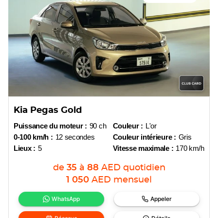
Kia Pegas Gold
Puissance du moteur :
90 ch
Couleur :
L'or
0-100 km/h :
12 secondes
Couleur intérieure :
Gris
Lieux :
5
Vitesse maximale :
170 km/h
de
35
à
88
AED
quotidien
1 050
AED
mensuel
WhatsApp
Appeler