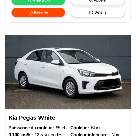
WhatsApp
Appeler
Réserve
Détails
Kia Pegas White
Puissance du moteur :
95 ch
Couleur :
Blanc
0-100 km/h :
12,5 secondes
Couleur intérieure :
Noir