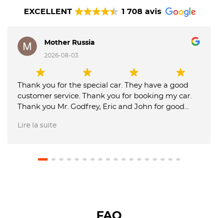
EXCELLENT
1 708 avis
Mother Russia
2026-08-03
Thank you for the special car. They have a good
customer service. Thank you for booking my car.
Thank you Mr. Godfrey, Eric and John for good
service picking up and delivery of the car. Octane
Lire la suite
Luxury Car Rental is the best.
FAQ