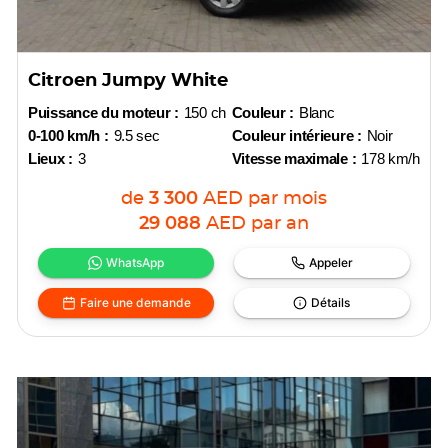
Citroen Jumpy White
Puissance du moteur :
150 ch
Couleur :
Blanc
0-100 km/h :
9.5 sec
Couleur intérieure :
Noir
Lieux :
3
Vitesse maximale :
178 km/h
de
3 300
AED
par mois
29 088
AED
par an
WhatsApp
Appeler
Faire une demande
Détails