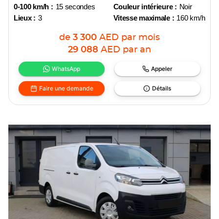
0-100 km/h :
15 secondes
Couleur intérieure :
Noir
Lieux :
3
Vitesse maximale :
160 km/h
de
3 300
AED
par mois
29 088
AED
par an
WhatsApp
Appeler
Faire une demande
Détails