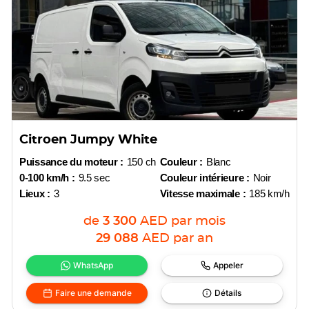
Citroen Jumpy White
Puissance du moteur :
150 ch
Couleur :
Blanc
0-100 km/h :
9.5 sec
Couleur intérieure :
Noir
Lieux :
3
Vitesse maximale :
185 km/h
de
3 300
AED
par mois
29 088
AED
par an
WhatsApp
Appeler
Faire une demande
Détails