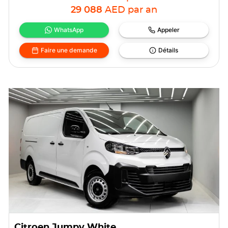
29 088
AED
par an
WhatsApp
Appeler
Faire une demande
Détails
Citroen Jumpy White