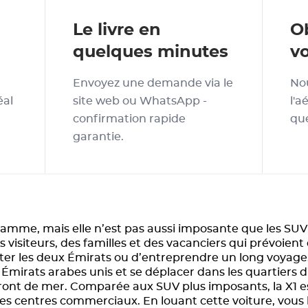
Le livre en
O
quelques minutes
vo
Envoyez une demande via le
Nou
éal
site web ou WhatsApp -
l'a
confirmation rapide
que
garantie.
amme, mais elle n’est pas aussi imposante que les SUV c
es visiteurs, des familles et des vacanciers qui prévoien
iter les deux Émirats ou d’entreprendre un long voyage. E
 Émirats arabes unis et se déplacer dans les quartiers d’
front de mer. Comparée aux SUV plus imposants, la X1 est
s les centres commerciaux. En louant cette voiture, vous