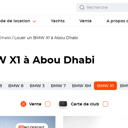
ode de location
Yachts
Vente
A propos 
Dhabi
Louer un BMW X1 à Abou Dhabi
 X1 à Abou Dhabi
8
BMW 8
BMW 3
BMW 7
BMW XM
BMW X1
BM
Vente
Carte de club
NO DEPOSIT