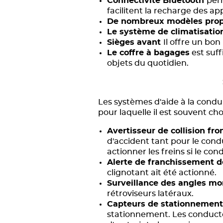
Connectivité Bluetooth
per
facilitent la recharge des app
De nombreux modèles propo
Le système de climatisati
Sièges avant
Il offre un bon
Le coffre à bagages
est suf
objets du quotidien.
Les systèmes d'aide à la condu
pour laquelle il est souvent choi
Avertisseur de collision fr
d'accident tant pour le cond
actionner les freins si le co
Alerte de franchissement d
clignotant ait été actionné.
Surveillance des angles mo
rétroviseurs latéraux.
Capteurs de stationnemen
stationnement. Les conducteu