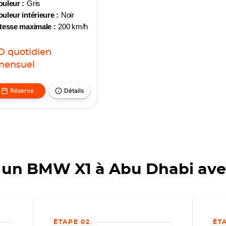
uleur :
Gris
uleur intérieure :
Noir
tesse maximale :
200 km/h
D
quotidien
mensuel
Réserve
Détails
un BMW X1 à Abu Dhabi ave
ÉTAPE 02
ÉT