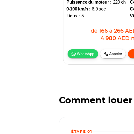
Puissance du moteur :
220 ch
Co
0-100 km/h :
6.9 sec
Co
Lieux :
5
Vi
de
166
à
266
AE
4 980
AED
WhatsApp
Appeler
Comment louer 
ÉTAPE 01