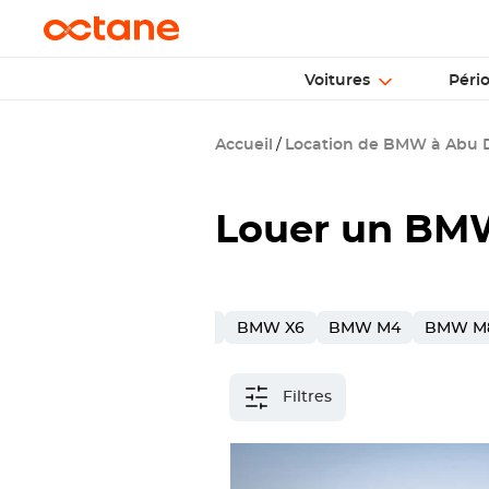
Voitures
Péri
Accueil
Location de BMW à Abu 
Louer un BMW
W X7
BMW 5
BMW X3
BMW X6
BMW M4
BMW M
Filtres