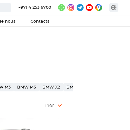
+971 4 253 6700
de nous
Contacts
W M3
BMW M5
BMW X2
BMW X4
BMW 1
Trier