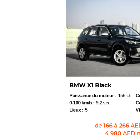
BMW X1 Black
Puissance du moteur :
156 ch
Co
0-100 km/h :
9,2 sec
Co
Lieux :
5
Vi
de
166
à
266
AE
4 980
AED