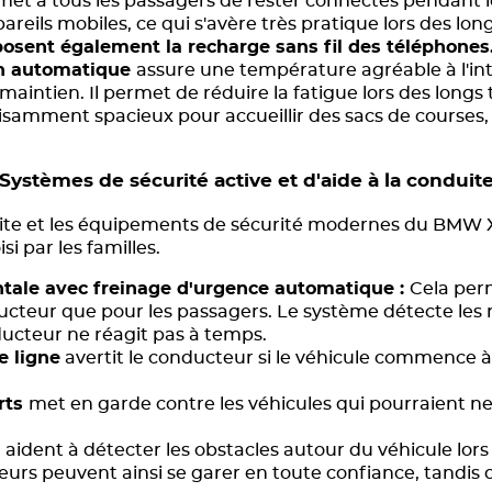
met à tous les passagers de rester connectés pendant le
areils mobiles, ce qui s'avère très pratique lors des long
sent également la recharge sans fil des téléphones
on automatique
assure une température agréable à l'int
 maintien. Il permet de réduire la fatigue lors des longs 
fisamment spacieux pour accueillir des sacs de courses
Systèmes de sécurité active et d'aide à la conduit
ite et les équipements de sécurité modernes du BMW X1
si par les familles.
ontale avec freinage d'urgence automatique :
Cela perm
ucteur que pour les passagers. Le système détecte les r
nducteur ne réagit pas à temps.
e ligne
avertit le conducteur si le véhicule commence à 
rts
met en garde contre les véhicules qui pourraient ne 
t
aident à détecter les obstacles autour du véhicule l
rs peuvent ainsi se garer en toute confiance, tandis 