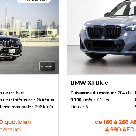
BMW X1 Blue
uleur :
Noir
Puissance du moteur :
204 ch
uleur intérieure :
Noir/brun
0-100 km/h :
7.1 sec
tesse maximale :
206 km/h
Lieux :
5
D
quotidien
de
166
à
266
A
mensuel
4 980
AED