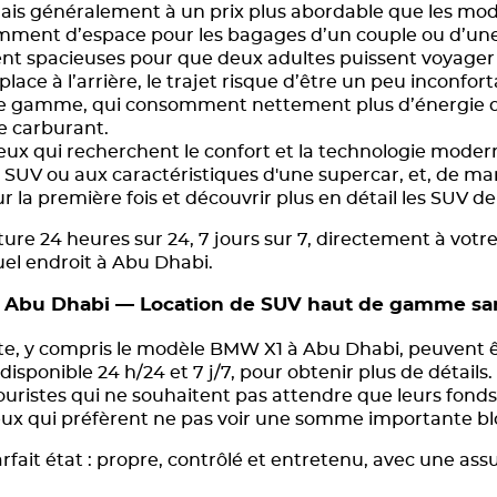
s généralement à un prix plus abordable que les modè
isamment d’espace pour les bagages d’un couple ou d’une
ent spacieuses pour que deux adultes puissent voyage
lace à l’arrière, le trajet risque d’être un peu inconfor
e gamme, qui consomment nettement plus d’énergie que
 carburant.
ceux qui recherchent le confort et la technologie moder
nd SUV ou aux caractéristiques d'une supercar, et, de m
r la première fois et découvrir plus en détail les SUV d
ture 24 heures sur 24, 7 jours sur 7, directement à votr
uel endroit à Abu Dhabi.
 Abu Dhabi — Location de SUV haut de gamme san
otte, y compris le modèle BMW X1 à Abu Dhabi, peuvent ê
disponible 24 h/24 et 7 j/7, pour obtenir plus de détails.
touristes qui ne souhaitent pas attendre que leurs fond
ceux qui préfèrent ne pas voir une somme importante bl
rfait état : propre, contrôlé et entretenu, avec une as